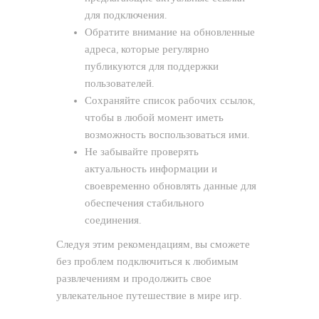
для подключения.
Обратите внимание на обновленные
адреса, которые регулярно
публикуются для поддержки
пользователей.
Сохраняйте список рабочих ссылок,
чтобы в любой момент иметь
возможность воспользоваться ими.
Не забывайте проверять
актуальность информации и
своевременно обновлять данные для
обеспечения стабильного
соединения.
Следуя этим рекомендациям, вы сможете
без проблем подключиться к любимым
развлечениям и продолжить свое
увлекательное путешествие в мире игр.