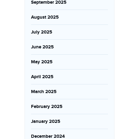
September 2025
August 2025
July 2025
June 2025
May 2025
April 2025
March 2025
February 2025
January 2025
December 2024