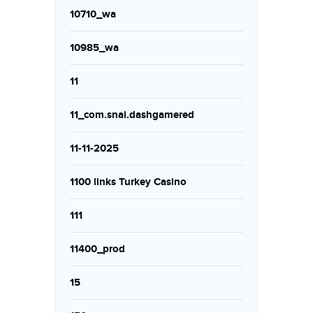
10710_wa
10985_wa
11
11_com.snai.dashgamered
11-11-2025
1100 links Turkey Casino
111
11400_prod
15