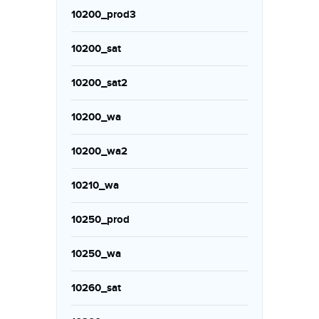
10200_prod3
10200_sat
10200_sat2
10200_wa
10200_wa2
10210_wa
10250_prod
10250_wa
10260_sat