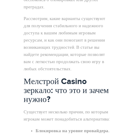
преградах.
Рассмотрим, какие варианты существуют
для получения стабильного и надежного
доступа к вашим любимым игровым
ресурсам, и как они помогают в решении
возникающих трудностей. В статье вы
найдете рекомендации, которые позволят
вам с легкостью продолжать свою игру в
любых обстоятельствах.
Мелстрой Casino
зеркало: что это и зачем
нужно?
Существует несколько причин, по которым
игрокам может понадобиться альтернатива:
Блокировка на уровне провайдера.