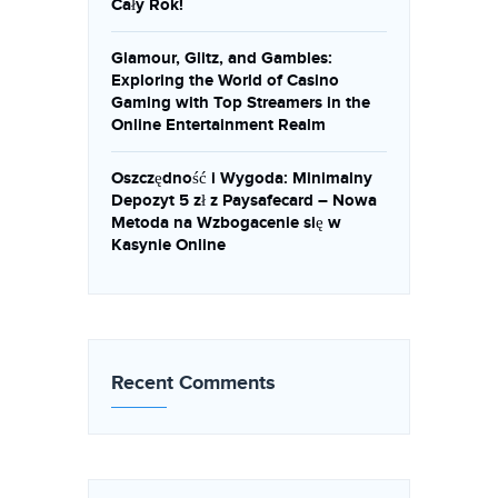
Cały Rok!
Glamour, Glitz, and Gambles:
Exploring the World of Casino
Gaming with Top Streamers in the
Online Entertainment Realm
Oszczędność i Wygoda: Minimalny
Depozyt 5 zł z Paysafecard – Nowa
Metoda na Wzbogacenie się w
Kasynie Online
Recent Comments