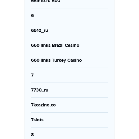
55info.ru 500
6
6510_ru
660 links Brazil Casino
660 links Turkey Casino
7
7730_ru
7kcazino.co
7slots
8