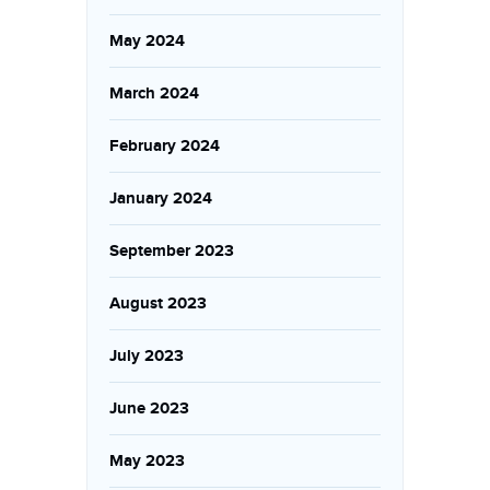
May 2024
March 2024
February 2024
January 2024
September 2023
August 2023
July 2023
June 2023
May 2023