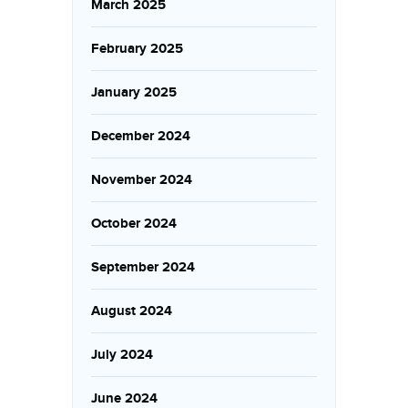
March 2025
February 2025
January 2025
December 2024
November 2024
October 2024
September 2024
August 2024
July 2024
June 2024