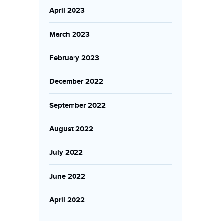
April 2023
March 2023
February 2023
December 2022
September 2022
August 2022
July 2022
June 2022
April 2022