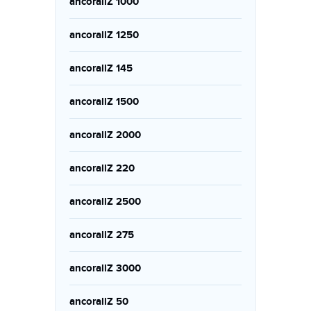
ancorallZ 1000
ancorallZ 1250
ancorallZ 145
ancorallZ 1500
ancorallZ 2000
ancorallZ 220
ancorallZ 2500
ancorallZ 275
ancorallZ 3000
ancorallZ 50