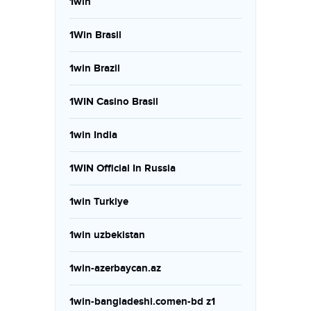
1win
1Win Brasil
1win Brazil
1WIN Casino Brasil
1win India
1WIN Official In Russia
1win Turkiye
1win uzbekistan
1win-azerbaycan.az
1win-bangladeshi.comen-bd z1