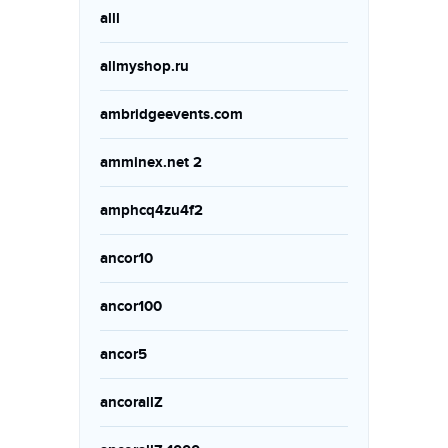
alll
allmyshop.ru
ambridgeevents.com
amminex.net 2
amphcq4zu4f2
ancor10
ancor100
ancor5
ancorallZ