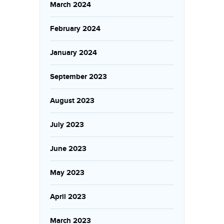
March 2024
February 2024
January 2024
September 2023
August 2023
July 2023
June 2023
May 2023
April 2023
March 2023