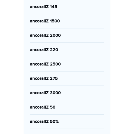
ancorallZ 145
ancorallZ 1500
ancorallZ 2000
ancorallZ 220
ancorallZ 2500
ancorallZ 275
ancorallZ 3000
ancorallZ 50
ancorallZ 50%