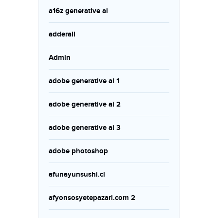
a16z generative ai
adderall
Admin
adobe generative ai 1
adobe generative ai 2
adobe generative ai 3
adobe photoshop
afunayunsushi.cl
afyonsosyetepazari.com 2