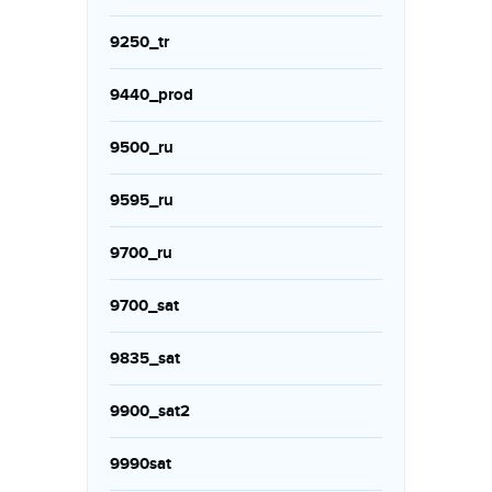
9250_tr
9440_prod
9500_ru
9595_ru
9700_ru
9700_sat
9835_sat
9900_sat2
9990sat