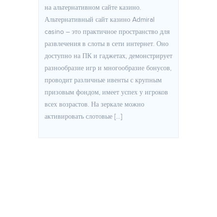
на альтернативном сайте казино.
Альтернативный сайт казино Admiral
casino – это практичное пространство для
развлечения в слоты в сети интернет. Оно
доступно на ПК и гаджетах, демонстрирует
разнообразие игр и многообразие бонусов,
проводит различные ивенты с крупным
призовым фондом, имеет успех у игроков
всех возрастов. На зеркале можно
активировать слотовые […]