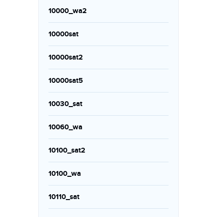
10000_wa2
10000sat
10000sat2
10000sat5
10030_sat
10060_wa
10100_sat2
10100_wa
10110_sat