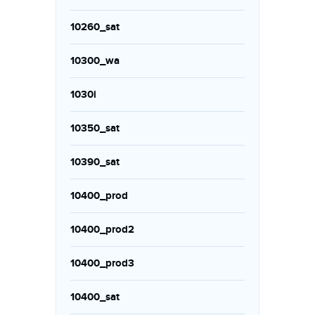
10260_sat
10300_wa
1030i
10350_sat
10390_sat
10400_prod
10400_prod2
10400_prod3
10400_sat