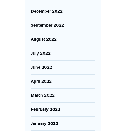
December 2022
September 2022
August 2022
July 2022
June 2022
April 2022
March 2022
February 2022
January 2022