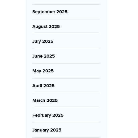
September 2025
August 2025
July 2025
June 2025
May 2025
April 2025
March 2025
February 2025
January 2025