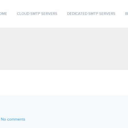
OME
CLOUD SMTP SERVERS
DEDICATED SMTP SERVERS
B
-
No comments