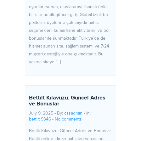
oyunları sunan, uluslararası lisanslı ünlü
bir site bettilt güncel giriş. Global izinli bu
platform, üyelerine çok sayıda bahis
seçenekleri, kumarhane aktiviteleri ve bol
bonuslar ile sunmaktadır. Türkiye’de de
hizmet sunan site, sağlam sistemi ve 7/24
müşteri desteğiyle öne çıkmaktadır. Bu
yazıda siteye […]
Bettilt Kılavuzu: Güncel Adres
ve Bonuslar
July 9, 2025 - By:
cssadmin
- In:
bettilt 9346
-
No comments
Bettilt Kılavuzu: Güncel Adres ve Bonuslar
Bettilt online idman bahisleri ve casino