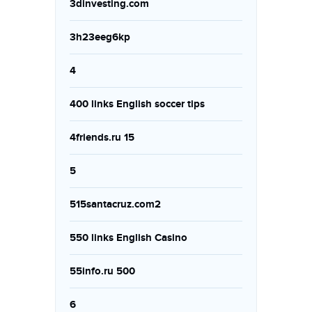
3dinvesting.com
3h23eeg6kp
4
400 links English soccer tips
4friends.ru 15
5
515santacruz.com2
550 links English Casino
55info.ru 500
6