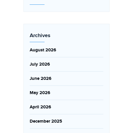
Archives
August 2026
July 2026
June 2026
May 2026
April 2026
December 2025