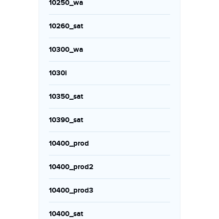
10250_wa
10260_sat
10300_wa
1030i
10350_sat
10390_sat
10400_prod
10400_prod2
10400_prod3
10400_sat