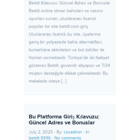
Bettilt Kılavuzu: Güncel Adres ve Bonuslar
Bettilt online idman bahisleri ve casino
oyunları sunan, uluslararası lisanslı
popüler bir site bettilt.com giriş.
Uluslararası lisanslı bu site, üyelerine
geniş bir yelpazede bahis alternatifleri,
kumarhane aktiviteleri ve bol ödüller ile
hizmet vermektedir. Türkiye’de de faaliyet
gösteren Bettilt, güvenilir altyapısı ve 7/24
müşteri desteğiyle dikkat çekmektedir. Bu
makalede siteye […]
Bu Platforma Giriş Kılavuzu:
Güncel Adres ve Bonuslar
July 2, 2025 - By:
cssadmin
- In:
bettilt 9346
-
No comments