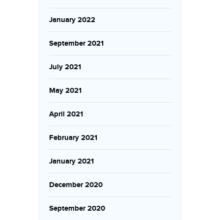
January 2022
September 2021
July 2021
May 2021
April 2021
February 2021
January 2021
December 2020
September 2020