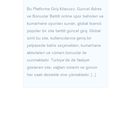
Bu Platforma Giriş Kılavuzu: Güncel Adres
ve Bonuslar Bettilt online spor bahisleri ve
kumarhane oyunları sunan, global lisanslı
popüler bir site bettilt güncel giriş. Global
izinli bu site, kullanıcılarına geniş bir
yelpazede bahis seçenekleri, kumarhane
aktiviteleri ve cömert bonuslar ile
sunmaktadır. Türkiye’de de faaliyet
gösteren site, sağlam sistemi ve günün
her saati destekle öne çıkmaktadır. […]