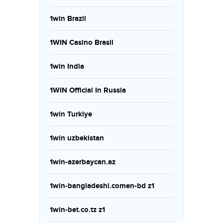
1win Brazil
1WIN Casino Brasil
1win India
1WIN Official In Russia
1win Turkiye
1win uzbekistan
1win-azerbaycan.az
1win-bangladeshi.comen-bd z1
1win-bet.co.tz z1