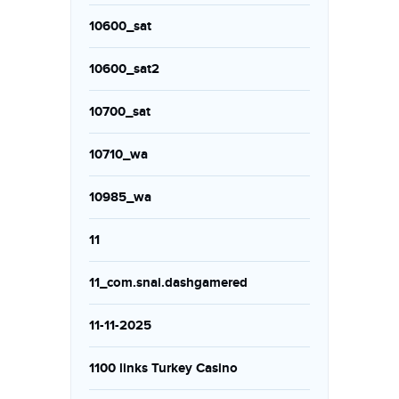
10600_sat
10600_sat2
10700_sat
10710_wa
10985_wa
11
11_com.snai.dashgamered
11-11-2025
1100 links Turkey Casino