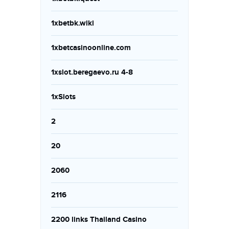
1xbetbk.wiki
1xbetcasinoonline.com
1xslot.beregaevo.ru 4-8
1xSlots
2
20
2060
2116
2200 links Thailand Casino