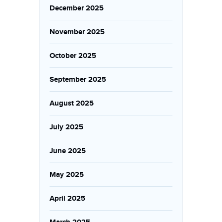
December 2025
November 2025
October 2025
September 2025
August 2025
July 2025
June 2025
May 2025
April 2025