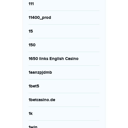
111
11400_prod
15
150
1650 links English Casino
1aanzpjdmb
1bet5
1betcasino.de
1k
1win