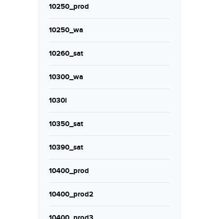
10250_prod
10250_wa
10260_sat
10300_wa
1030i
10350_sat
10390_sat
10400_prod
10400_prod2
10400_prod3