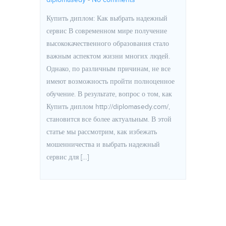
diplomasedy
-
No comments
Купить диплом: Как выбрать надежный
сервис В современном мире получение
высококачественного образования стало
важным аспектом жизни многих людей.
Однако, по различным причинам, не все
имеют возможность пройти полноценное
обучение. В результате, вопрос о том, как
Купить диплом http://diplomasedy.com/,
становится все более актуальным. В этой
статье мы рассмотрим, как избежать
мошенничества и выбрать надежный
сервис для […]