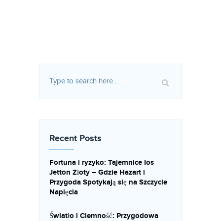
Recent Posts
Fortuna i ryzyko: Tajemnice Ios
Jetton Złoty – Gdzie Hazart i
Przygoda Spotykają się na Szczycie
Napięcia
Światło i Ciemność: Przygodowa