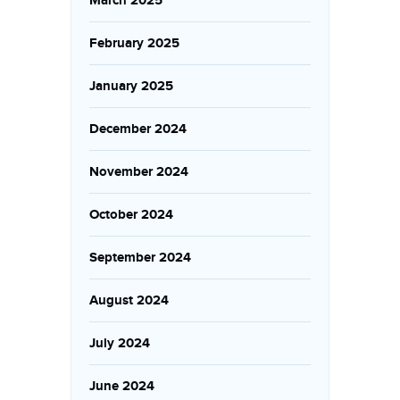
March 2025
February 2025
January 2025
December 2024
November 2024
October 2024
September 2024
August 2024
July 2024
June 2024