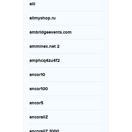
alll
allmyshop.ru
ambridgeevents.com
amminex.net 2
amphcq4zu4f2
ancor10
ancor100
ancor5
ancorallZ
ancorallZ 1000