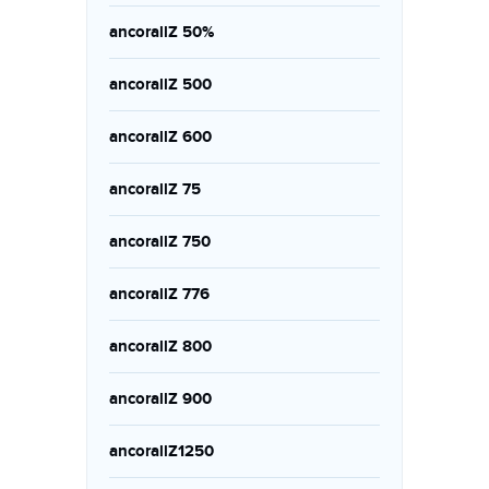
ancorallZ 50%
ancorallZ 500
ancorallZ 600
ancorallZ 75
ancorallZ 750
ancorallZ 776
ancorallZ 800
ancorallZ 900
ancorallZ1250