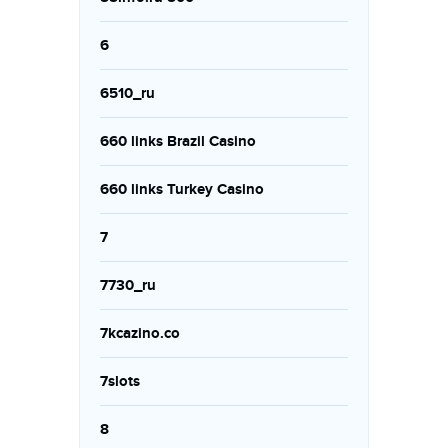
6
6510_ru
660 links Brazil Casino
660 links Turkey Casino
7
7730_ru
7kcazino.co
7slots
8