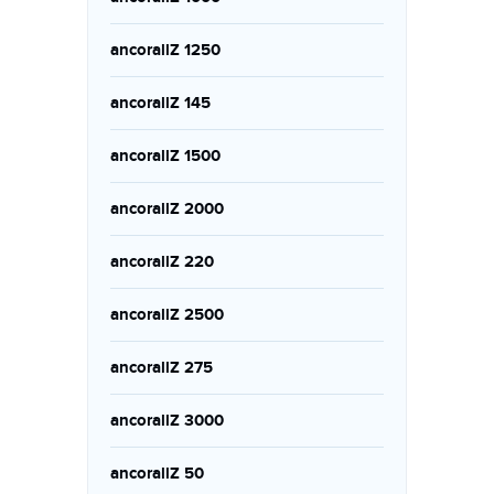
ancorallZ 1250
ancorallZ 145
ancorallZ 1500
ancorallZ 2000
ancorallZ 220
ancorallZ 2500
ancorallZ 275
ancorallZ 3000
ancorallZ 50