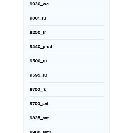
9030_wa
9081_ru
9250_tr
9440_prod
9500_ru
9595_ru
9700_ru
9700_sat
9835_sat
9900_sat2