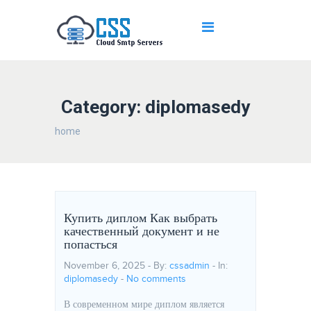
Category: diplomasedy
home
Купить диплом Как выбрать
качественный документ и не
попасться
November 6, 2025 - By:
cssadmin
- In:
diplomasedy
-
No comments
В современном мире диплом является