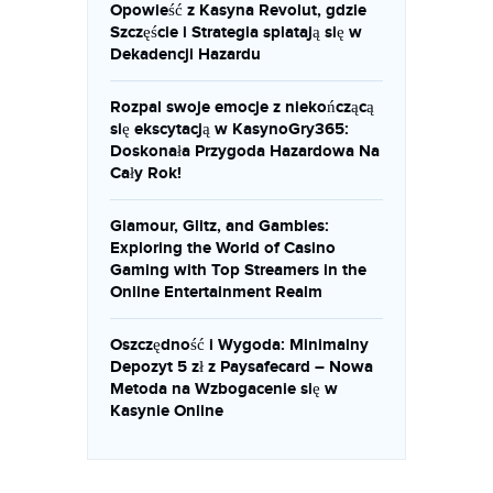
Opowieść z Kasyna Revolut, gdzie
Szczęście i Strategia splatają się w
Dekadencji Hazardu
Rozpal swoje emocje z niekończącą
się ekscytacją w KasynoGry365:
Doskonała Przygoda Hazardowa Na
Cały Rok!
Glamour, Glitz, and Gambles:
Exploring the World of Casino
Gaming with Top Streamers in the
Online Entertainment Realm
Oszczędność i Wygoda: Minimalny
Depozyt 5 zł z Paysafecard – Nowa
Metoda na Wzbogacenie się w
Kasynie Online