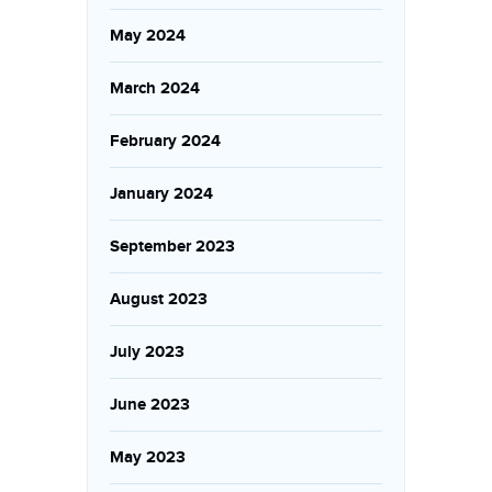
May 2024
March 2024
February 2024
January 2024
September 2023
August 2023
July 2023
June 2023
May 2023