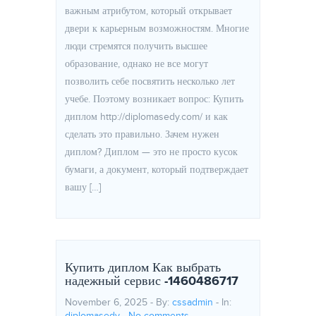
важным атрибутом, который открывает
двери к карьерным возможностям. Многие
люди стремятся получить высшее
образование, однако не все могут
позволить себе посвятить несколько лет
учебе. Поэтому возникает вопрос: Купить
диплом http://diplomasedy.com/ и как
сделать это правильно. Зачем нужен
диплом? Диплом — это не просто кусок
бумаги, а документ, который подтверждает
вашу […]
Купить диплом Как выбрать
надежный сервис -1460486717
November 6, 2025 - By:
cssadmin
- In: