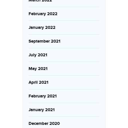
March 2022
February 2022
January 2022
September 2021
July 2021
May 2021
April 2021
February 2021
January 2021
December 2020