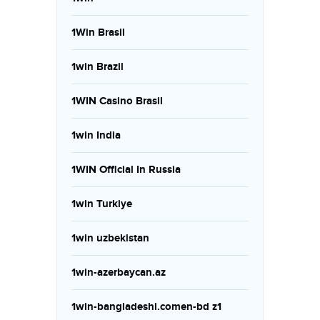
1Win Brasil
1win Brazil
1WIN Casino Brasil
1win India
1WIN Official In Russia
1win Turkiye
1win uzbekistan
1win-azerbaycan.az
1win-bangladeshi.comen-bd z1