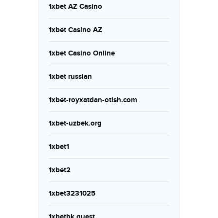
1xbet AZ Casino
1xbet Casino AZ
1xbet Casino Online
1xbet russian
1xbet-royxatdan-otish.com
1xbet-uzbek.org
1xbet1
1xbet2
1xbet3231025
1xbetbk.quest