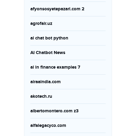
afyonsosyetepazari.com 2
agrofair.uz
ai chat bot python
AI Chatbot News
ai in finance examples 7
airaaindia.com
akotech.ru
albertomontero.com z3
alfalegacyco.com