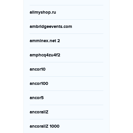
allmyshop.ru
ambridgeevents.com
amminex.net 2
amphcq4zu4f2
ancor10
ancor100
ancor5
ancorallZ
ancorallZ 1000