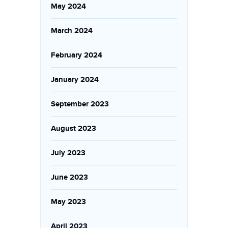
May 2024
March 2024
February 2024
January 2024
September 2023
August 2023
July 2023
June 2023
May 2023
April 2023