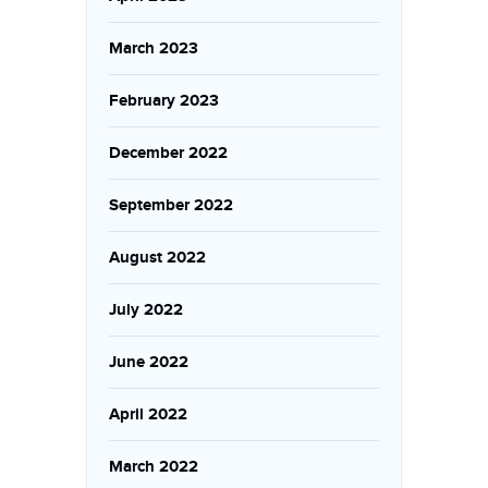
March 2023
February 2023
December 2022
September 2022
August 2022
July 2022
June 2022
April 2022
March 2022