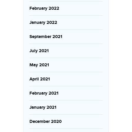
February 2022
January 2022
September 2021
July 2021
May 2021
April 2021
February 2021
January 2021
December 2020