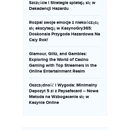
Szczęście i Strategia splatają się w
Dekadencji Hazardu
Rozpal swoje emocje z niekończącą
się ekscytacją w KasynoGry365:
Doskonała Przygoda Hazardowa Na
Cały Rok!
Glamour, Glitz, and Gambles:
Exploring the World of Casino
Gaming with Top Streamers in the
Online Entertainment Realm
Oszczędność i Wygoda: Minimalny
Depozyt 5 zł z Paysafecard – Nowa
Metoda na Wzbogacenie się w
Kasynie Online