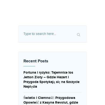
Recent Posts
Fortuna i ryzyko: Tajemnice Ios
Jetton Złoty – Gdzie Hazart i
Przygoda Spotykają się na Szczycie
Napięcia
Światło i Ciemność: Przygodowa
Opowieść z Kasyna Revolut, gdzie