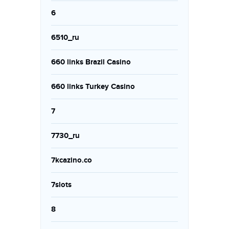
6
6510_ru
660 links Brazil Casino
660 links Turkey Casino
7
7730_ru
7kcazino.co
7slots
8