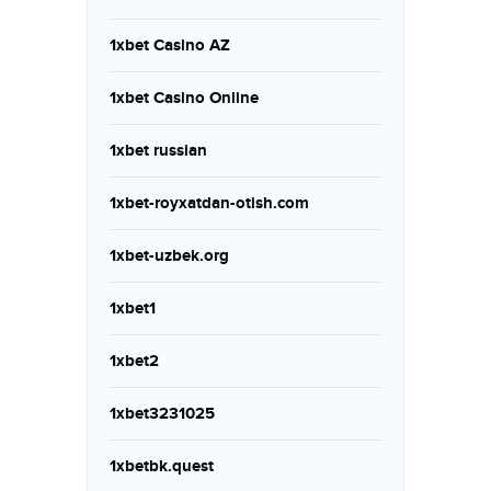
1xbet Casino AZ
1xbet Casino Online
1xbet russian
1xbet-royxatdan-otish.com
1xbet-uzbek.org
1xbet1
1xbet2
1xbet3231025
1xbetbk.quest