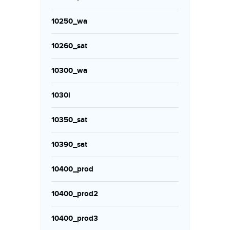
10250_wa
10260_sat
10300_wa
1030i
10350_sat
10390_sat
10400_prod
10400_prod2
10400_prod3