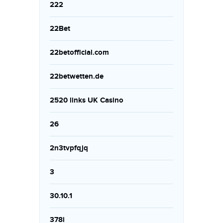
222
22Bet
22betofficial.com
22betwetten.de
2520 links UK Casino
26
2n3tvpfqjq
3
30.10.1
378i