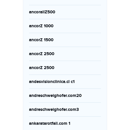
ancorallZ500
ancorZ 1000
ancorZ 1500
ancorZ 2500
ancorZ 2500
andesvisionclinica.cl c1
andreschweighofer.com20
andreschweighofer.com3
ankaratarotfali.com 1