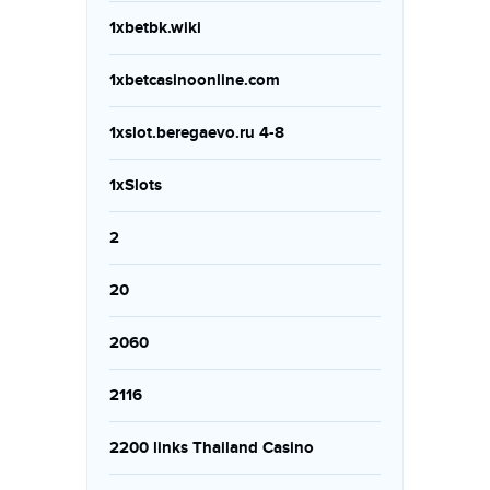
1xbetbk.wiki
1xbetcasinoonline.com
1xslot.beregaevo.ru 4-8
1xSlots
2
20
2060
2116
2200 links Thailand Casino