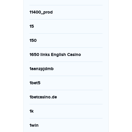
11400_prod
15
150
1650 links English Casino
1aanzpjdmb
1bet5
1betcasino.de
1k
1win