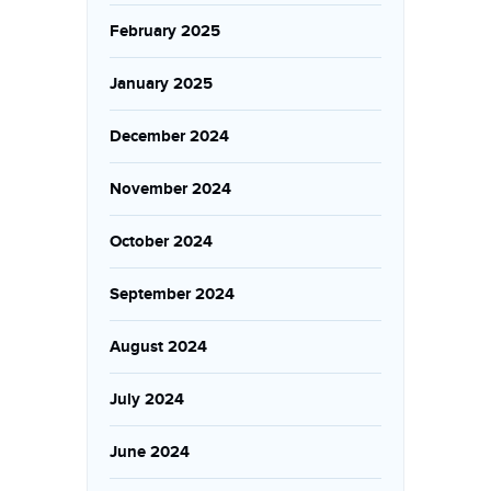
February 2025
January 2025
December 2024
November 2024
October 2024
September 2024
August 2024
July 2024
June 2024