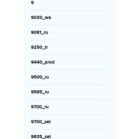
9
9030_wa
9081_ru
9250_tr
9440_prod
9500_ru
9595_ru
9700_ru
9700_sat
9835_sat