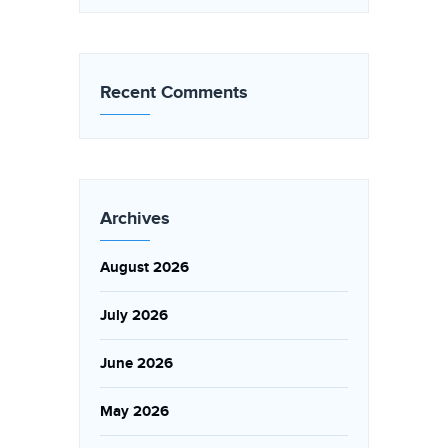
Recent Comments
Archives
August 2026
July 2026
June 2026
May 2026