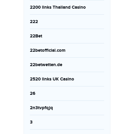
2200 links Thailand Casino
222
22Bet
22betofficial.com
22betwetten.de
2520 links UK Casino
26
2n3tvpfqjq
3