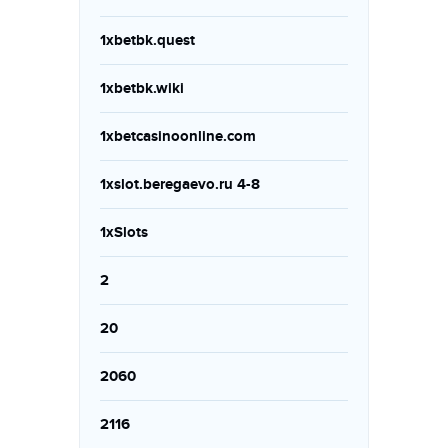
1xbetbk.quest
1xbetbk.wiki
1xbetcasinoonline.com
1xslot.beregaevo.ru 4-8
1xSlots
2
20
2060
2116