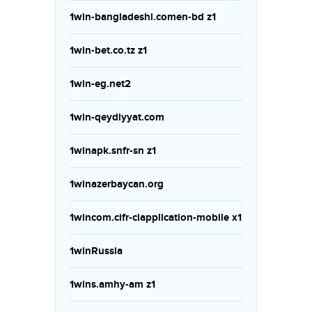
1win-bangladeshi.comen-bd z1
1win-bet.co.tz z1
1win-eg.net2
1win-qeydiyyat.com
1winapk.snfr-sn z1
1winazerbaycan.org
1wincom.cifr-ciapplication-mobile x1
1winRussia
1wins.amhy-am z1