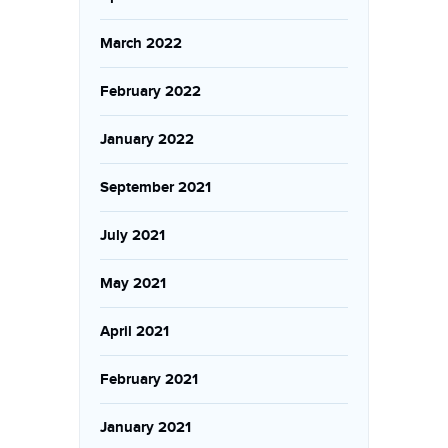
March 2022
February 2022
January 2022
September 2021
July 2021
May 2021
April 2021
February 2021
January 2021