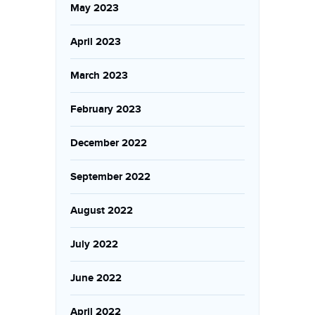
May 2023
April 2023
March 2023
February 2023
December 2022
September 2022
August 2022
July 2022
June 2022
April 2022