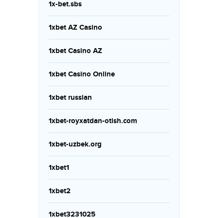
1x-bet.sbs
1xbet AZ Casino
1xbet Casino AZ
1xbet Casino Online
1xbet russian
1xbet-royxatdan-otish.com
1xbet-uzbek.org
1xbet1
1xbet2
1xbet3231025