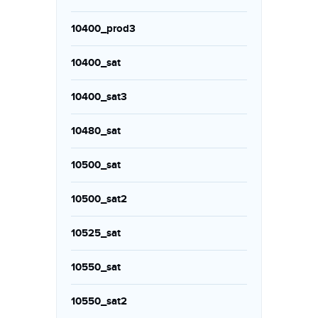
10400_prod3
10400_sat
10400_sat3
10480_sat
10500_sat
10500_sat2
10525_sat
10550_sat
10550_sat2