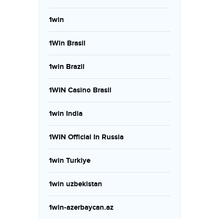
1win
1Win Brasil
1win Brazil
1WIN Casino Brasil
1win India
1WIN Official In Russia
1win Turkiye
1win uzbekistan
1win-azerbaycan.az