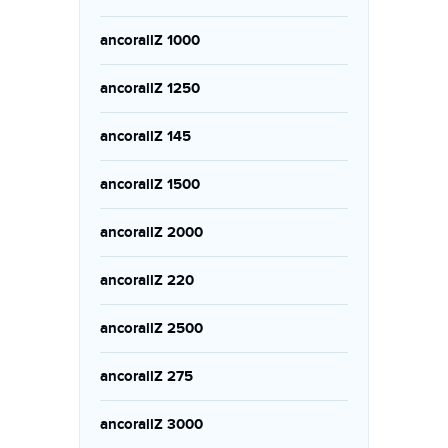
ancorallZ 1000
ancorallZ 1250
ancorallZ 145
ancorallZ 1500
ancorallZ 2000
ancorallZ 220
ancorallZ 2500
ancorallZ 275
ancorallZ 3000