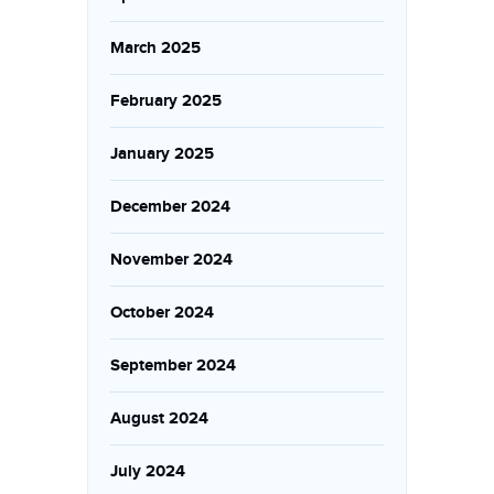
March 2025
February 2025
January 2025
December 2024
November 2024
October 2024
September 2024
August 2024
July 2024