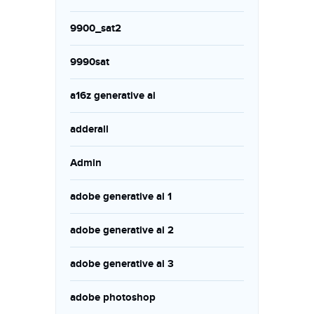
9900_sat2
9990sat
a16z generative ai
adderall
Admin
adobe generative ai 1
adobe generative ai 2
adobe generative ai 3
adobe photoshop