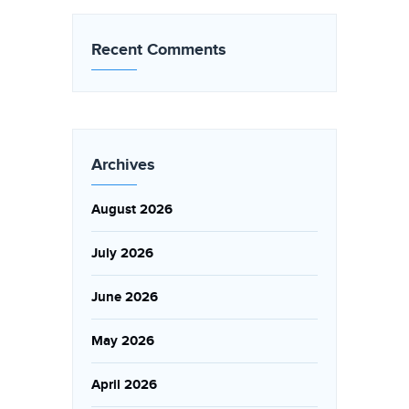
Recent Comments
Archives
August 2026
July 2026
June 2026
May 2026
April 2026