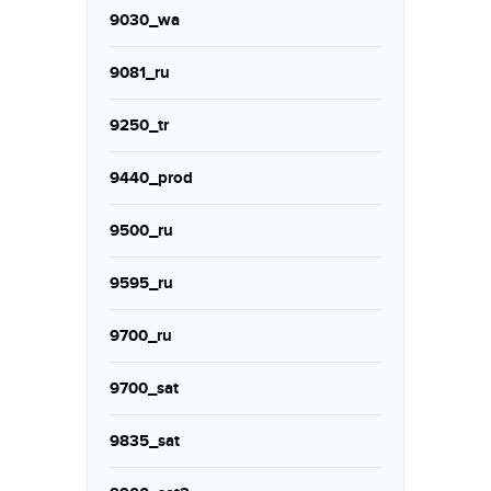
9030_wa
9081_ru
9250_tr
9440_prod
9500_ru
9595_ru
9700_ru
9700_sat
9835_sat