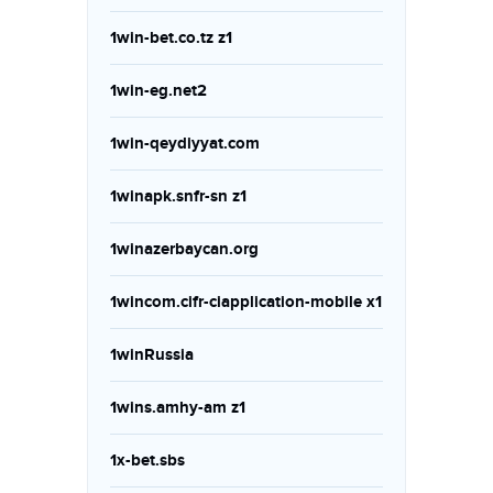
1win-bet.co.tz z1
1win-eg.net2
1win-qeydiyyat.com
1winapk.snfr-sn z1
1winazerbaycan.org
1wincom.cifr-ciapplication-mobile x1
1winRussia
1wins.amhy-am z1
1x-bet.sbs