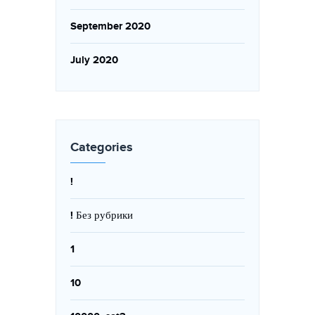
September 2020
July 2020
Categories
!
! Без рубрики
1
10