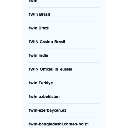
1win
1Win Brasil
1win Brazil
1WIN Casino Brasil
1win India
1WIN Official In Russia
1win Turkiye
1win uzbekistan
1win-azerbaycan.az
1win-bangladeshi.comen-bd z1