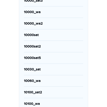
10000_sat3
10000_wa
10000_wa2
10000sat
10000sat2
10000sat5
10030_sat
10060_wa
10100_sat2
10100_wa