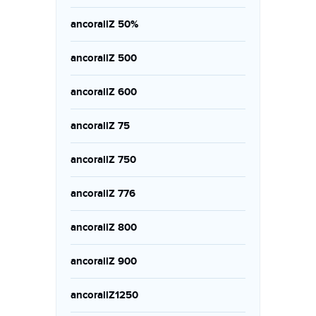
ancorallZ 50%
ancorallZ 500
ancorallZ 600
ancorallZ 75
ancorallZ 750
ancorallZ 776
ancorallZ 800
ancorallZ 900
ancorallZ1250