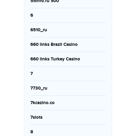
55info.ru 500
6
6510_ru
660 links Brazil Casino
660 links Turkey Casino
7
7730_ru
7kcazino.co
7slots
8