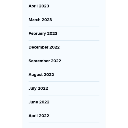
April 2023
March 2023
February 2023
December 2022
September 2022
August 2022
July 2022
June 2022
April 2022