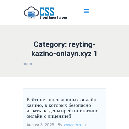
Category: reyting-
kazino-onlayn.xyz 1
home
Рейтинг лицензионных онлайн
казино, в которых безопасно
играть на деньгирейтинг казино
онлайн с лицензией
August 8, 2025 - By:
cssadmin
- In: