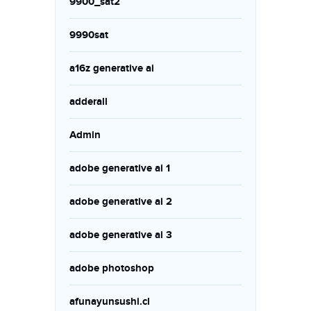
9900_sat2
9990sat
a16z generative ai
adderall
Admin
adobe generative ai 1
adobe generative ai 2
adobe generative ai 3
adobe photoshop
afunayunsushi.cl