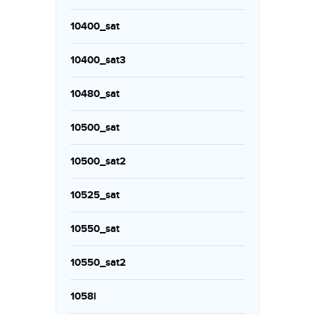
10400_sat
10400_sat3
10480_sat
10500_sat
10500_sat2
10525_sat
10550_sat
10550_sat2
1058i