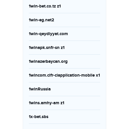
1win-bet.co.tz z1
1win-eg.net2
1win-qeydiyyat.com
1winapk.snfr-sn z1
1winazerbaycan.org
1wincom.cifr-ciapplication-mobile x1
1winRussia
1wins.amhy-am z1
1x-bet.sbs