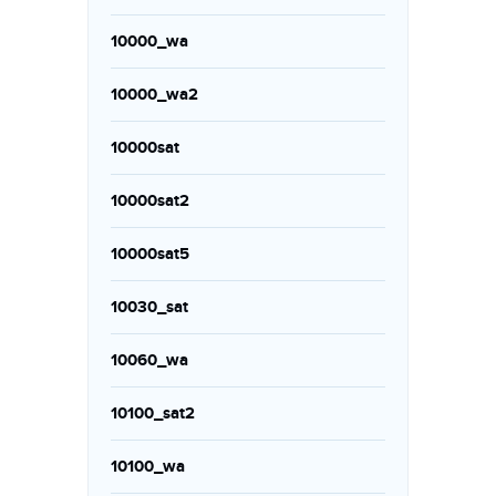
10000_wa
10000_wa2
10000sat
10000sat2
10000sat5
10030_sat
10060_wa
10100_sat2
10100_wa