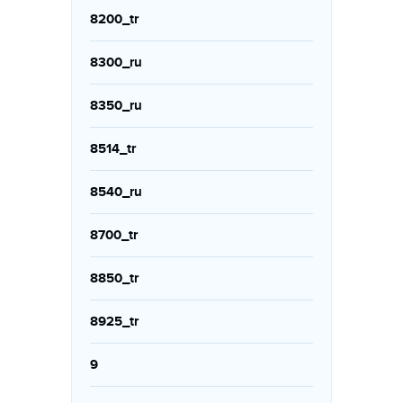
8200_tr
8300_ru
8350_ru
8514_tr
8540_ru
8700_tr
8850_tr
8925_tr
9