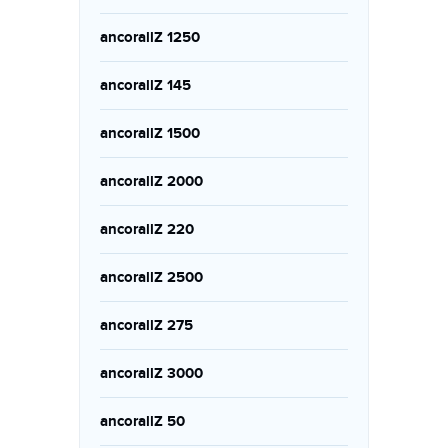
ancorallZ 1250
ancorallZ 145
ancorallZ 1500
ancorallZ 2000
ancorallZ 220
ancorallZ 2500
ancorallZ 275
ancorallZ 3000
ancorallZ 50