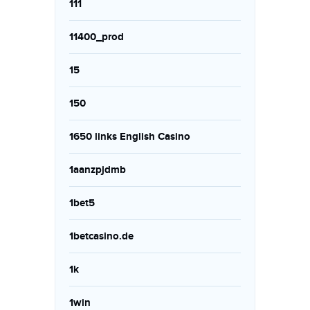
111
11400_prod
15
150
1650 links English Casino
1aanzpjdmb
1bet5
1betcasino.de
1k
1win