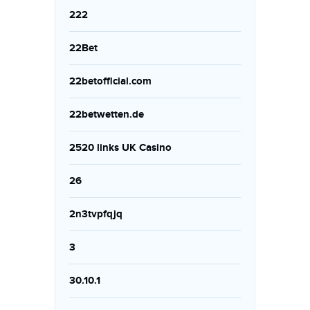
222
22Bet
22betofficial.com
22betwetten.de
2520 links UK Casino
26
2n3tvpfqjq
3
30.10.1