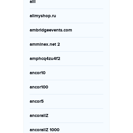
alll
allmyshop.ru
ambridgeevents.com
amminex.net 2
amphcq4zu4f2
ancor10
ancor100
ancor5
ancorallZ
ancorallZ 1000