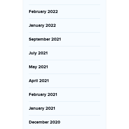
February 2022
January 2022
September 2021
July 2021
May 2021
April 2021
February 2021
January 2021
December 2020