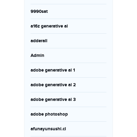
9990sat
a16z generative ai
adderall
Admin
adobe generative ai 1
adobe generative ai 2
adobe generative ai 3
adobe photoshop
afunayunsushi.cl