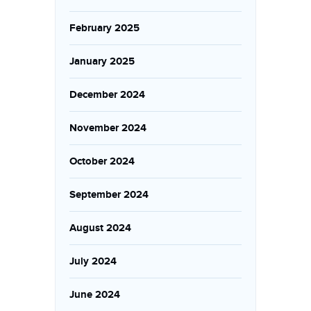
February 2025
January 2025
December 2024
November 2024
October 2024
September 2024
August 2024
July 2024
June 2024