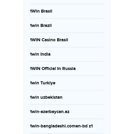
1Win Brasil
1win Brazil
1WIN Casino Brasil
1win India
1WIN Official In Russia
1win Turkiye
1win uzbekistan
1win-azerbaycan.az
1win-bangladeshi.comen-bd z1