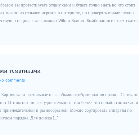
азом вы протестируете отдачу сами и будете точно знать во что стоит
атах можно из отзывов игроков в интернете, но проверять отдачу нужно
ествуют специальные символы Wild и Scatter. Комбинация из трех скатте
ыми тематиками
No comments
Карточные и настольные игры обычно требуют знания правил. Слоты по
о. В этом нет ничего удивительного, тем более, что онлайн-слоты часто
лее привлекательной и разнообразной. Можно сортировать аппараты по
итном порядке. Для поиска […]