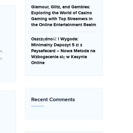
Glamour, Glitz, and Gambles:
Exploring the World of Casino
Gaming with Top Streamers in
the Online Entertainment Realm
Oszczędność i Wygoda:
Minimalny Depozyt 5 zł z
Paysafecard – Nowa Metoda na
м,
Wzbogacenie się w Kasynie
ию
Online
Recent Comments