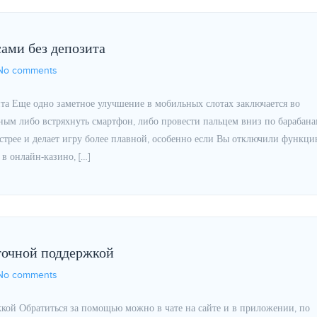
ами без депозита
No comments
та Еще одно заметное улучшение в мобильных слотах заключается во
ым либо встряхнуть смартфон, либо провести пальцем вниз по барабана
ыстрее и делает игру более плавной, особенно если Вы отключили функц
в онлайн-казино, […]
точной поддержкой
No comments
кой Обратиться за помощью можно в чате на сайте и в приложении, по