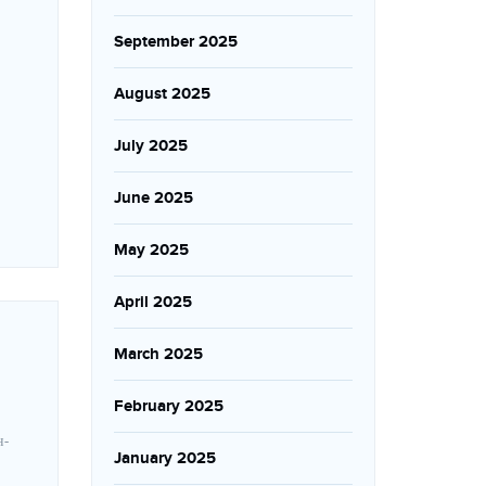
September 2025
August 2025
July 2025
June 2025
May 2025
April 2025
March 2025
February 2025
н-
January 2025