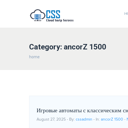
H
Category: ancorZ 1500
home
Игровые автоматы с классическим 
August 27, 2025 - By:
cssadmin
- In:
ancorZ 1500
-