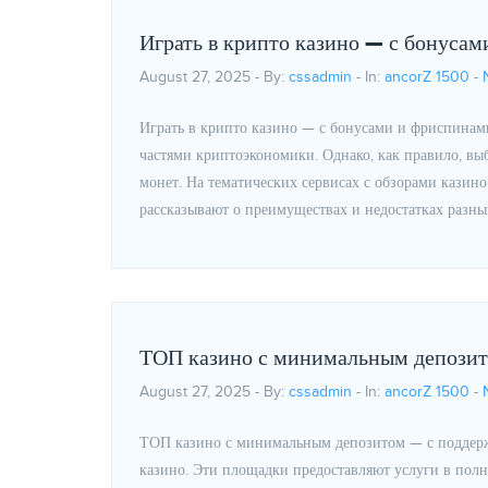
Играть в крипто казино — с бонуса
August 27, 2025 - By:
cssadmin
- In:
ancorZ 1500
-
Играть в крипто казино — с бонусами и фриспинам
частями криптоэкономики. Однако, как правило, в
монет. На тематических сервисах с обзорами казин
рассказывают о преимуществах и недостатках разных
ТОП казино с минимальным депозито
August 27, 2025 - By:
cssadmin
- In:
ancorZ 1500
-
ТОП казино с минимальным депозитом — с поддержк
казино. Эти площадки предоставляют услуги в полн