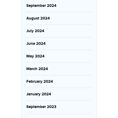
September 2024
August 2024
July 2024
June 2024
May 2024
March 2024
February 2024
January 2024
September 2023