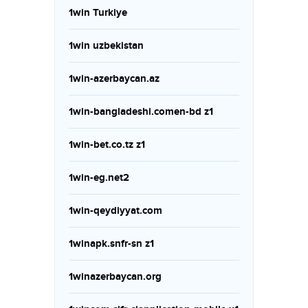
1win Turkiye
1win uzbekistan
1win-azerbaycan.az
1win-bangladeshi.comen-bd z1
1win-bet.co.tz z1
1win-eg.net2
1win-qeydiyyat.com
1winapk.snfr-sn z1
1winazerbaycan.org