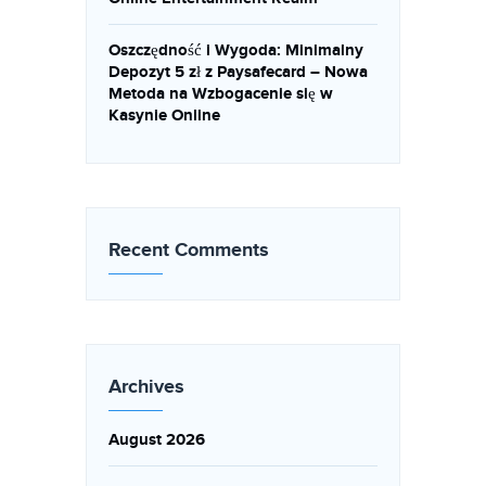
Oszczędność i Wygoda: Minimalny
Depozyt 5 zł z Paysafecard – Nowa
Metoda na Wzbogacenie się w
Kasynie Online
Recent Comments
Archives
August 2026