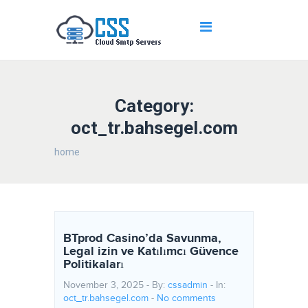
Category:
oct_tr.bahsegel.com
home
BTprod Casino’da Savunma,
Legal izin ve Katılımcı Güvence
Politikaları
November 3, 2025 - By:
cssadmin
- In:
oct_tr.bahsegel.com
-
No comments