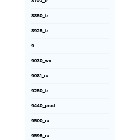
8700_tr
8850_tr
8925_tr
9
9030_wa
9081_ru
9250_tr
9440_prod
9500_ru
9595_ru