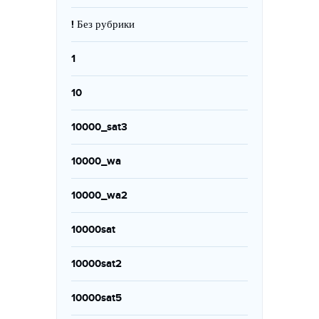
! Без рубрики
1
10
10000_sat3
10000_wa
10000_wa2
10000sat
10000sat2
10000sat5