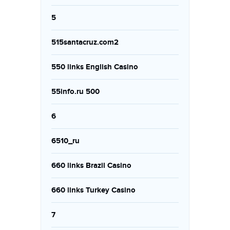
5
515santacruz.com2
550 links English Casino
55info.ru 500
6
6510_ru
660 links Brazil Casino
660 links Turkey Casino
7