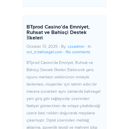
BTprod Casino’da Emniyet,
Ruhsat ve Bahisçi Destek
İlkeleri
October 13, 2025 - By:
cssadmin
- In:
oct_tr.bahsegel.com
-
No comments
BTprod Casino’da Emniyet, Ruhsat ve
Bahisçi Destek İlkeleri Elektronik şans
oyunu merkezi sektörünün ivmeyle
ilerlemesi, müşteriler için tatmin edici bir
macera sunarken aynı zamanda bahsegel
yeni giriş gibi sağlayıcılar üzerinden
faaliyet gösterirken de ortaya çıkabileceği
üzere bazı riskleri doğurarak meydana
çıkarmıştır. Dijital üzerinden meblağ
aktarma, güvenlik teyidi ve mahrem bilgi