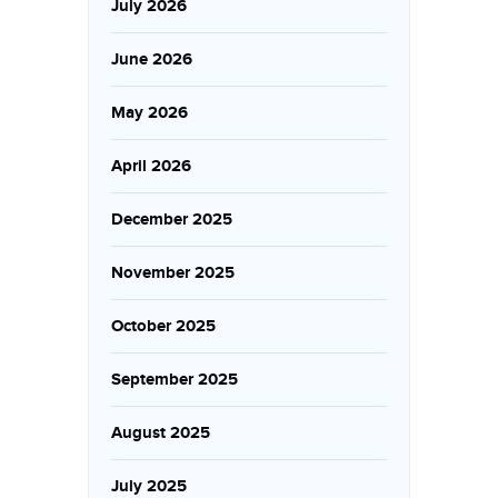
July 2026
June 2026
May 2026
April 2026
December 2025
November 2025
October 2025
September 2025
August 2025
July 2025