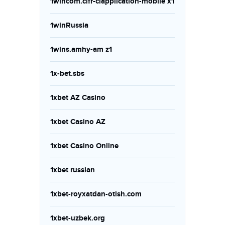
1wincom.cifr-ciapplication-mobile x1
1winRussia
1wins.amhy-am z1
1x-bet.sbs
1xbet AZ Casino
1xbet Casino AZ
1xbet Casino Online
1xbet russian
1xbet-royxatdan-otish.com
1xbet-uzbek.org