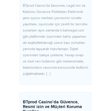
BTprod Casino’da Savunma, Legal izin ve
Katılımcı Güvence Politikaları Elektronik
şans oyunu merkezi çevresinin süratle
yayılması, oyuncular için zevkli bir tecrübe
sunarken aynı zamanda tr.bahsegel.com
gibi platformlar üzerinden bahis yaparken
de keşfedilebileceği üzere bazı zorlukları
yanında taşıyarak hazırlamıştır. Dijital
üzerinden bakiye yükleme, hesap onayı
ve özel veri kullanımı gibi mekanizmalar,
katılımcıların savunma konusunda tedbirini
çoğaltmaktadır. […]
BTprod Casino’da Güvence,
Resmi izin ve Müşteri Koruma