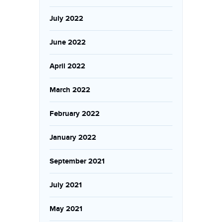
July 2022
June 2022
April 2022
March 2022
February 2022
January 2022
September 2021
July 2021
May 2021