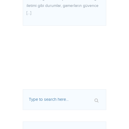
iletimi gibi durumlar, gamerların güvence
[…]