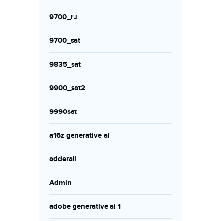
9700_ru
9700_sat
9835_sat
9900_sat2
9990sat
a16z generative ai
adderall
Admin
adobe generative ai 1