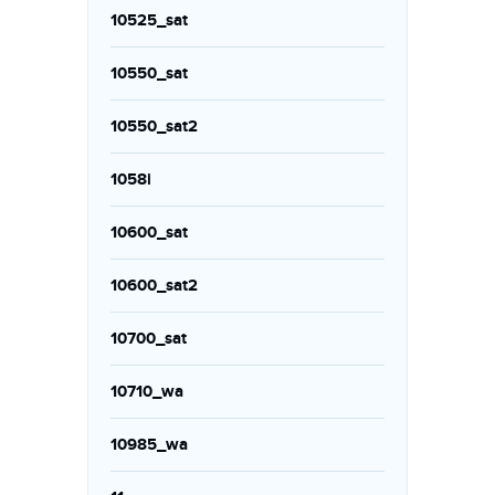
10525_sat
10550_sat
10550_sat2
1058i
10600_sat
10600_sat2
10700_sat
10710_wa
10985_wa