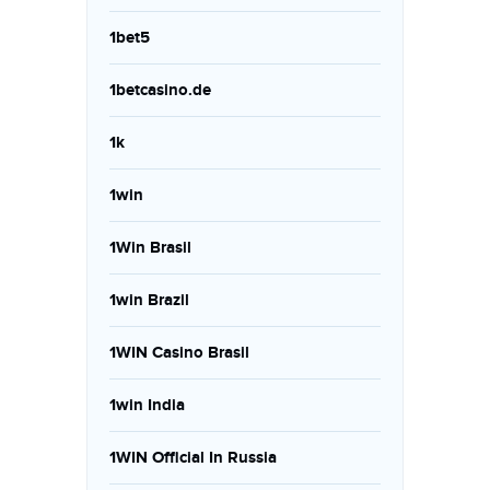
1bet5
1betcasino.de
1k
1win
1Win Brasil
1win Brazil
1WIN Casino Brasil
1win India
1WIN Official In Russia