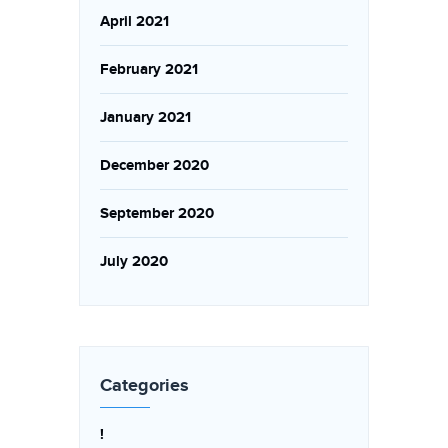
April 2021
February 2021
January 2021
December 2020
September 2020
July 2020
Categories
!