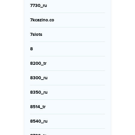
7730_ru
7kcazino.co
7slots
8
8200_tr
8300_ru
8350_ru
8514_tr
8540_ru