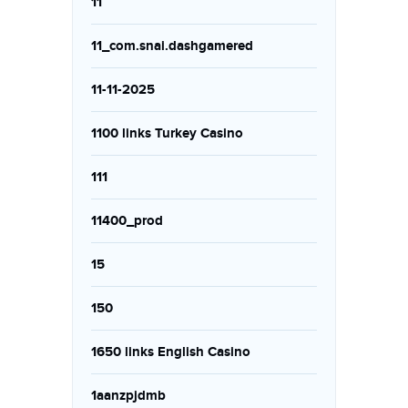
11
11_com.snai.dashgamered
11-11-2025
1100 links Turkey Casino
111
11400_prod
15
150
1650 links English Casino
1aanzpjdmb