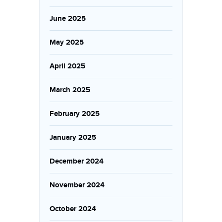
June 2025
May 2025
April 2025
March 2025
February 2025
January 2025
December 2024
November 2024
October 2024