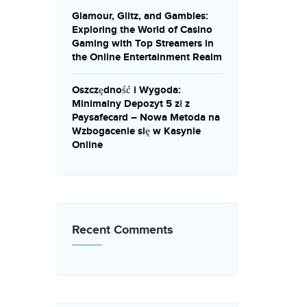
Glamour, Glitz, and Gambles:
Exploring the World of Casino
Gaming with Top Streamers in
the Online Entertainment Realm
Oszczędność i Wygoda:
Minimalny Depozyt 5 zł z
Paysafecard – Nowa Metoda na
Wzbogacenie się w Kasynie
Online
Recent Comments