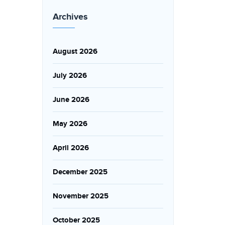
Archives
August 2026
July 2026
June 2026
May 2026
April 2026
December 2025
November 2025
October 2025