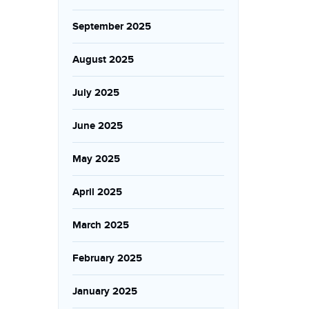
September 2025
August 2025
July 2025
June 2025
May 2025
April 2025
March 2025
February 2025
January 2025