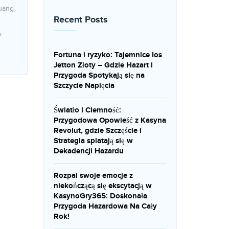
 uang
Recent Posts
i
Fortuna i ryzyko: Tajemnice Ios
Jetton Złoty – Gdzie Hazart i
Przygoda Spotykają się na
Szczycie Napięcia
Światło i Ciemność:
Przygodowa Opowieść z Kasyna
Revolut, gdzie Szczęście i
Strategia splatają się w
Dekadencji Hazardu
Rozpal swoje emocje z
niekończącą się ekscytacją w
KasynoGry365: Doskonała
Przygoda Hazardowa Na Cały
Rok!