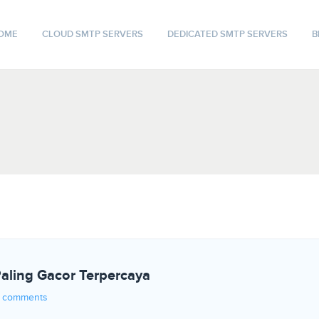
OME
CLOUD SMTP SERVERS
DEDICATED SMTP SERVERS
B
Paling Gacor Terpercaya
 comments