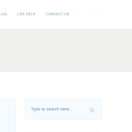
LOG
LIVE HELP
CONTACT US
.
.
.