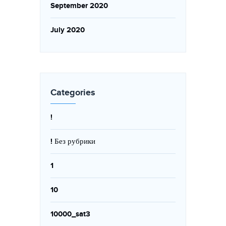
September 2020
July 2020
Categories
!
! Без рубрики
1
10
10000_sat3