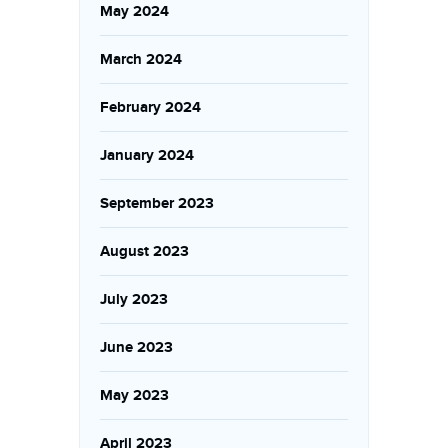
May 2024
March 2024
February 2024
January 2024
September 2023
August 2023
July 2023
June 2023
May 2023
April 2023