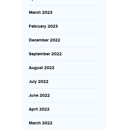
March 2023
February 2023
December 2022
September 2022
August 2022
July 2022
June 2022
April 2022
March 2022