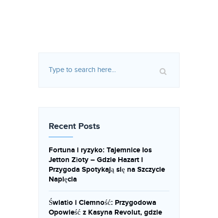
Recent Posts
Fortuna i ryzyko: Tajemnice Ios
Jetton Złoty – Gdzie Hazart i
Przygoda Spotykają się na Szczycie
Napięcia
Światło i Ciemność: Przygodowa
Opowieść z Kasyna Revolut, gdzie