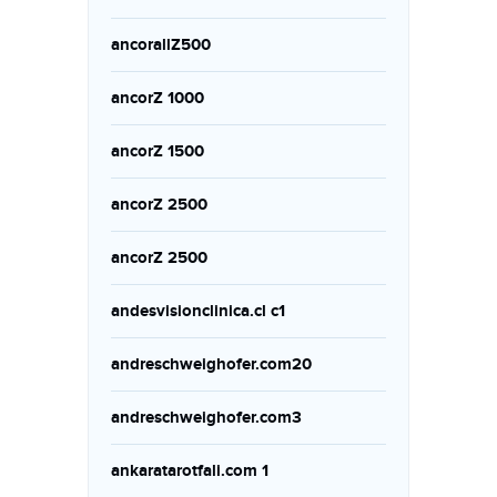
ancorallZ500
ancorZ 1000
ancorZ 1500
ancorZ 2500
ancorZ 2500
andesvisionclinica.cl c1
andreschweighofer.com20
andreschweighofer.com3
ankaratarotfali.com 1