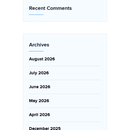
Recent Comments
Archives
August 2026
July 2026
June 2026
May 2026
April 2026
December 2025