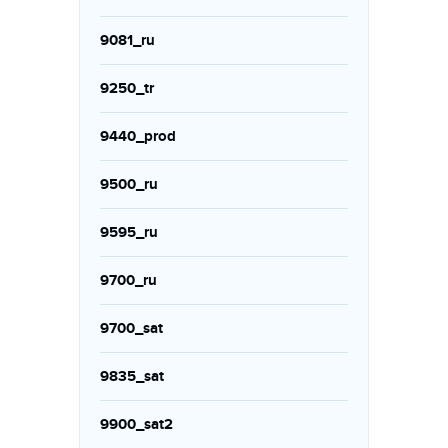
9081_ru
9250_tr
9440_prod
9500_ru
9595_ru
9700_ru
9700_sat
9835_sat
9900_sat2