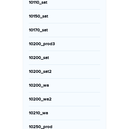
10110_sat
10150_sat
10170_sat
10200_prod3
10200_sat
10200_sat2
10200_wa
10200_wa2
10210_wa
10250_prod