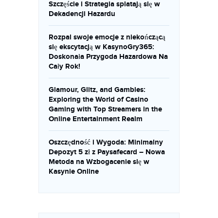
Szczęście i Strategia splatają się w
Dekadencji Hazardu
Rozpal swoje emocje z niekończącą
się ekscytacją w KasynoGry365:
Doskonała Przygoda Hazardowa Na
Cały Rok!
Glamour, Glitz, and Gambles:
Exploring the World of Casino
Gaming with Top Streamers in the
Online Entertainment Realm
Oszczędność i Wygoda: Minimalny
Depozyt 5 zł z Paysafecard – Nowa
Metoda na Wzbogacenie się w
Kasynie Online