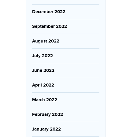
December 2022
September 2022
August 2022
July 2022
June 2022
April 2022
March 2022
February 2022
January 2022