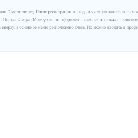
ало Dragonmoney После регистрации и входа в учетную запись юзер мо
т. Портал Dragon Money casino оформлен в светлых оттенках с включен
вверху, а основное меню расположено слева. Их можно вводить в профи