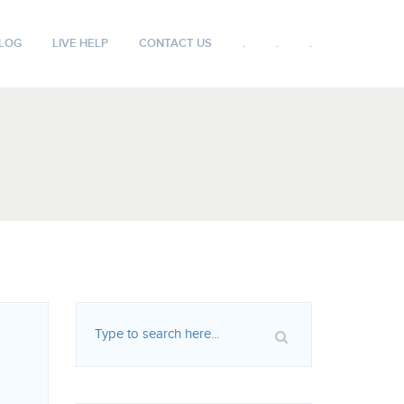
LOG
LIVE HELP
CONTACT US
.
.
.