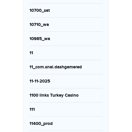
10700_sat
10710_wa
10985_wa
11
11_com.snai.dashgamered
11-11-2025
1100 links Turkey Casino
111
11400_prod