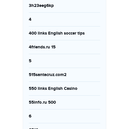
3h23eeg6kp
4
400 links English soccer tips
4friends.ru 15
5
515santacruz.com2
550 links English Casino
55info.ru 500
6