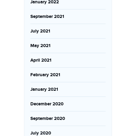
January 2022
September 2021
July 2021
May 2021
April 2021
February 2021
January 2021
December 2020
September 2020
July 2020