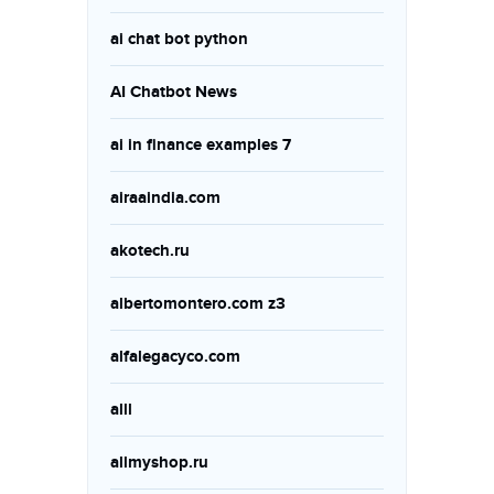
ai chat bot python
AI Chatbot News
ai in finance examples 7
airaaindia.com
akotech.ru
albertomontero.com z3
alfalegacyco.com
alll
allmyshop.ru