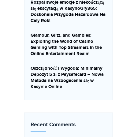
Rozpal swoje emocje z niekończącą
się ekscytacją w KasynoGry365:
Doskonała Przygoda Hazardowa Na
Cały Rok!
Glamour, Glitz, and Gambles:
Exploring the World of Casino
Gaming with Top Streamers in the
Online Entertainment Realm
Oszczędność i Wygoda: Minimalny
Depozyt 5 zł z Paysafecard – Nowa
Metoda na Wzbogacenie się w
Kasynie Online
Recent Comments