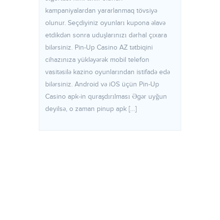
kampaniyalardan yararlanmaq tövsiyə
olunur. Seçdiyiniz oyunları kupona əlavə
etdikdən sonra uduşlarınızı dərhal çıxara
bilərsiniz. Pin-Up Casino AZ tətbiqini
cihazınıza yükləyərək mobil telefon
vasitəsilə kazino oyunlarından istifadə edə
bilərsiniz. Android və iOS üçün Pin-Up
Casino apk-in quraşdırılması Əgər uyğun
deyilsə, o zaman pinup apk […]