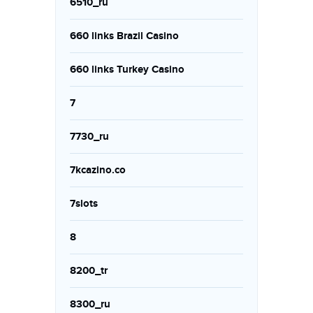
6510_ru
660 links Brazil Casino
660 links Turkey Casino
7
7730_ru
7kcazino.co
7slots
8
8200_tr
8300_ru