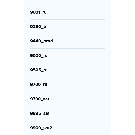
9081_ru
9250_tr
9440_prod
9500_ru
9595_ru
9700_ru
9700_sat
9835_sat
9900_sat2