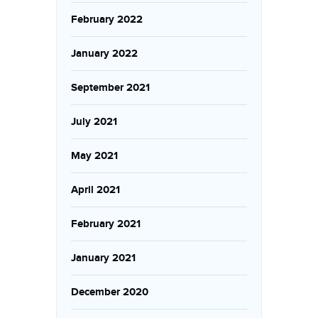
February 2022
January 2022
September 2021
July 2021
May 2021
April 2021
February 2021
January 2021
December 2020