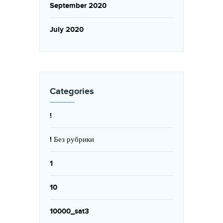
September 2020
July 2020
Categories
!
! Без рубрики
1
10
10000_sat3