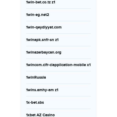
1win-bet.co.tz z1
1win-eg.net2
1win-qeydiyyat.com
1winapk.snfr-sn z1
1winazerbaycan.org
1wincom.cifr-ciapplication-mobile x1
1winRussia
1wins.amhy-am z1
1x-bet.sbs
1xbet AZ Casino