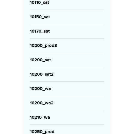
10110_sat
10150_sat
10170_sat
10200_prod3
10200_sat
10200_sat2
10200_wa
10200_wa2
10210_wa
10250_prod