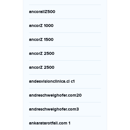
ancorallZ500
ancorZ 1000
ancorZ 1500
ancorZ 2500
ancorZ 2500
andesvisionclinica.cl c1
andreschweighofer.com20
andreschweighofer.com3
ankaratarotfali.com 1