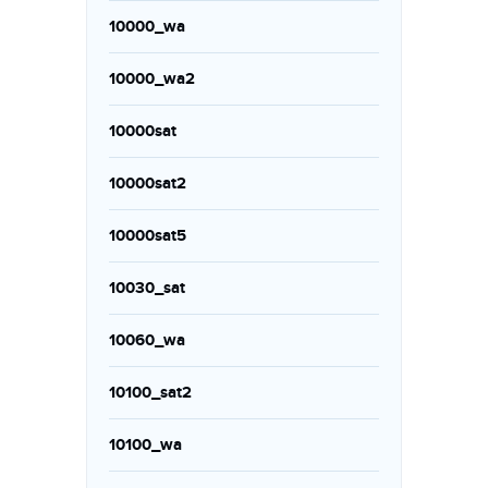
10000_wa
10000_wa2
10000sat
10000sat2
10000sat5
10030_sat
10060_wa
10100_sat2
10100_wa