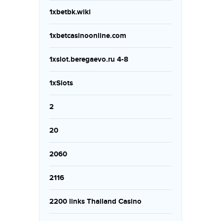
1xbetbk.wiki
1xbetcasinoonline.com
1xslot.beregaevo.ru 4-8
1xSlots
2
20
2060
2116
2200 links Thailand Casino