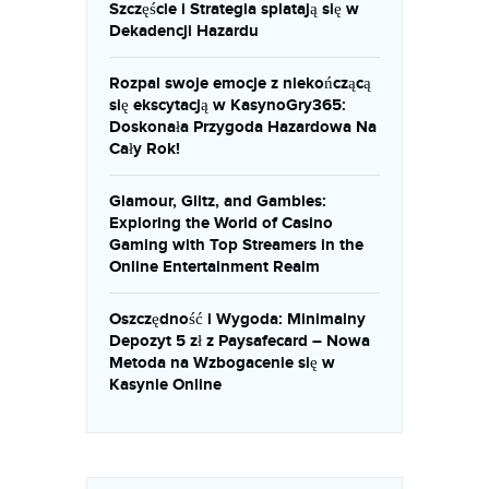
Szczęście i Strategia splatają się w
Dekadencji Hazardu
Rozpal swoje emocje z niekończącą
się ekscytacją w KasynoGry365:
Doskonała Przygoda Hazardowa Na
Cały Rok!
Glamour, Glitz, and Gambles:
Exploring the World of Casino
Gaming with Top Streamers in the
Online Entertainment Realm
Oszczędność i Wygoda: Minimalny
Depozyt 5 zł z Paysafecard – Nowa
Metoda na Wzbogacenie się w
Kasynie Online