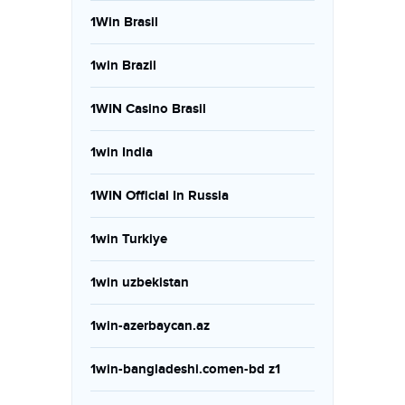
1Win Brasil
1win Brazil
1WIN Casino Brasil
1win India
1WIN Official In Russia
1win Turkiye
1win uzbekistan
1win-azerbaycan.az
1win-bangladeshi.comen-bd z1