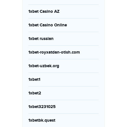
1xbet Casino AZ
1xbet Casino Online
1xbet russian
1xbet-royxatdan-otish.com
1xbet-uzbek.org
1xbet1
1xbet2
1xbet3231025
1xbetbk.quest