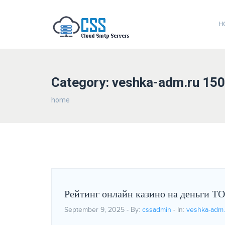
H
Category: veshka-adm.ru 15
home
Рейтинг онлайн казино на деньги Т
September 9, 2025 - By:
cssadmin
- In:
veshka-adm.