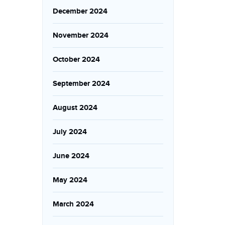
December 2024
November 2024
October 2024
September 2024
August 2024
July 2024
June 2024
May 2024
March 2024