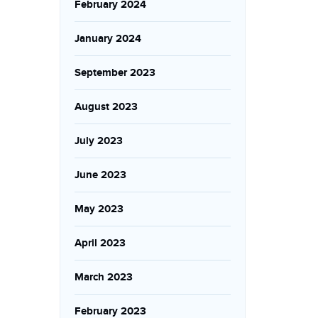
February 2024
January 2024
September 2023
August 2023
July 2023
June 2023
May 2023
April 2023
March 2023
February 2023