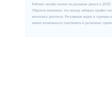
Рейтинг онлайн казино на реальные деньги в 2025
Обратите внимание, что иногда забирать профит мо
вносились депозиты. Регулярные акции и турниры 
имеют возможность участвовать в различных соревн