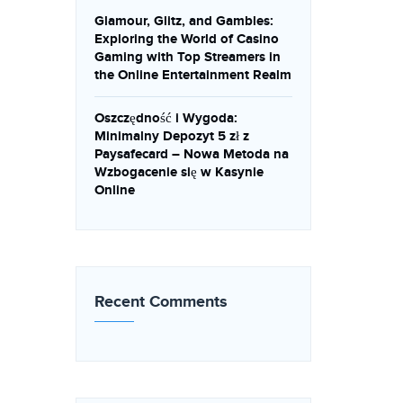
Glamour, Glitz, and Gambles:
Exploring the World of Casino
Gaming with Top Streamers in
the Online Entertainment Realm
Oszczędność i Wygoda:
Minimalny Depozyt 5 zł z
Paysafecard – Nowa Metoda na
Wzbogacenie się w Kasynie
Online
Recent Comments