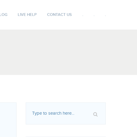
LOG
LIVE HELP
CONTACT US
.
.
.