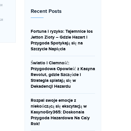
ми
Recent Posts
ки
Fortuna i ryzyko: Tajemnice Ios
Jetton Złoty – Gdzie Hazart i
Przygoda Spotykają się na
Szczycie Napięcia
Światło i Ciemność:
Przygodowa Opowieść z Kasyna
Revolut, gdzie Szczęście i
Strategia splatają się w
Dekadencji Hazardu
Rozpal swoje emocje z
niekończącą się ekscytacją w
KasynoGry365: Doskonała
Przygoda Hazardowa Na Cały
Rok!