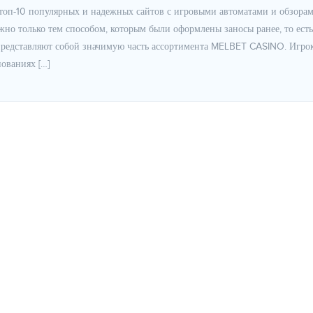
 топ-10 популярных и надежных сайтов с игровыми автоматами и обзора
жно только тем способом, которым были оформлены заносы ранее, то есть
представляют собой значимую часть ассортимента MELBET CASINO. Игро
ованиях […]