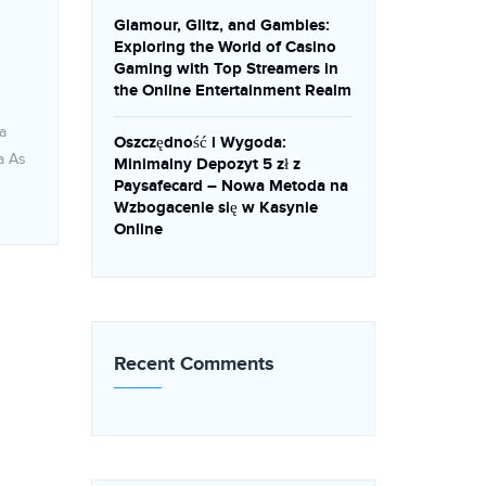
Glamour, Glitz, and Gambles:
Exploring the World of Casino
Gaming with Top Streamers in
the Online Entertainment Realm
a
Oszczędność i Wygoda:
a As
Minimalny Depozyt 5 zł z
Paysafecard – Nowa Metoda na
Wzbogacenie się w Kasynie
Online
Recent Comments