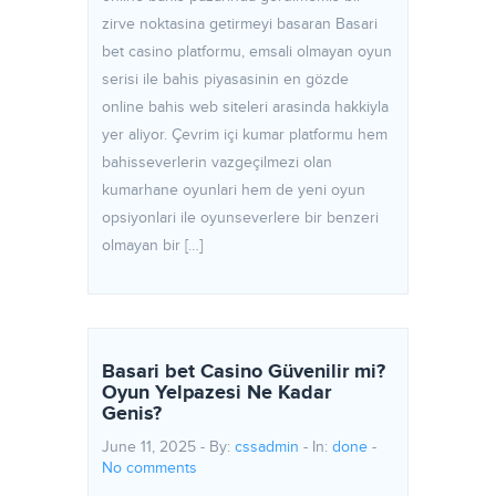
zirve noktasina getirmeyi basaran Basari
bet casino platformu, emsali olmayan oyun
serisi ile bahis piyasasinin en gözde
online bahis web siteleri arasinda hakkiyla
yer aliyor. Çevrim içi kumar platformu hem
bahisseverlerin vazgeçilmezi olan
kumarhane oyunlari hem de yeni oyun
opsiyonlari ile oyunseverlere bir benzeri
olmayan bir […]
Basari bet Casino Güvenilir mi?
Oyun Yelpazesi Ne Kadar
Genis?
June 11, 2025 - By:
cssadmin
- In:
done
-
No comments