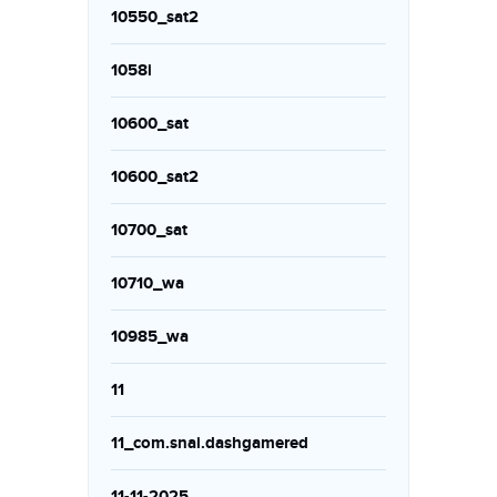
10550_sat2
1058i
10600_sat
10600_sat2
10700_sat
10710_wa
10985_wa
11
11_com.snai.dashgamered
11-11-2025