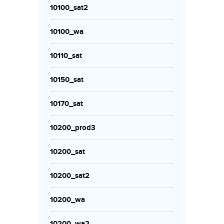
10100_sat2
10100_wa
10110_sat
10150_sat
10170_sat
10200_prod3
10200_sat
10200_sat2
10200_wa
10200_wa2