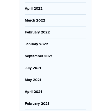
April 2022
March 2022
February 2022
January 2022
September 2021
July 2021
May 2021
April 2021
February 2021