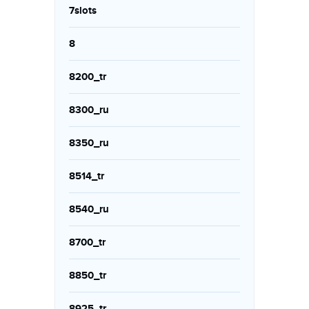
7slots
8
8200_tr
8300_ru
8350_ru
8514_tr
8540_ru
8700_tr
8850_tr
8925_tr