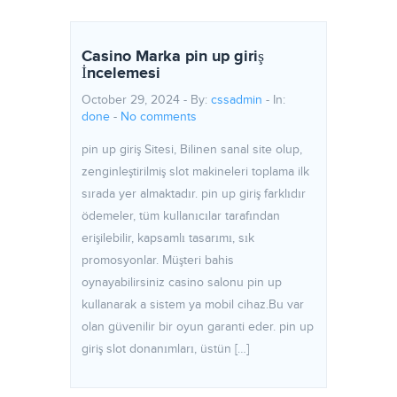
Casino Marka pin up giriş
İncelemesi
October 29, 2024 - By:
cssadmin
- In:
done
-
No comments
pin up giriş Sitesi, Bilinen sanal site olup,
zenginleştirilmiş slot makineleri toplama ilk
sırada yer almaktadır. pin up giriş farklıdır
ödemeler, tüm kullanıcılar tarafından
erişilebilir, kapsamlı tasarımı, sık
promosyonlar. Müşteri bahis
oynayabilirsiniz casino salonu pin up
kullanarak a sistem ya mobil cihaz.Bu var
olan güvenilir bir oyun garanti eder. pin up
giriş slot donanımları, üstün […]