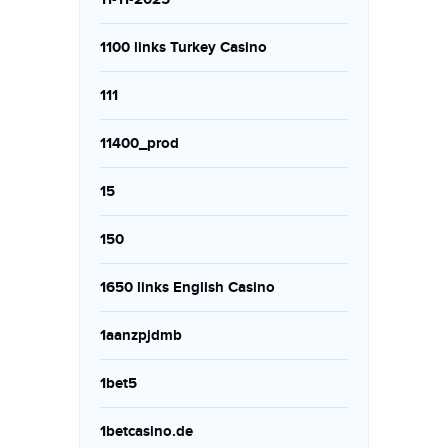
1100 links Turkey Casino
111
11400_prod
15
150
1650 links English Casino
1aanzpjdmb
1bet5
1betcasino.de