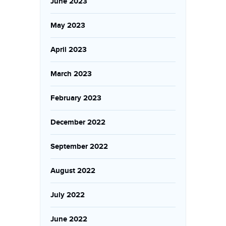
June 2023
May 2023
April 2023
March 2023
February 2023
December 2022
September 2022
August 2022
July 2022
June 2022