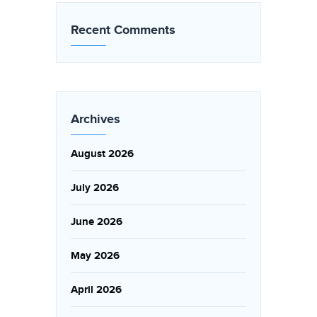
Recent Comments
Archives
August 2026
July 2026
June 2026
May 2026
April 2026