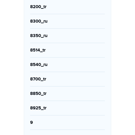
8200_tr
8300_ru
8350_ru
8514_tr
8540_ru
8700_tr
8850_tr
8925_tr
9