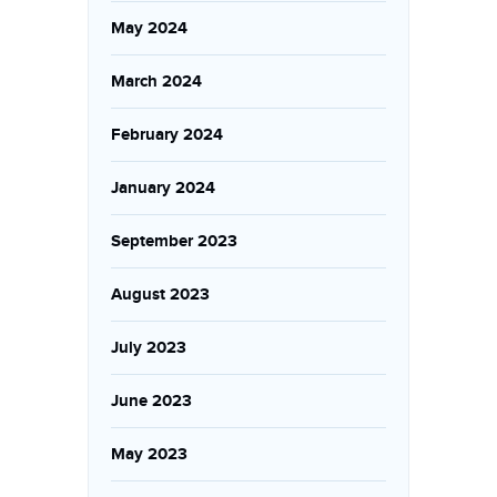
May 2024
March 2024
February 2024
January 2024
September 2023
August 2023
July 2023
June 2023
May 2023