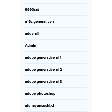
9990sat
a16z generative ai
adderall
Admin
adobe generative ai 1
adobe generative ai 2
adobe generative ai 3
adobe photoshop
afunayunsushi.cl