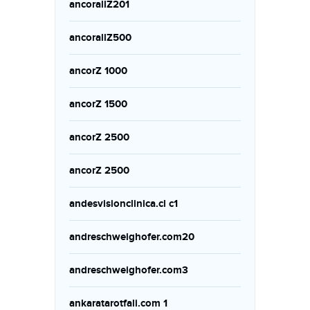
ancorallZ201
ancorallZ500
ancorZ 1000
ancorZ 1500
ancorZ 2500
ancorZ 2500
andesvisionclinica.cl c1
andreschweighofer.com20
andreschweighofer.com3
ankaratarotfali.com 1