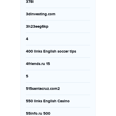
378i
3dinvesting.com
3h23eeg6kp
4
400 links English soccer tips
4friends.ru 15
5
515santacruz.com2
550 links English Casino
55info.ru 500