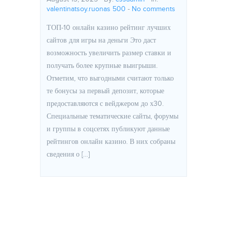
valentinatsoy.ruonas 500
-
No comments
ТОП-10 онлайн казино рейтинг лучших
сайтов для игры на деньги Это даст
возможность увеличить размер ставки и
получать более крупные выигрыши.
Отметим, что выгодными считают только
те бонусы за первый депозит, которые
предоставляются с вейджером до х30.
Специальные тематические сайты, форумы
и группы в соцсетях публикуют данные
рейтингов онлайн казино. В них собраны
сведения о […]