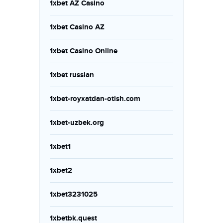
1xbet AZ Casino
1xbet Casino AZ
1xbet Casino Online
1xbet russian
1xbet-royxatdan-otish.com
1xbet-uzbek.org
1xbet1
1xbet2
1xbet3231025
1xbetbk.quest