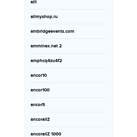
alll
allmyshop.ru
ambridgeevents.com
amminex.net 2
amphcq4zu4f2
ancor10
ancor100
ancor5
ancorallZ
ancorallZ 1000