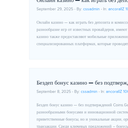
Онлайн казино — как играть без деп
September 29, 2025 - By:
cssadmin
- In:
ancorallZ 
Онлайн казино — как играть без депозита и комис
разнообразие игр от известных провайдеров, имею
казино также предоставляют мобильные приложения
специализированных платформах, которые проводят 
Бездеп бонус казино — без подтвер
September 8, 2025 - By:
cssadmin
- In:
ancorallZ 1
Бездеп бонус казино — без подтверждений Coins.Ga
разнообразными бонусами и инновационной системо
приветственные бонусы, но и уникальные акции, о
транзакции. Среди ключевых предложений – бонусы 