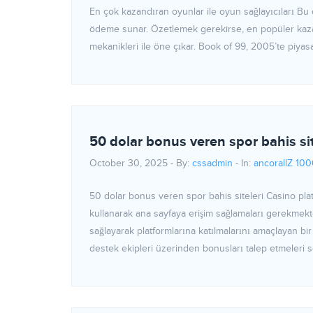
En çok kazandıran oyunlar ile oyun sağlayıcıları Bu 
ödeme sunar. Özetlemek gerekirse, en popüler kazan
mekanikleri ile öne çıkar. Book of 99, 2005’te piy
50 dolar bonus veren spor bahis sit
October 30, 2025 - By:
cssadmin
- In:
ancorallZ 10
50 dolar bonus veren spor bahis siteleri Casino platf
kullanarak ana sayfaya erişim sağlamaları gerekmekted
sağlayarak platformlarına katılmalarını amaçlayan bir
destek ekipleri üzerinden bonusları talep etmeleri 