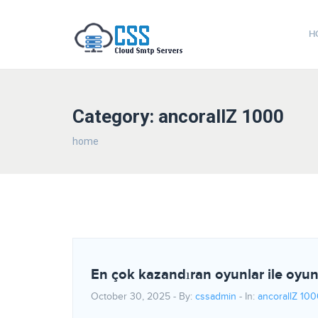
H
Category: ancorallZ 1000
home
En çok kazandıran oyunlar ile oyun 
October 30, 2025 - By:
cssadmin
- In:
ancorallZ 10