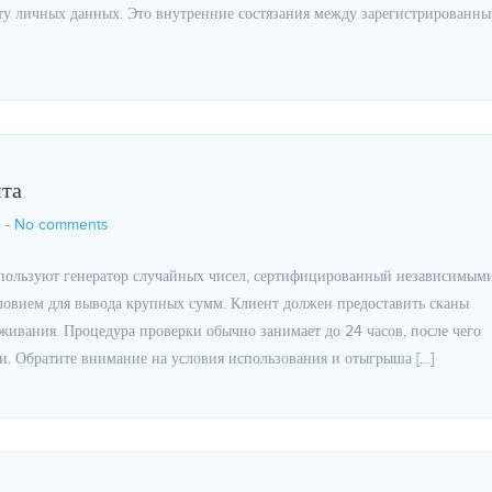
иту личных данных. Это внутренние состязания между зарегистрированн
ита
0
-
No comments
используют генератор случайных чисел, сертифицированный независимым
словием для вывода крупных сумм. Клиент должен предоставить сканы
ивания. Процедура проверки обычно занимает до 24 часов, после чего
и. Обратите внимание на условия использования и отыгрыша […]