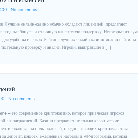
озита и комиссии
1000
-
No comments
сии Лучшие онлайн-казино обычно обладают лицензией, предлагают
т выгодные бонусы и отличную клиентскую поддержку. Некоторые из лу
 для удобства игроков. Рейтинг лучших онлайн-казино можно найти на
тщательную проверку и анализ. Игроки, выигравшие в […]
ждений
000
-
No comments
me – это современное криптоказино, которое привлекает игроков
й вознаграждений. Казино предлагает не только классические
риентированные на пользователей, предпочитающих криптовалютные
за депозит, кэшбэк, ежедневные награды и VIP-программа, которая