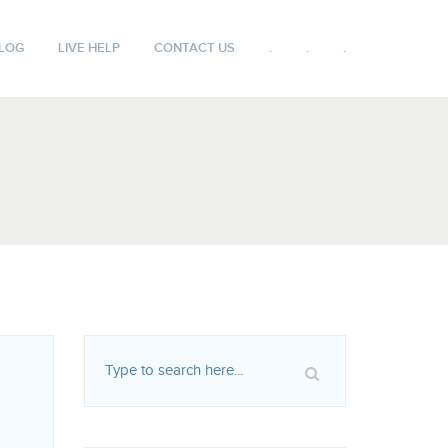
LOG
LIVE HELP
CONTACT US
.
.
.