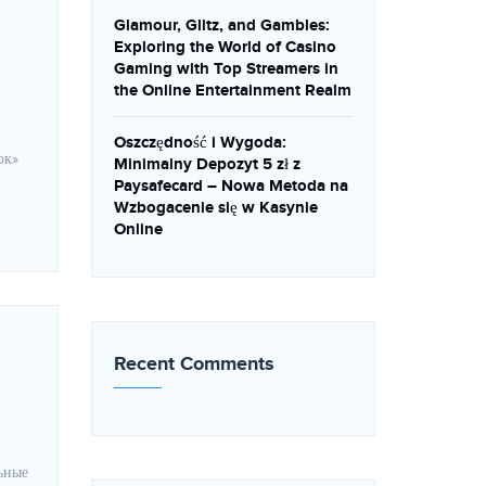
Glamour, Glitz, and Gambles:
Exploring the World of Casino
Gaming with Top Streamers in
the Online Entertainment Realm
Oszczędność i Wygoda:
ок»
Minimalny Depozyt 5 zł z
Paysafecard – Nowa Metoda na
Wzbogacenie się w Kasynie
Online
Recent Comments
ьные