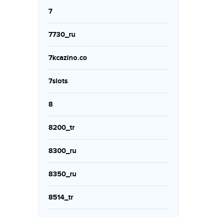
7
7730_ru
7kcazino.co
7slots
8
8200_tr
8300_ru
8350_ru
8514_tr