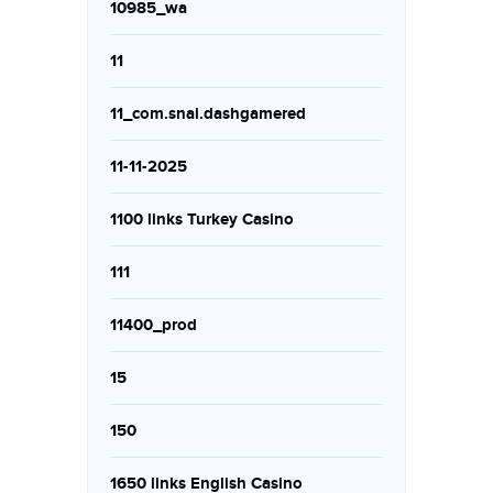
10985_wa
11
11_com.snai.dashgamered
11-11-2025
1100 links Turkey Casino
111
11400_prod
15
150
1650 links English Casino