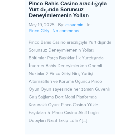
Pinco Bahis Casino aracılığıyla
Yurt dışında Sorunsuz
Deneyimlemenin Yolları
May 19, 2025 - By:
cssadmin
- In:
Pinco Giriş
-
No comments
Pinco Bahis Casino aracılığıyla Yurt dışında
Sorunsuz Deneyimlemenin Yolları
Bölümler Parça Başlıklar İlk Yurtdışında
İnternet Bahis Deneyimlerken Önemli
Noktalar 2 Pinco Girişi Giriş Yurtiçi
Alternatifleri ve Koruma Üçüncü Pinco
Oyun Oyun sayesinde her zaman Güvenli
Giriş Sağlama Dört Mobil Platformda
Korunaklı Oyun: Pinco Casino Yükle
Faydaları 5. Pinco Casino Aktif Login
Detayları Nasıl Takip Edilir? […]