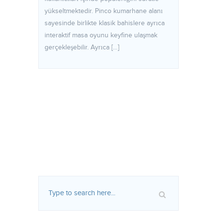
yükseltmektedir. Pinco kumarhane alanı
sayesinde birlikte klasik bahislere ayrıca
interaktif masa oyunu keyfine ulaşmak
gerçekleşebilir. Ayrıca […]