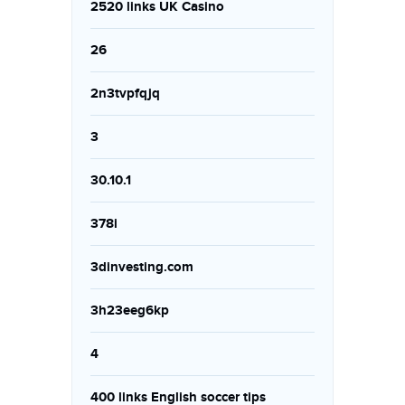
2520 links UK Casino
26
2n3tvpfqjq
3
30.10.1
378i
3dinvesting.com
3h23eeg6kp
4
400 links English soccer tips