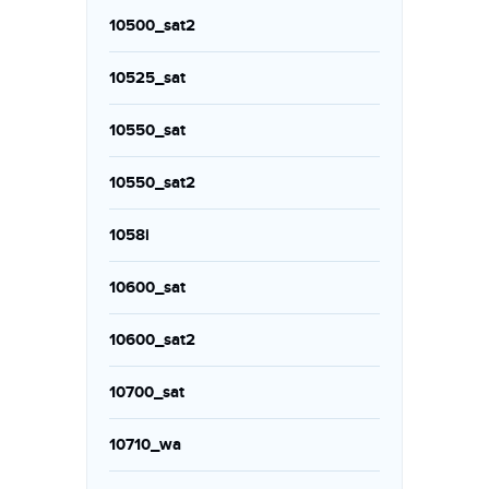
10500_sat2
10525_sat
10550_sat
10550_sat2
1058i
10600_sat
10600_sat2
10700_sat
10710_wa