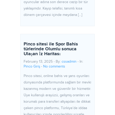
oyuncular adına son derece cazip bir tür
yaklaşımdır. Kayıp telafisi, tanımlı kısa
dönem çerçevesi içinde meydana […]
Pinco sitesi ile Spor Bahis
türlerinde Olumlu sonuca
Ulaşan İz Haritası
February 13, 2025 - By:
cssadmin
- In:
Pinco Giriş
-
No comments
Pinco sitesi, online bahis ve şans oyunları
dünyasında platformunda sağlam bir mevki
kazanmış modern ve güvenilir bir hizmettir.
Üye kullanışlı arayüzü, gelişmiş oranları ve
korumalı para transferi altyapıları ile dikkat
çeken pinco platformu, Türkiye’de iddaa
kullanıcıları içinde popülerliğini süratle