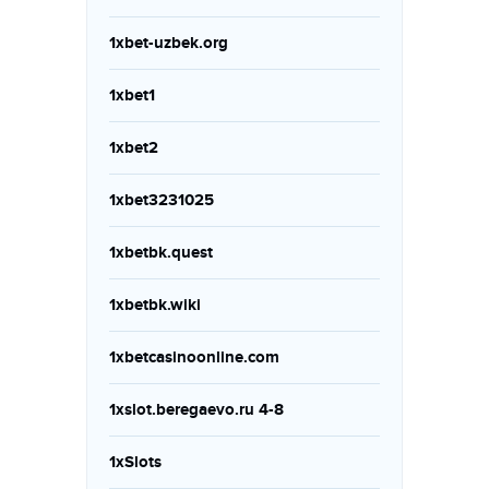
1xbet-uzbek.org
1xbet1
1xbet2
1xbet3231025
1xbetbk.quest
1xbetbk.wiki
1xbetcasinoonline.com
1xslot.beregaevo.ru 4-8
1xSlots