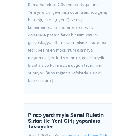
Kumarhanelere Güvenmek Uygun mu?
Yeni yıllarda, çevrimiçi oyun alanında geniş
bir değişim oluşuyor. Çevrimiçi
kumarhanelerin ünü artarken, aylık
dönemde pazara farklı bir isim katılım
gerçekleşiyor. Bu modern alanlar, kullanıcı
tecrübesini en maksimum aşamaya
ulaştırmak için ileri sistemler, çekici teşvik
fırsatları ve kullanıcıya uygun tasarımlar
sunuyor. Buna rağmen kafalarda sürekli
benzer soru […]
Pinco yardımıyla Sanal Ruletin
Sırları ile Yeni Giriş yapanlara
Tavsiyeler