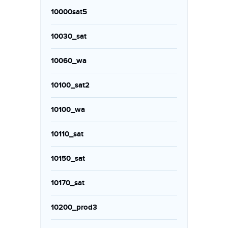
10000sat5
10030_sat
10060_wa
10100_sat2
10100_wa
10110_sat
10150_sat
10170_sat
10200_prod3