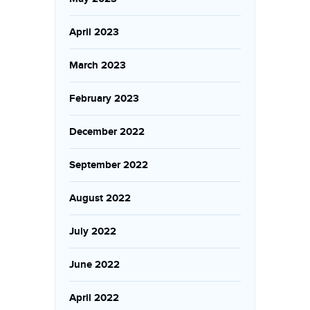
April 2023
March 2023
February 2023
December 2022
September 2022
August 2022
July 2022
June 2022
April 2022