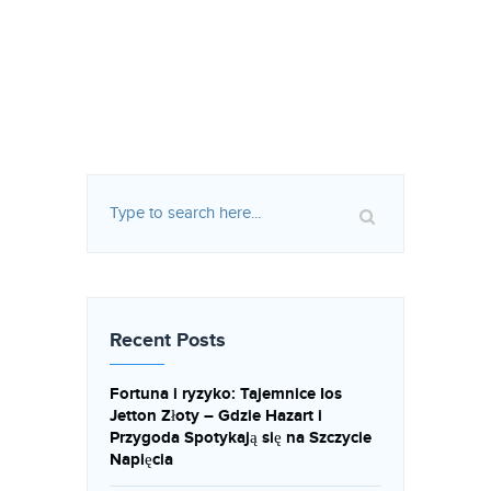
Recent Posts
Fortuna i ryzyko: Tajemnice Ios
Jetton Złoty – Gdzie Hazart i
Przygoda Spotykają się na Szczycie
Napięcia