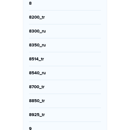
8
8200_tr
8300_ru
8350_ru
8514_tr
8540_ru
8700_tr
8850_tr
8925_tr
9