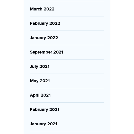
March 2022
February 2022
January 2022
September 2021
July 2021
May 2021
April 2021
February 2021
January 2021