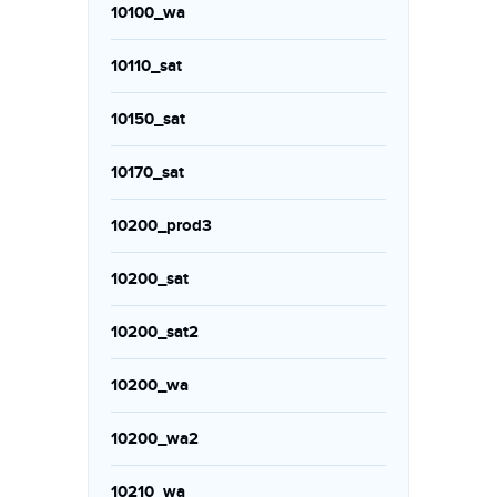
10100_wa
10110_sat
10150_sat
10170_sat
10200_prod3
10200_sat
10200_sat2
10200_wa
10200_wa2
10210_wa