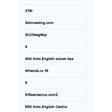
378i
3dinvesting.com
3h23eeg6kp
4
400 links English soccer tips
4friends.ru 15
5
515santacruz.com2
550 links English Casino