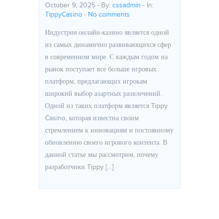
October 9, 2025 - By:
cssadmin
- In:
TippyCasino
-
No comments
Индустрия онлайн-казино является одной
из самых динамично развивающихся сфер
в современном мире. С каждым годом на
рынок поступает все больше игровых
платформ, предлагающих игрокам
широкий выбор азартных развлечений.
Одной из таких платформ является Tippy
Casino, которая известна своим
стремлением к инновациям и постоянному
обновлению своего игрового контента. В
данной статье мы рассмотрим, почему
разработчики Tippy […]