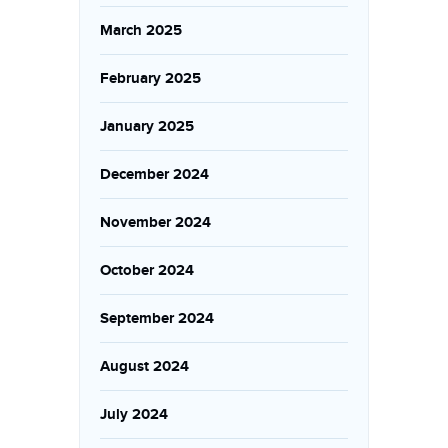
March 2025
February 2025
January 2025
December 2024
November 2024
October 2024
September 2024
August 2024
July 2024