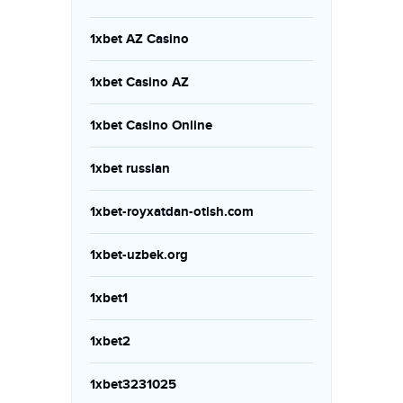
1xbet AZ Casino
1xbet Casino AZ
1xbet Casino Online
1xbet russian
1xbet-royxatdan-otish.com
1xbet-uzbek.org
1xbet1
1xbet2
1xbet3231025