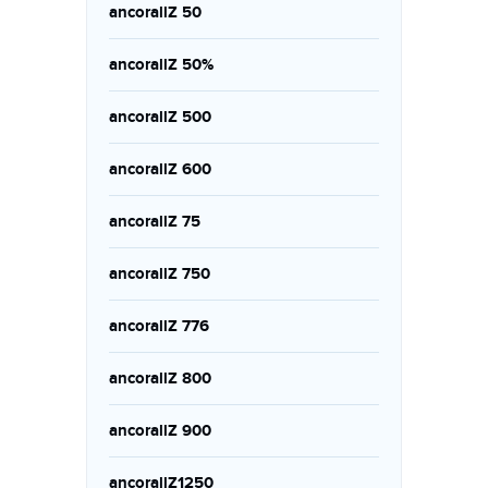
ancorallZ 50
ancorallZ 50%
ancorallZ 500
ancorallZ 600
ancorallZ 75
ancorallZ 750
ancorallZ 776
ancorallZ 800
ancorallZ 900
ancorallZ1250