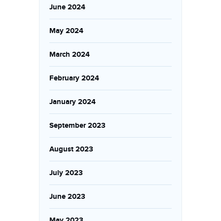
June 2024
May 2024
March 2024
February 2024
January 2024
September 2023
August 2023
July 2023
June 2023
May 2023