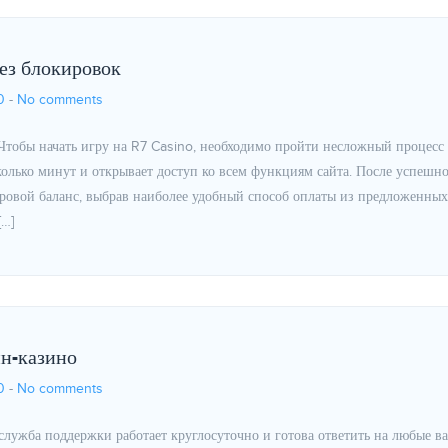
без блокировок
0
-
No comments
 Чтобы начать игру на R7 Casino, необходимо пройти несложный процесс
колько минут и открывает доступ ко всем функциям сайта. После успешн
ровой баланс, выбрав наиболее удобный способ оплаты из предложенных
[…]
н-казино
0
-
No comments
служба поддержки работает круглосуточно и готова ответить на любые в