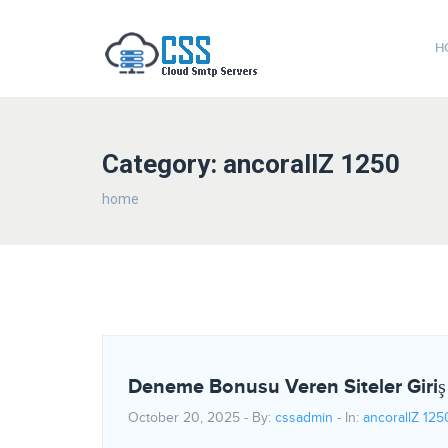
H
Category: ancorallZ 1250
home
Deneme Bonusu Veren Siteler Giri
October 20, 2025 - By:
cssadmin
- In:
ancorallZ 125