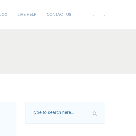
LOG
LIVE HELP
CONTACT US
.
.
.