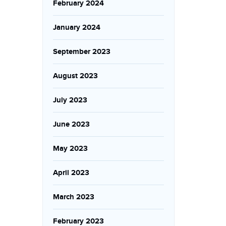
February 2024
January 2024
September 2023
August 2023
July 2023
June 2023
May 2023
April 2023
March 2023
February 2023