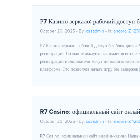
Р7 Казино зеркало: рабочий доступ 
October 20, 2025 - By:
cssadmin
- In:
ancorallZ 125
Р7 Казино зеркало: рабочий доступ без блокировок
регистрации. Создание аккаунта занимает всего нес
регистрации пользователи могут пополнить свой иг
платформе. Это позволяет начать игру без задержек 
R7 Casino: официальный сайт онлай
October 20, 2025 - By:
cssadmin
- In:
ancorallZ 125
R7 Casino: официальный сайт онлайн-казино Наша 