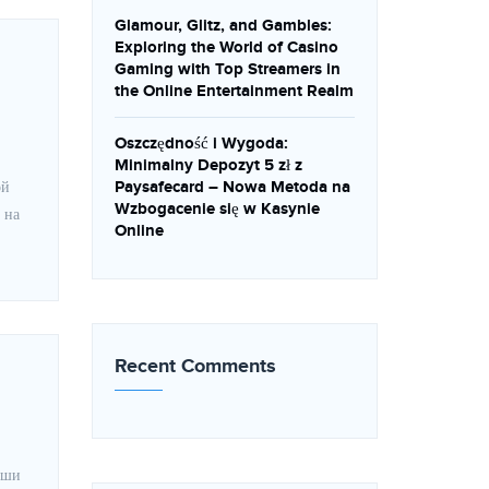
Glamour, Glitz, and Gambles:
Exploring the World of Casino
Gaming with Top Streamers in
the Online Entertainment Realm
Oszczędność i Wygoda:
Minimalny Depozyt 5 zł z
Paysafecard – Nowa Metoda na
ой
Wzbogacenie się w Kasynie
 на
Online
Recent Comments
аши