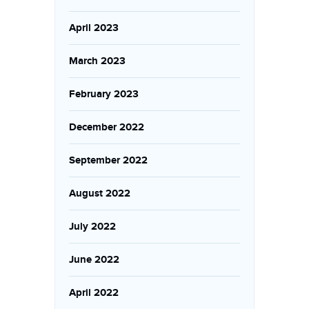
April 2023
March 2023
February 2023
December 2022
September 2022
August 2022
July 2022
June 2022
April 2022