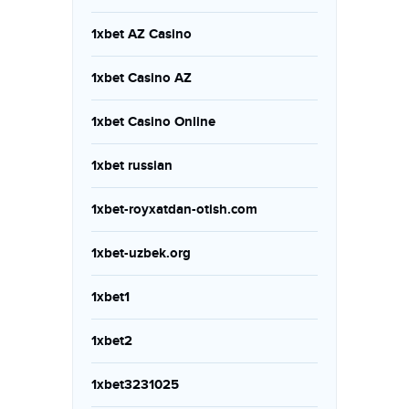
1xbet AZ Casino
1xbet Casino AZ
1xbet Casino Online
1xbet russian
1xbet-royxatdan-otish.com
1xbet-uzbek.org
1xbet1
1xbet2
1xbet3231025