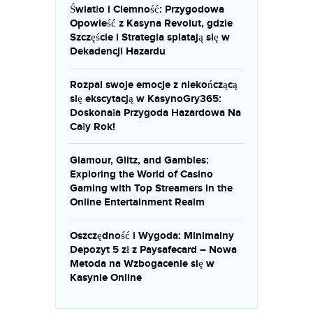
Światło i Ciemność: Przygodowa
Opowieść z Kasyna Revolut, gdzie
Szczęście i Strategia splatają się w
Dekadencji Hazardu
Rozpal swoje emocje z niekończącą
się ekscytacją w KasynoGry365:
Doskonała Przygoda Hazardowa Na
Cały Rok!
Glamour, Glitz, and Gambles:
Exploring the World of Casino
Gaming with Top Streamers in the
Online Entertainment Realm
Oszczędność i Wygoda: Minimalny
Depozyt 5 zł z Paysafecard – Nowa
Metoda na Wzbogacenie się w
Kasynie Online