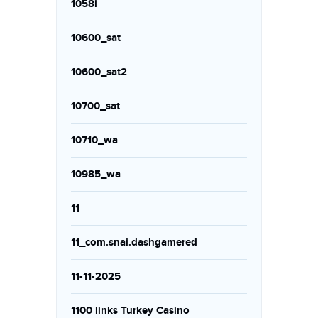
1058i
10600_sat
10600_sat2
10700_sat
10710_wa
10985_wa
11
11_com.snai.dashgamered
11-11-2025
1100 links Turkey Casino