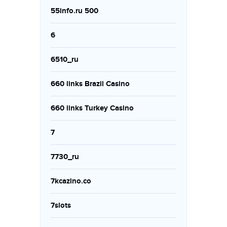
55info.ru 500
6
6510_ru
660 links Brazil Casino
660 links Turkey Casino
7
7730_ru
7kcazino.co
7slots