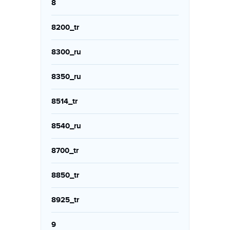
8
8200_tr
8300_ru
8350_ru
8514_tr
8540_ru
8700_tr
8850_tr
8925_tr
9