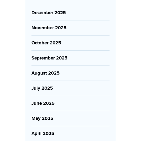
December 2025
November 2025
October 2025
September 2025
August 2025
July 2025
June 2025
May 2025
April 2025