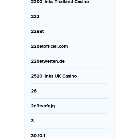
2200 links Thailand Casino
222
22Bet
22betofficial.com
22betwetten.de
2520 links UK Casino
26
2n3tvpfqjq
3
30.10.1