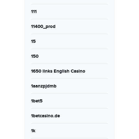
111
11400_prod
15
150
1650 links English Casino
1aanzpjdmb
1bet5
1betcasino.de
1k