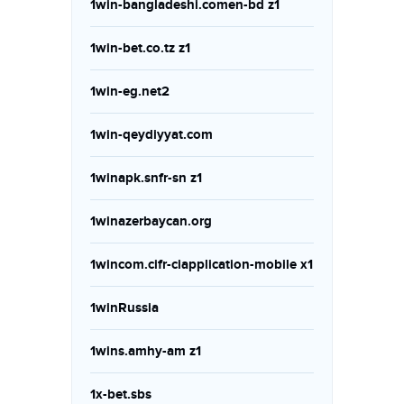
1win-bangladeshi.comen-bd z1
1win-bet.co.tz z1
1win-eg.net2
1win-qeydiyyat.com
1winapk.snfr-sn z1
1winazerbaycan.org
1wincom.cifr-ciapplication-mobile x1
1winRussia
1wins.amhy-am z1
1x-bet.sbs