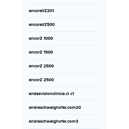
ancorallZ201
ancorallZ500
ancorZ 1000
ancorZ 1500
ancorZ 2500
ancorZ 2500
andesvisionclinica.cl c1
andreschweighofer.com20
andreschweighofer.com3