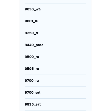
9030_wa
9081_ru
9250_tr
9440_prod
9500_ru
9595_ru
9700_ru
9700_sat
9835_sat