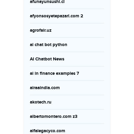
afunayunsushi.cl
afyonsosyetepazari.com 2
agrofair.uz
ai chat bot python
AI Chatbot News
ai in finance examples 7
airaaindia.com
akotech.ru
albertomontero.com z3
alfalegacyco.com