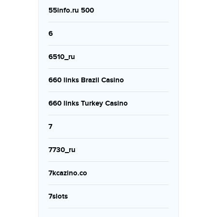
55info.ru 500
6
6510_ru
660 links Brazil Casino
660 links Turkey Casino
7
7730_ru
7kcazino.co
7slots