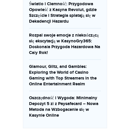
Światło i Ciemność: Przygodowa
Opowieść z Kasyna Revolut, gdzie
Szczęście i Strategia splatają się w
Dekadencji Hazardu
Rozpal swoje emocje z niekończącą
się ekscytacją w KasynoGry365:
Doskonała Przygoda Hazardowa Na
Cały Rok!
Glamour, Glitz, and Gambles:
Exploring the World of Casino
Gaming with Top Streamers in the
Online Entertainment Realm
Oszczędność i Wygoda: Minimalny
Depozyt 5 zł z Paysafecard – Nowa
Metoda na Wzbogacenie się w
Kasynie Online