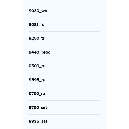
9030_wa
9081_ru
9250_tr
9440_prod
9500_ru
9595_ru
9700_ru
9700_sat
9835_sat