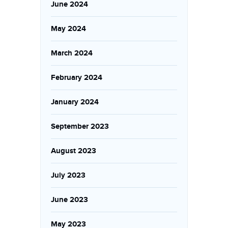
June 2024
May 2024
March 2024
February 2024
January 2024
September 2023
August 2023
July 2023
June 2023
May 2023