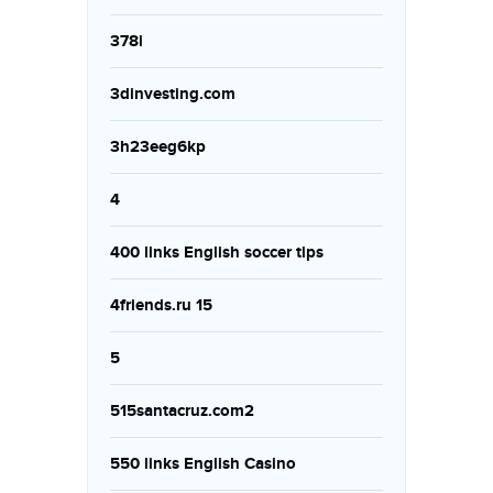
378i
3dinvesting.com
3h23eeg6kp
4
400 links English soccer tips
4friends.ru 15
5
515santacruz.com2
550 links English Casino