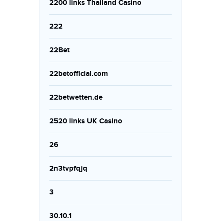
2200 links Thailand Casino
222
22Bet
22betofficial.com
22betwetten.de
2520 links UK Casino
26
2n3tvpfqjq
3
30.10.1