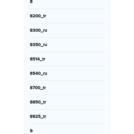
8
8200_tr
8300_ru
8350_ru
8514_tr
8540_ru
8700_tr
8850_tr
8925_tr
9