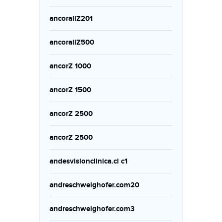
ancorallZ201
ancorallZ500
ancorZ 1000
ancorZ 1500
ancorZ 2500
ancorZ 2500
andesvisionclinica.cl c1
andreschweighofer.com20
andreschweighofer.com3