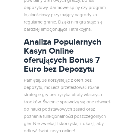
powitalny dla nowych graczy, bonus
depozytowy, darmowe spiny czy program
lojalnościowy przyznający nagrody za
regularne granie. Dzięki nim gra staje się
bardziej emocjonująca i atrakcyjna.
Analiza Popularnych
Kasyn Online
oferujących Bonus 7
Euro bez Depozytu
Pamiętaj, że korzystając z ofert bez
depozytu, możesz przetestować różne
strategie gry bez ryzyka utraty własnych
środków. Świetnie sprawdzą się one również
do nauki podstawowych zasad oraz
poznania funkcjonalności poszczególnych
gier. Nie zwlekaj i skorzystaj z okazji, aby
odkryć świat kasyn online!