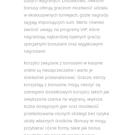
dużych wygranych. Dodatkowo, niektóre
bonusy oferują graczom możliwość udziału
w ekskluzywnych turniejach, gdzie nagrody
sięgają imponujących sum. Warto również
zwrócić uwagę na programy VIP, które
nagradzają najbardziej lojalnych graczy
specjalnymi bonusami oraz wyjątkowymi
nagrodami.
Korzyści związane z bonusami w kasynie
online są niezaprzeczalne i warto je
dokładnie przeanalizować. Gracze, którzy
korzystają z bonusów, mogą cieszyć się
szeregiem dodatkowych korzyści, takich jak
zwiększona szansa na wygraną, większa
liczba dostępnych gier oraz możliwość
przetestowania różnych strategii bez ryzyka
utraty własnych środków. Bonusy te mogą
przybierać różne formy, takie jak bonus