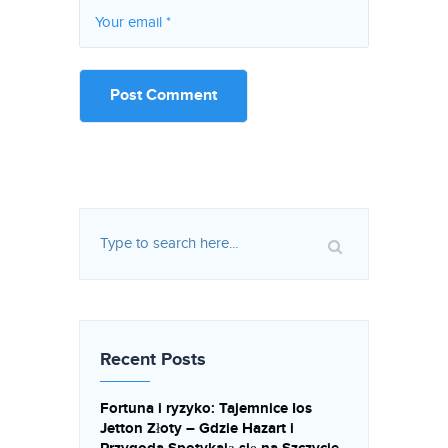
Recent Posts
Fortuna i ryzyko: Tajemnice Ios
Jetton Złoty – Gdzie Hazart i