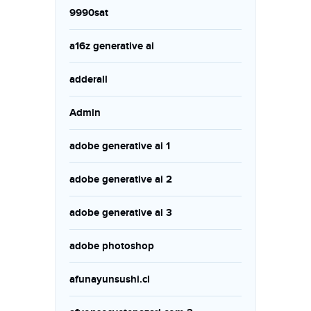
9990sat
a16z generative ai
adderall
Admin
adobe generative ai 1
adobe generative ai 2
adobe generative ai 3
adobe photoshop
afunayunsushi.cl