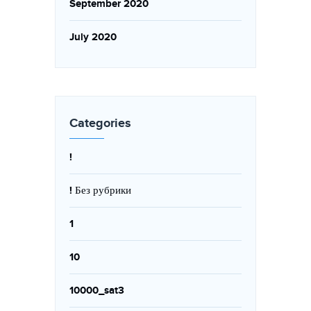
September 2020
July 2020
Categories
!
! Без рубрики
1
10
10000_sat3