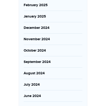
February 2025
January 2025
December 2024
November 2024
October 2024
September 2024
August 2024
July 2024
June 2024