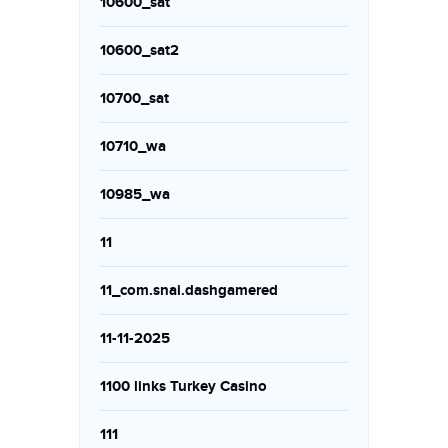
10600_sat
10600_sat2
10700_sat
10710_wa
10985_wa
11
11_com.snai.dashgamered
11-11-2025
1100 links Turkey Casino
111