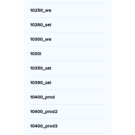
10250_wa
10260_sat
10300_wa
1030i
10350_sat
10390_sat
10400_prod
10400_prod2
10400_prod3