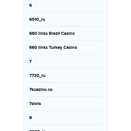
6
6510_ru
660 links Brazil Casino
660 links Turkey Casino
7
7730_ru
7kcazino.co
7slots
8