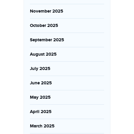
November 2025
October 2025
September 2025
August 2025
July 2025
June 2025
May 2025
April 2025
March 2025