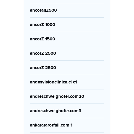
ancorallZ500
ancorZ 1000
ancorZ 1500
ancorZ 2500
ancorZ 2500
andesvisionclinica.cl c1
andreschweighofer.com20
andreschweighofer.com3
ankaratarotfali.com 1