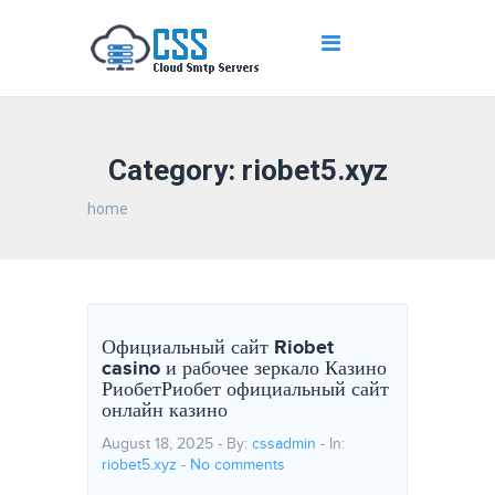
Category: riobet5.xyz
home
Официальный сайт Riobet
casino и рабочее зеркало Казино
РиобетРиобет официальный сайт
онлайн казино
August 18, 2025 - By:
cssadmin
- In:
riobet5.xyz
-
No comments