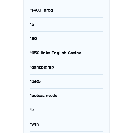
11400_prod
15
150
1650 links English Casino
1aanzpjdmb
1bet5
1betcasino.de
1k
1win