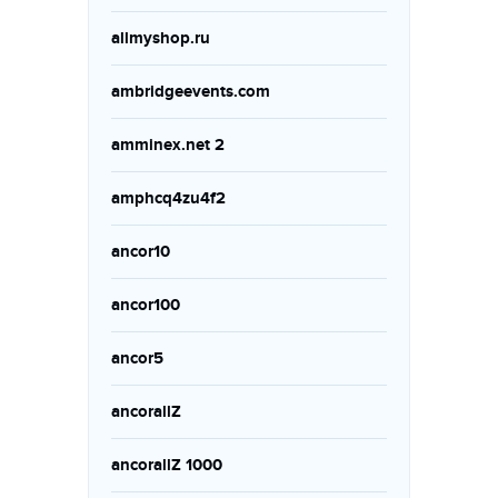
allmyshop.ru
ambridgeevents.com
amminex.net 2
amphcq4zu4f2
ancor10
ancor100
ancor5
ancorallZ
ancorallZ 1000