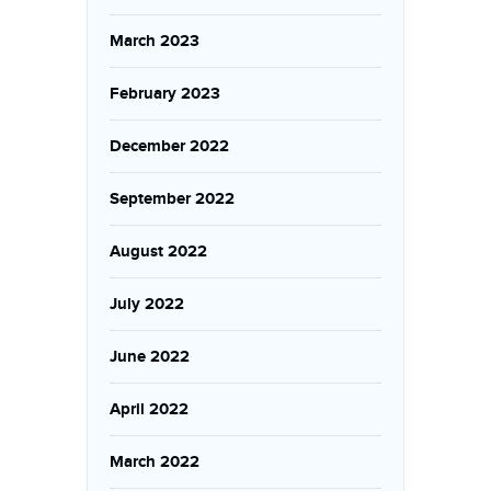
March 2023
February 2023
December 2022
September 2022
August 2022
July 2022
June 2022
April 2022
March 2022