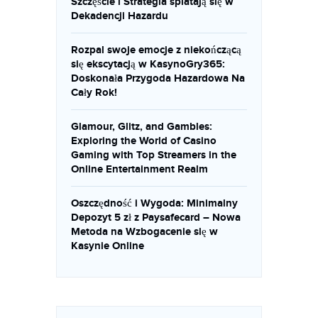
Szczęście i Strategia splatają się w
Dekadencji Hazardu
Rozpal swoje emocje z niekończącą
się ekscytacją w KasynoGry365:
Doskonała Przygoda Hazardowa Na
Cały Rok!
Glamour, Glitz, and Gambles:
Exploring the World of Casino
Gaming with Top Streamers in the
Online Entertainment Realm
Oszczędność i Wygoda: Minimalny
Depozyt 5 zł z Paysafecard – Nowa
Metoda na Wzbogacenie się w
Kasynie Online