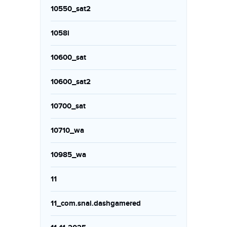
10550_sat2
1058i
10600_sat
10600_sat2
10700_sat
10710_wa
10985_wa
11
11_com.snai.dashgamered