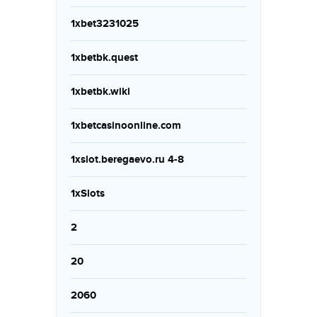
1xbet3231025
1xbetbk.quest
1xbetbk.wiki
1xbetcasinoonline.com
1xslot.beregaevo.ru 4-8
1xSlots
2
20
2060