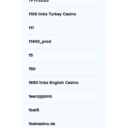
11-11-2025
1100 links Turkey Casino
111
11400_prod
15
150
1650 links English Casino
1aanzpjdmb
1bet5
1betcasino.de