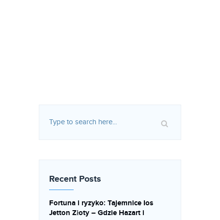
Recent Posts
Fortuna i ryzyko: Tajemnice Ios
Jetton Złoty – Gdzie Hazart i