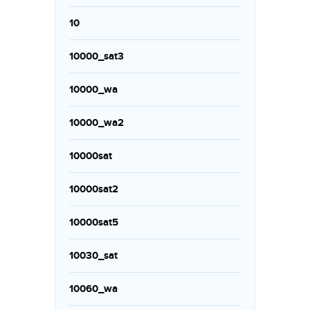
10
10000_sat3
10000_wa
10000_wa2
10000sat
10000sat2
10000sat5
10030_sat
10060_wa