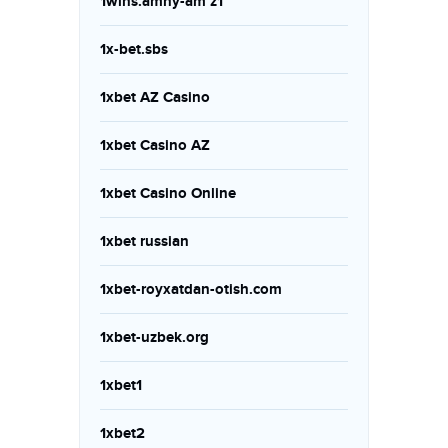
1wins.amhy-am z1
1x-bet.sbs
1xbet AZ Casino
1xbet Casino AZ
1xbet Casino Online
1xbet russian
1xbet-royxatdan-otish.com
1xbet-uzbek.org
1xbet1
1xbet2