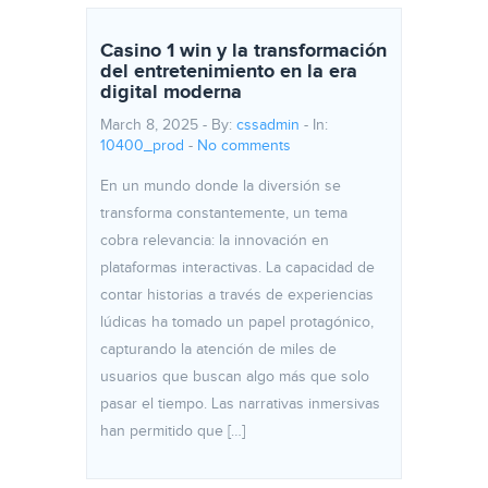
Casino 1 win y la transformación
del entretenimiento en la era
digital moderna
March 8, 2025 - By:
cssadmin
- In:
10400_prod
-
No comments
En un mundo donde la diversión se
transforma constantemente, un tema
cobra relevancia: la innovación en
plataformas interactivas. La capacidad de
contar historias a través de experiencias
lúdicas ha tomado un papel protagónico,
capturando la atención de miles de
usuarios que buscan algo más que solo
pasar el tiempo. Las narrativas inmersivas
han permitido que […]