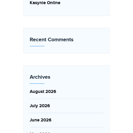
Kasynie Online
Recent Comments
Archives
August 2026
July 2026
June 2026