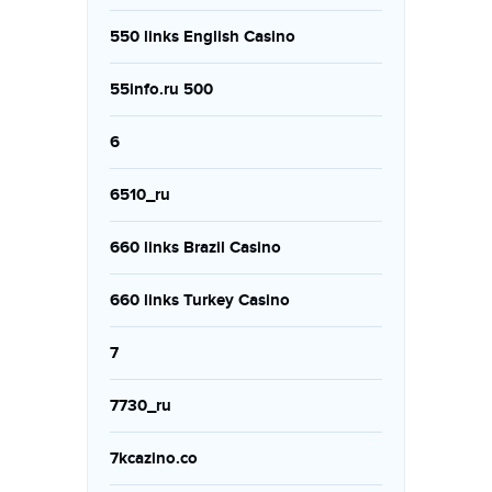
550 links English Casino
55info.ru 500
6
6510_ru
660 links Brazil Casino
660 links Turkey Casino
7
7730_ru
7kcazino.co