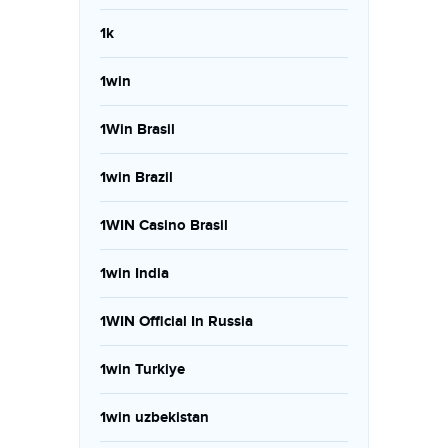
1k
1win
1Win Brasil
1win Brazil
1WIN Casino Brasil
1win India
1WIN Official In Russia
1win Turkiye
1win uzbekistan