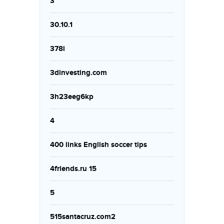
3
30.10.1
378i
3dinvesting.com
3h23eeg6kp
4
400 links English soccer tips
4friends.ru 15
5
515santacruz.com2