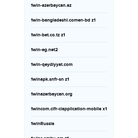
1win-azerbaycan.az
1win-bangladeshi.comen-bd z1
1win-bet.co.tz z1
1win-eg.net2
1win-qeydiyyat.com
1winapk.snfr-sn z1
1winazerbaycan.org
1wincom.cifr-ciapplication-mobile x1
1winRussia