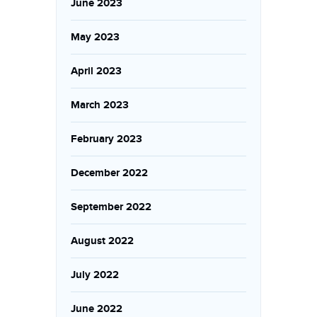
June 2023
May 2023
April 2023
March 2023
February 2023
December 2022
September 2022
August 2022
July 2022
June 2022