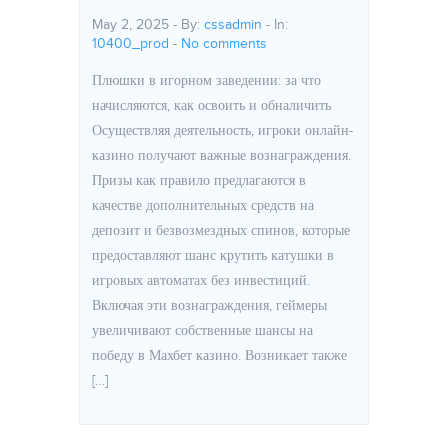
May 2, 2025 - By:
cssadmin
- In:
10400_prod
-
No comments
Плюшки в игорном заведении: за что
начисляются, как освоить и обналичить
Осуществляя деятельность, игроки онлайн-
казино получают важные вознаграждения.
Призы как правило предлагаются в
качестве дополнительных средств на
депозит и безвозмездных спинов, которые
предоставляют шанс крутить катушки в
игровых автоматах без инвестиций.
Включая эти вознаграждения, геймеры
увеличивают собственные шансы на
победу в Махбет казино. Возникает также
[…]