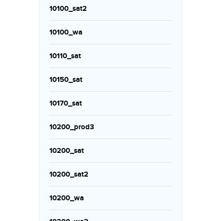
10100_sat2
10100_wa
10110_sat
10150_sat
10170_sat
10200_prod3
10200_sat
10200_sat2
10200_wa