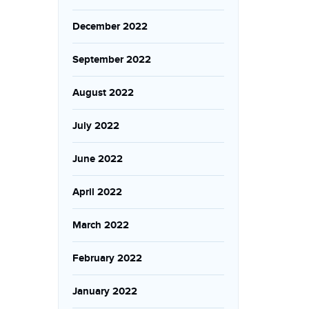
December 2022
September 2022
August 2022
July 2022
June 2022
April 2022
March 2022
February 2022
January 2022