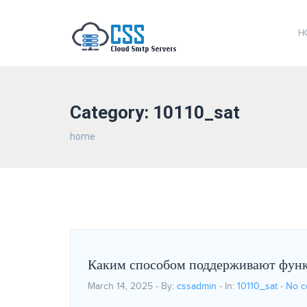
H
Category: 10110_sat
home
Каким способом поддерживают функц
March 14, 2025 - By:
cssadmin
- In:
10110_sat
-
No 