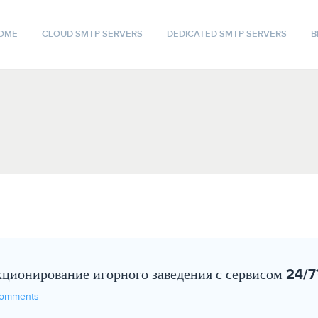
OME
CLOUD SMTP SERVERS
DEDICATED SMTP SERVERS
B
ионирование игорного заведения с сервисом 24/7
comments