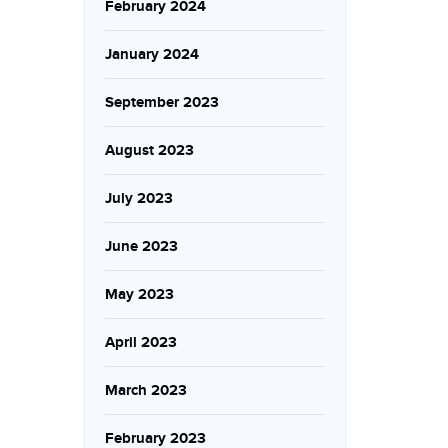
February 2024
January 2024
September 2023
August 2023
July 2023
June 2023
May 2023
April 2023
March 2023
February 2023