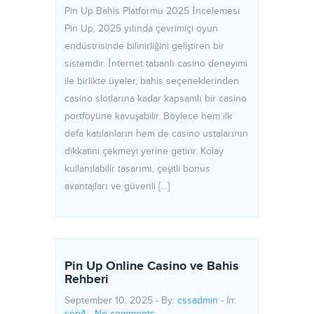
Pin Up Bahis Platformu 2025 İncelemesi
Pin Up, 2025 yılında çevrimiçi oyun
endüstrisinde bilinirliğini geliştiren bir
sistemdir. İnternet tabanlı casino deneyimi
ile birlikte üyeler, bahis seçeneklerinden
casino slotlarına kadar kapsamlı bir casino
portföyüne kavuşabilir. Böylece hem ilk
defa katılanların hem de casino ustalarının
dikkatini çekmeyi yerine getirir. Kolay
kullanılabilir tasarımı, çeşitli bonus
avantajları ve güvenli […]
Pin Up Online Casino ve Bahis
Rehberi
September 10, 2025 - By:
cssadmin
- In: