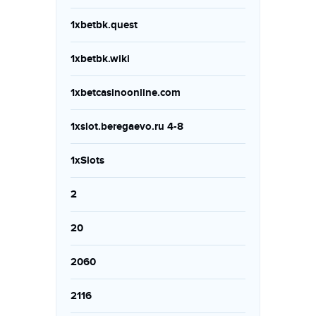
1xbetbk.quest
1xbetbk.wiki
1xbetcasinoonline.com
1xslot.beregaevo.ru 4-8
1xSlots
2
20
2060
2116