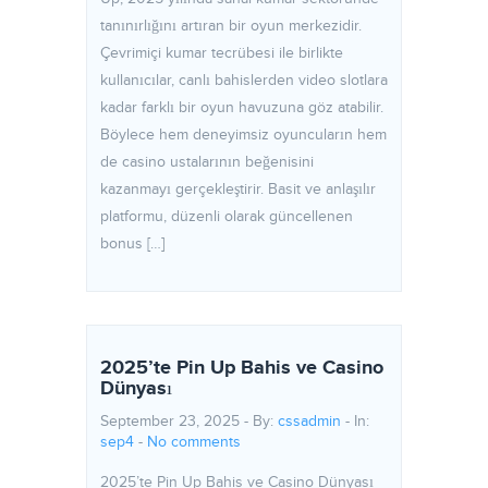
tanınırlığını artıran bir oyun merkezidir.
Çevrimiçi kumar tecrübesi ile birlikte
kullanıcılar, canlı bahislerden video slotlara
kadar farklı bir oyun havuzuna göz atabilir.
Böylece hem deneyimsiz oyuncuların hem
de casino ustalarının beğenisini
kazanmayı gerçekleştirir. Basit ve anlaşılır
platformu, düzenli olarak güncellenen
bonus […]
2025’te Pin Up Bahis ve Casino
Dünyası
September 23, 2025 - By:
cssadmin
- In:
sep4
-
No comments
2025’te Pin Up Bahis ve Casino Dünyası