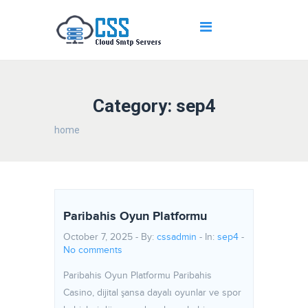
Category: sep4
home
Paribahis Oyun Platformu
October 7, 2025 - By:
cssadmin
- In:
sep4
-
No comments
Paribahis Oyun Platformu Paribahis
Casino, dijital şansa dayalı oyunlar ve spor