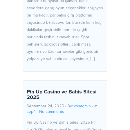
bahisleri dünyasında çalışan, bahis
severlere geniş oyun seçenekleri sağlayan
bir markadır. paribahis giriş platformu
sayesinde bahisseverler, burada hem hoş
dakikalar geçirebilir hem de çeşitli
oyunlarla talihini sınayabilirler. Spor
bahisleri, jackpot slotları, canlı masa
oyunları ve özel turnuvalar gibi geniş bir
yelpazeye sahip olması sayesinde, […]
Pin Up Casino ve Bahis Sitesi
2025
September 24, 2025 - By:
cssadmin
- In:
sep4
-
No comments
Pin Up Casino ve Bahis Sitesi 2025 Pin
Up, 2025 yılında sanal kumar sektöründe