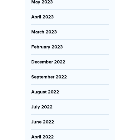
May 2023
April 2023
March 2023
February 2023
December 2022
September 2022
August 2022
July 2022
June 2022
April 2022