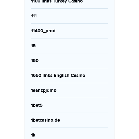
1100 links Turkey Casino
111
11400_prod
15
150
1650 links English Casino
1aanzpjdmb
1bet5
1betcasino.de
1k