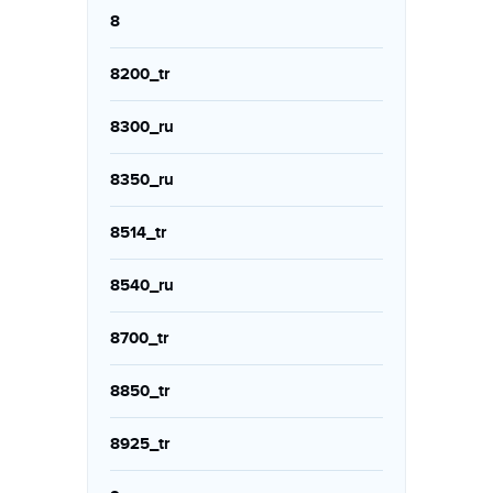
8
8200_tr
8300_ru
8350_ru
8514_tr
8540_ru
8700_tr
8850_tr
8925_tr