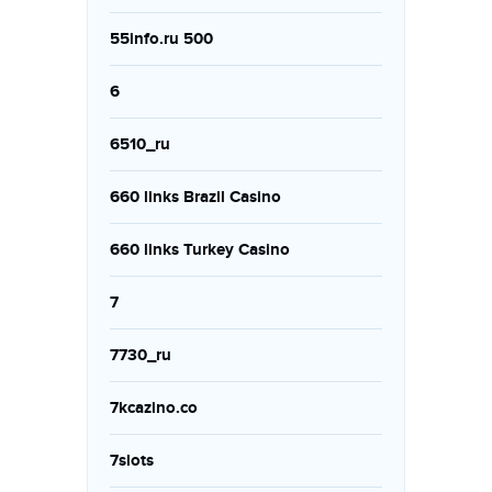
55info.ru 500
6
6510_ru
660 links Brazil Casino
660 links Turkey Casino
7
7730_ru
7kcazino.co
7slots