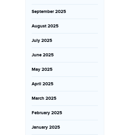
September 2025
August 2025
July 2025
June 2025
May 2025
April 2025
March 2025
February 2025
January 2025