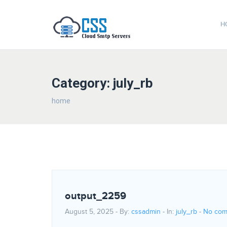
H
Category: july_rb
home
output_2259
August 5, 2025 - By:
cssadmin
- In:
july_rb
-
No com