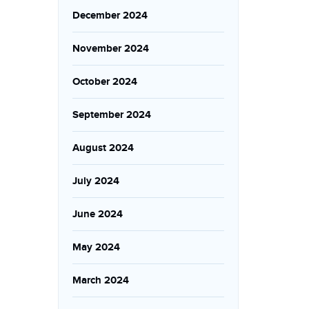
December 2024
November 2024
October 2024
September 2024
August 2024
July 2024
June 2024
May 2024
March 2024