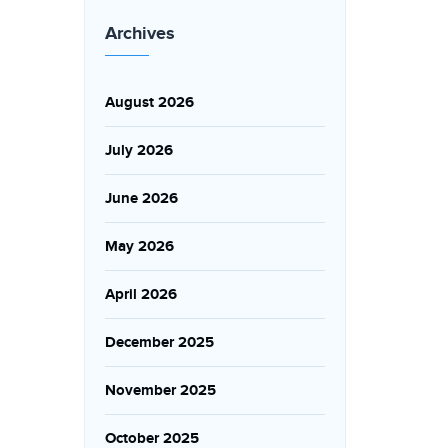
Archives
August 2026
July 2026
June 2026
May 2026
April 2026
December 2025
November 2025
October 2025