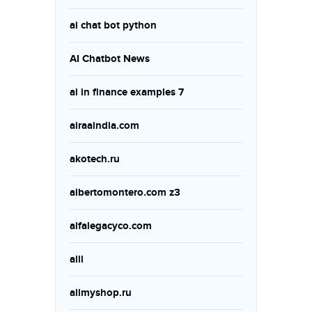
ai chat bot python
AI Chatbot News
ai in finance examples 7
airaaindia.com
akotech.ru
albertomontero.com z3
alfalegacyco.com
alll
allmyshop.ru