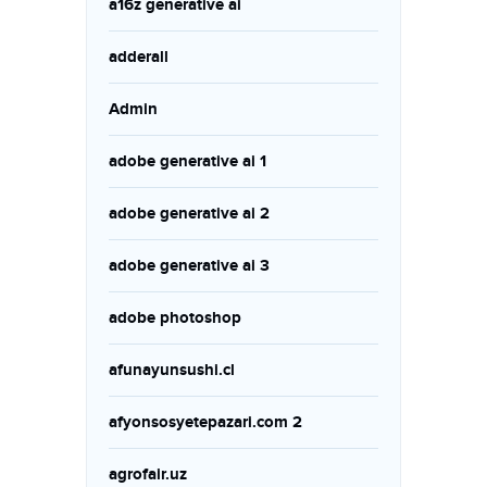
a16z generative ai
adderall
Admin
adobe generative ai 1
adobe generative ai 2
adobe generative ai 3
adobe photoshop
afunayunsushi.cl
afyonsosyetepazari.com 2
agrofair.uz