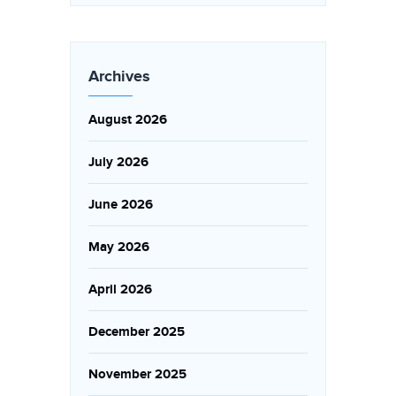
Archives
August 2026
July 2026
June 2026
May 2026
April 2026
December 2025
November 2025