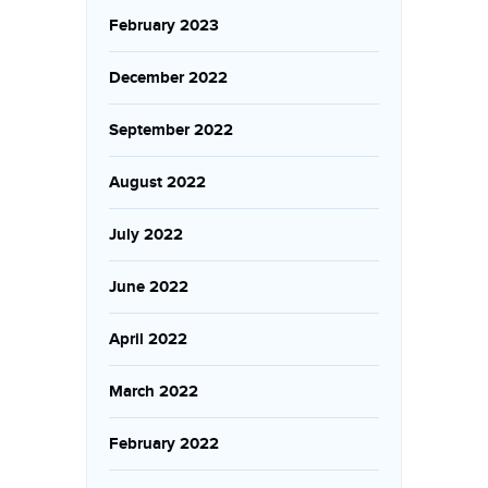
February 2023
December 2022
September 2022
August 2022
July 2022
June 2022
April 2022
March 2022
February 2022