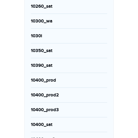
10260_sat
10300_wa
1030i
10350_sat
10390_sat
10400_prod
10400_prod2
10400_prod3
10400_sat