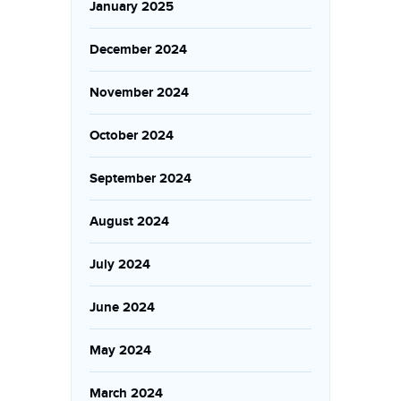
January 2025
December 2024
November 2024
October 2024
September 2024
August 2024
July 2024
June 2024
May 2024
March 2024