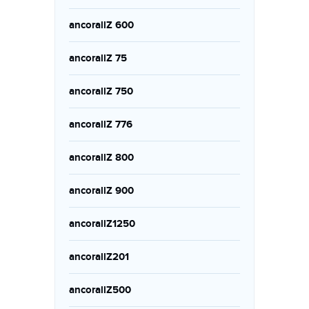
ancorallZ 600
ancorallZ 75
ancorallZ 750
ancorallZ 776
ancorallZ 800
ancorallZ 900
ancorallZ1250
ancorallZ201
ancorallZ500