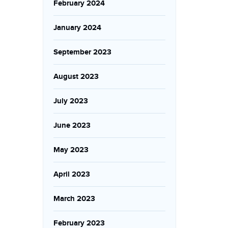
February 2024
January 2024
September 2023
August 2023
July 2023
June 2023
May 2023
April 2023
March 2023
February 2023