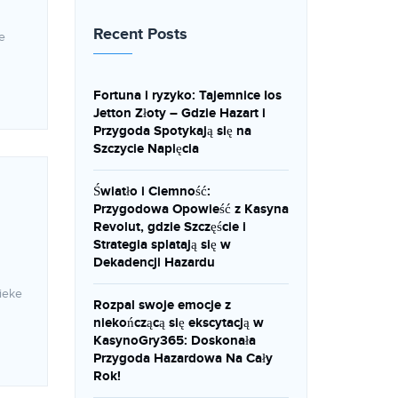
Recent Posts
e
Fortuna i ryzyko: Tajemnice Ios
Jetton Złoty – Gdzie Hazart i
Przygoda Spotykają się na
Szczycie Napięcia
Światło i Ciemność:
Przygodowa Opowieść z Kasyna
Revolut, gdzie Szczęście i
Strategia splatają się w
Dekadencji Hazardu
ieke
Rozpal swoje emocje z
niekończącą się ekscytacją w
KasynoGry365: Doskonała
Przygoda Hazardowa Na Cały
Rok!