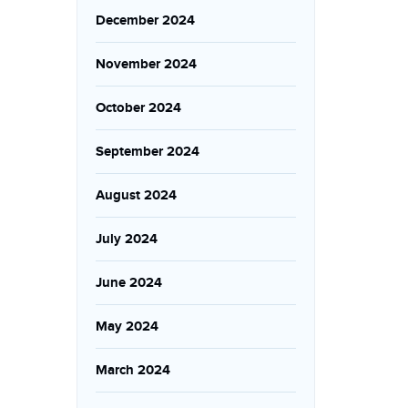
December 2024
November 2024
October 2024
September 2024
August 2024
July 2024
June 2024
May 2024
March 2024