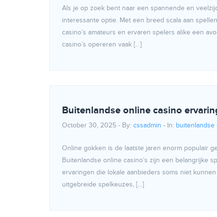
Als je op zoek bent naar een spannende en veelzijd
interessante optie. Met een breed scala aan spell
casino’s amateurs en ervaren spelers alike een av
casino’s opereren vaak […]
Buitenlandse online casino ervari
October 30, 2025 - By:
cssadmin
- In:
buitenlandse 
Online gokken is de laatste jaren enorm populair ge
Buitenlandse online casino’s zijn een belangrijke 
ervaringen die lokale aanbieders soms niet kunnen 
uitgebreide spelkeuzes, […]