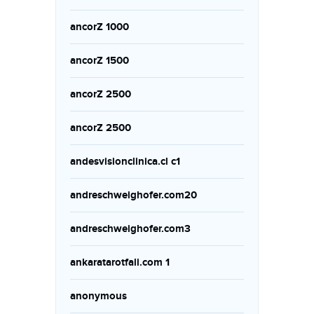
ancorZ 1000
ancorZ 1500
ancorZ 2500
ancorZ 2500
andesvisionclinica.cl c1
andreschweighofer.com20
andreschweighofer.com3
ankaratarotfali.com 1
anonymous