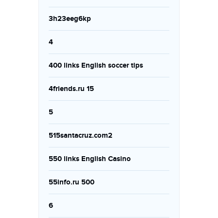
3h23eeg6kp
4
400 links English soccer tips
4friends.ru 15
5
515santacruz.com2
550 links English Casino
55info.ru 500
6