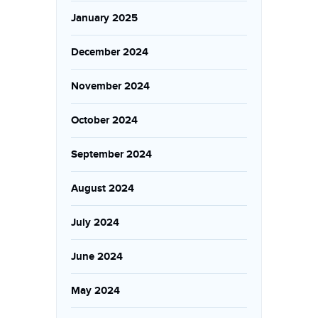
January 2025
December 2024
November 2024
October 2024
September 2024
August 2024
July 2024
June 2024
May 2024