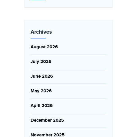
Archives
August 2026
July 2026
June 2026
May 2026
April 2026
December 2025
November 2025