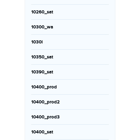
10260_sat
10300_wa
1030i
10350_sat
10390_sat
10400_prod
10400_prod2
10400_prod3
10400_sat