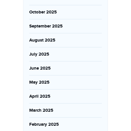
October 2025
September 2025
August 2025
July 2025
June 2025
May 2025
April 2025
March 2025
February 2025