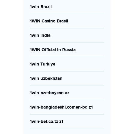
1win Brazil
1WIN Casino Brasil
1win India
1WIN Official In Russia
1win Turkiye
1win uzbekistan
1win-azerbaycan.az
1win-bangladeshi.comen-bd z1
1win-bet.co.tz z1