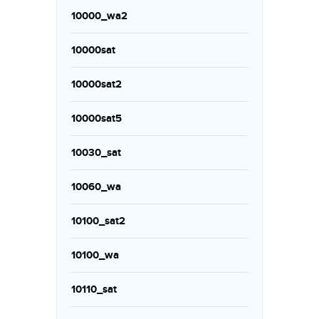
10000_wa2
10000sat
10000sat2
10000sat5
10030_sat
10060_wa
10100_sat2
10100_wa
10110_sat