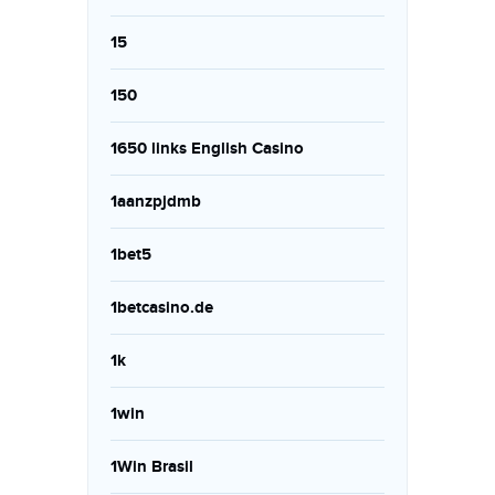
15
150
1650 links English Casino
1aanzpjdmb
1bet5
1betcasino.de
1k
1win
1Win Brasil