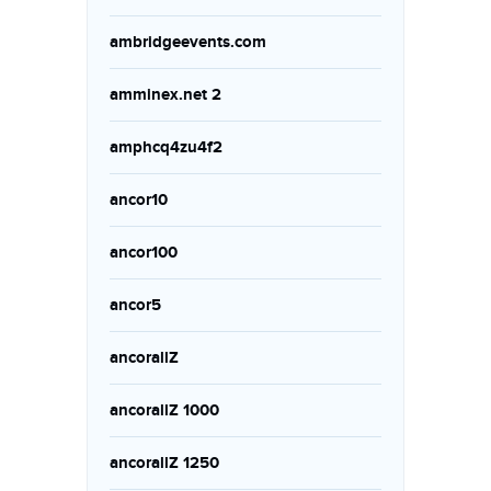
ambridgeevents.com
amminex.net 2
amphcq4zu4f2
ancor10
ancor100
ancor5
ancorallZ
ancorallZ 1000
ancorallZ 1250