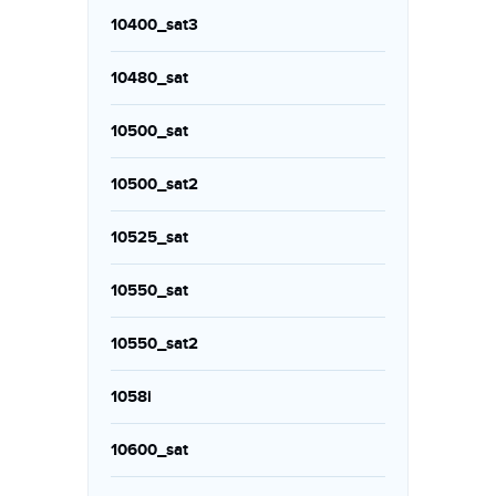
10400_sat3
10480_sat
10500_sat
10500_sat2
10525_sat
10550_sat
10550_sat2
1058i
10600_sat