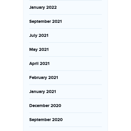
January 2022
September 2021
July 2021
May 2021
April 2021
February 2021
January 2021
December 2020
September 2020