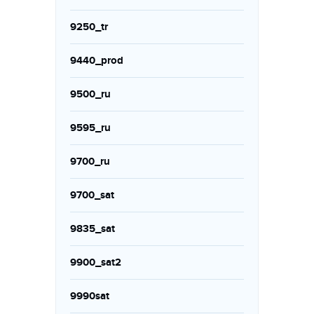
9250_tr
9440_prod
9500_ru
9595_ru
9700_ru
9700_sat
9835_sat
9900_sat2
9990sat