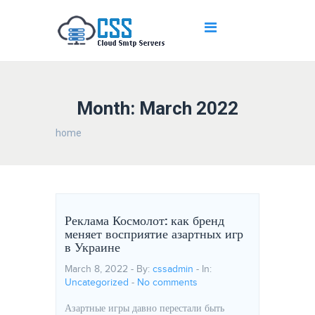
Month: March 2022
home
Реклама Космолот: как бренд
меняет восприятие азартных игр
в Украине
March 8, 2022 - By:
cssadmin
- In:
Uncategorized
-
No comments
Азартные игры давно перестали быть