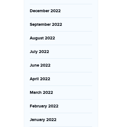
December 2022
September 2022
August 2022
July 2022
June 2022
April 2022
March 2022
February 2022
January 2022