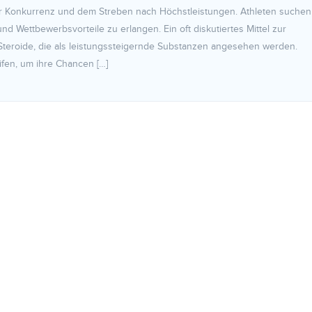
iver Konkurrenz und dem Streben nach Höchstleistungen. Athleten suchen
d Wettbewerbsvorteile zu erlangen. Ein oft diskutiertes Mittel zur
 Steroide, die als leistungssteigernde Substanzen angesehen werden.
ifen, um ihre Chancen […]