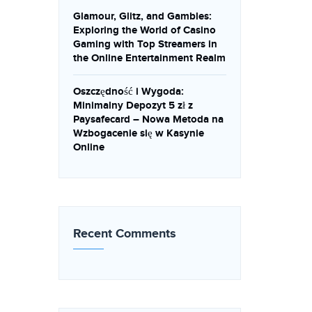
Glamour, Glitz, and Gambles:
Exploring the World of Casino
Gaming with Top Streamers in
the Online Entertainment Realm
Oszczędność i Wygoda:
Minimalny Depozyt 5 zł z
Paysafecard – Nowa Metoda na
Wzbogacenie się w Kasynie
Online
Recent Comments