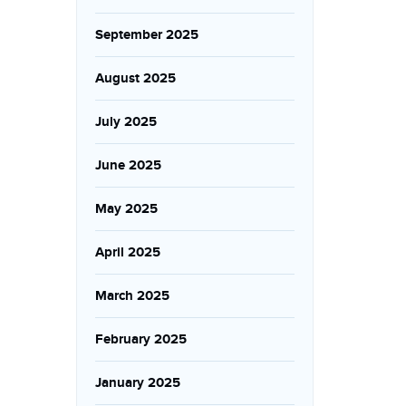
September 2025
August 2025
July 2025
June 2025
May 2025
April 2025
March 2025
February 2025
January 2025