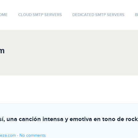
OME
CLOUD SMTP SERVERS
DEDICATED SMTP SERVERS
B
om
, una canción intensa y emotiva en tono de rock
leza.com
-
No comments