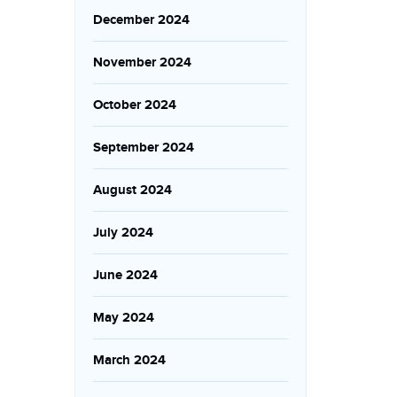
December 2024
November 2024
October 2024
September 2024
August 2024
July 2024
June 2024
May 2024
March 2024