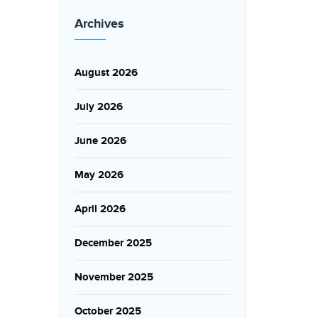
Archives
August 2026
July 2026
June 2026
May 2026
April 2026
December 2025
November 2025
October 2025