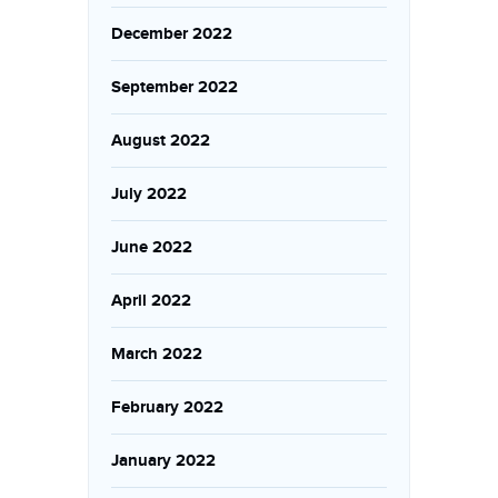
December 2022
September 2022
August 2022
July 2022
June 2022
April 2022
March 2022
February 2022
January 2022