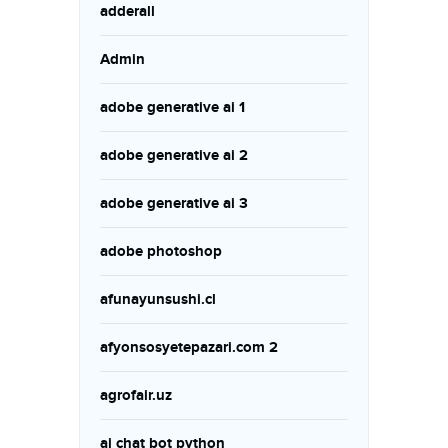
adderall
Admin
adobe generative ai 1
adobe generative ai 2
adobe generative ai 3
adobe photoshop
afunayunsushi.cl
afyonsosyetepazari.com 2
agrofair.uz
ai chat bot python