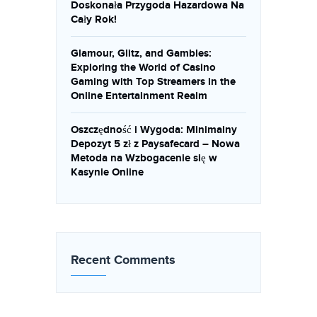
Doskonała Przygoda Hazardowa Na
Cały Rok!
Glamour, Glitz, and Gambles:
Exploring the World of Casino
Gaming with Top Streamers in the
Online Entertainment Realm
Oszczędność i Wygoda: Minimalny
Depozyt 5 zł z Paysafecard – Nowa
Metoda na Wzbogacenie się w
Kasynie Online
Recent Comments