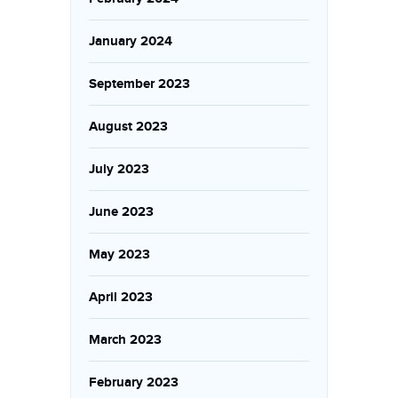
January 2024
September 2023
August 2023
July 2023
June 2023
May 2023
April 2023
March 2023
February 2023