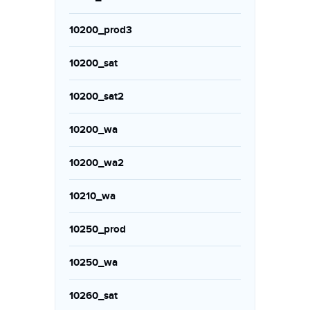
10200_prod3
10200_sat
10200_sat2
10200_wa
10200_wa2
10210_wa
10250_prod
10250_wa
10260_sat