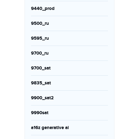
9440_prod
9500_ru
9595_ru
9700_ru
9700_sat
9835_sat
9900_sat2
9990sat
a16z generative ai