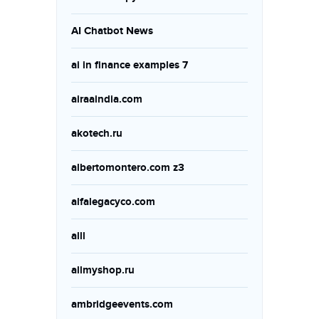
AI Chatbot News
ai in finance examples 7
airaaindia.com
akotech.ru
albertomontero.com z3
alfalegacyco.com
alll
allmyshop.ru
ambridgeevents.com