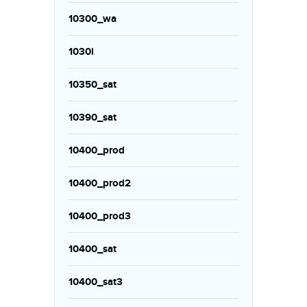
10300_wa
1030i
10350_sat
10390_sat
10400_prod
10400_prod2
10400_prod3
10400_sat
10400_sat3