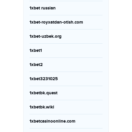
1xbet russian
1xbet-royxatdan-otish.com
1xbet-uzbek.org
1xbet1
1xbet2
1xbet3231025
1xbetbk.quest
1xbetbk.wiki
1xbetcasinoonline.com