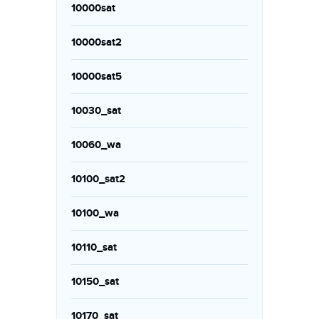
10000sat
10000sat2
10000sat5
10030_sat
10060_wa
10100_sat2
10100_wa
10110_sat
10150_sat
10170_sat