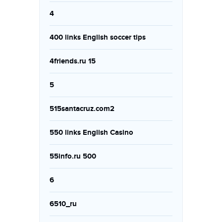
4
400 links English soccer tips
4friends.ru 15
5
515santacruz.com2
550 links English Casino
55info.ru 500
6
6510_ru