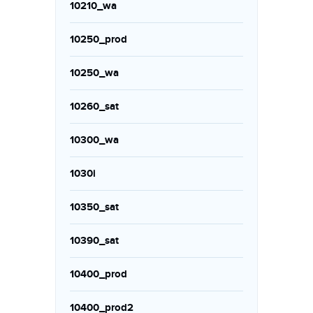
10210_wa
10250_prod
10250_wa
10260_sat
10300_wa
1030i
10350_sat
10390_sat
10400_prod
10400_prod2