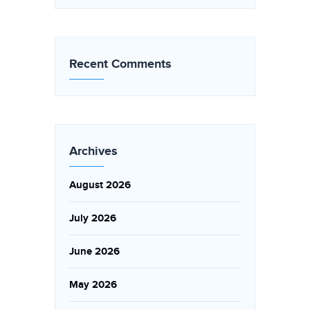
Recent Comments
Archives
August 2026
July 2026
June 2026
May 2026