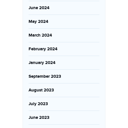
June 2024
May 2024
March 2024
February 2024
January 2024
September 2023
August 2023
July 2023
June 2023