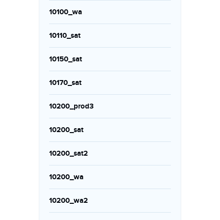
10100_wa
10110_sat
10150_sat
10170_sat
10200_prod3
10200_sat
10200_sat2
10200_wa
10200_wa2