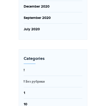
December 2020
September 2020
July 2020
Categories
!
! Без рубрики
1
10