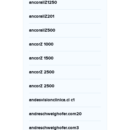
ancorallZ1250
ancorallZ201
ancorallZ500
ancorZ 1000
ancorZ 1500
ancorZ 2500
ancorZ 2500
andesvisionclinica.cl c1
andreschweighofer.com20
andreschweighofer.com3