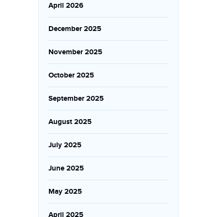
April 2026
December 2025
November 2025
October 2025
September 2025
August 2025
July 2025
June 2025
May 2025
April 2025