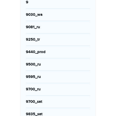
9
9030_wa
9081_ru
9250_tr
9440_prod
9500_ru
9595_ru
9700_ru
9700_sat
9835_sat