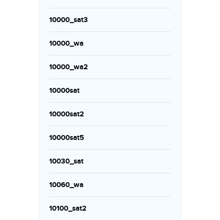
10000_sat3
10000_wa
10000_wa2
10000sat
10000sat2
10000sat5
10030_sat
10060_wa
10100_sat2