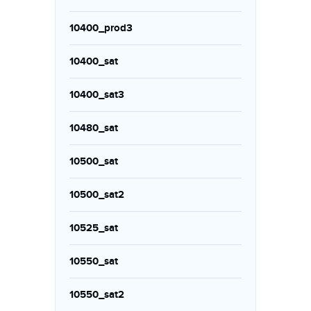
10400_prod3
10400_sat
10400_sat3
10480_sat
10500_sat
10500_sat2
10525_sat
10550_sat
10550_sat2