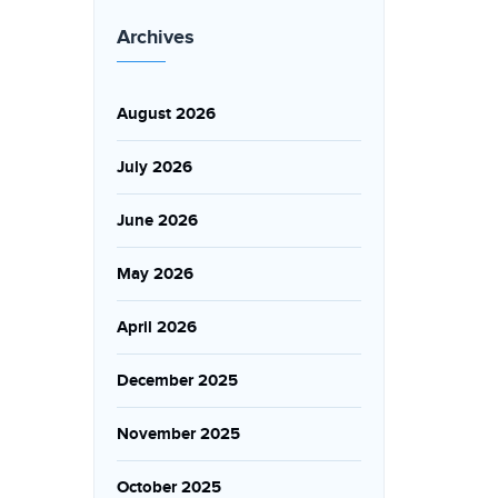
Archives
August 2026
July 2026
June 2026
May 2026
April 2026
December 2025
November 2025
October 2025