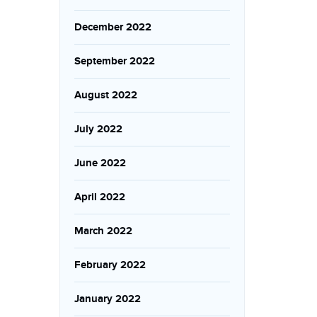
December 2022
September 2022
August 2022
July 2022
June 2022
April 2022
March 2022
February 2022
January 2022