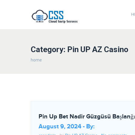
H
Category: Pin UP AZ Casino
home
Pin Up Bet Nadir Güzgüsü Başlanğ
August 9, 2024 - By: