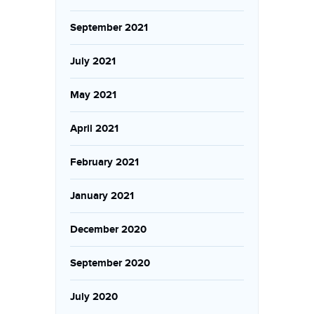
September 2021
July 2021
May 2021
April 2021
February 2021
January 2021
December 2020
September 2020
July 2020