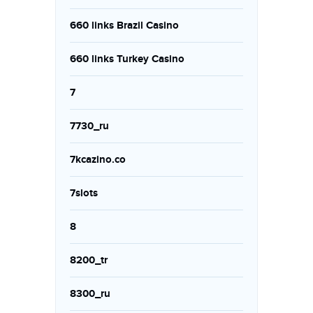
660 links Brazil Casino
660 links Turkey Casino
7
7730_ru
7kcazino.co
7slots
8
8200_tr
8300_ru