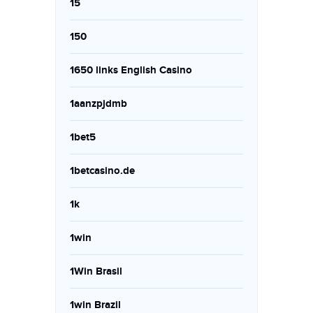
15
150
1650 links English Casino
1aanzpjdmb
1bet5
1betcasino.de
1k
1win
1Win Brasil
1win Brazil