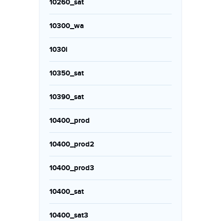
10260_sat
10300_wa
1030i
10350_sat
10390_sat
10400_prod
10400_prod2
10400_prod3
10400_sat
10400_sat3