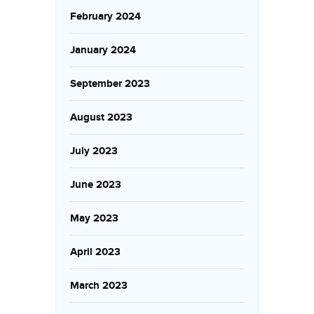
February 2024
January 2024
September 2023
August 2023
July 2023
June 2023
May 2023
April 2023
March 2023