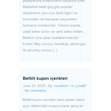
yelpazesiyle kullanıcıların karşısına çıkar.
Basketbol betilt giriş gibi popüler
disiplinlerin yanı sıra, farklı ligleri ve
turnuvaları da kapsayan seçenekler
bulmanız mümkündür. Yüksek oranlar,
çeşitli bahis türleri ve canlı bahis imkânı,
Bettilt’in öne çıkan özelliklerindendir:
Futbol: Maç sonucu, handikap, alt/üst gol,
ilk yarı/maç sonucu […]
Bettilt kupon içerikleri
June 24, 2025 - By:
cssadmin
- In:
juneBT
-
No comments
Bettilt kupon içerikleri Şans paneli, klasik
spor dallarından e-spora kadar geniş bir