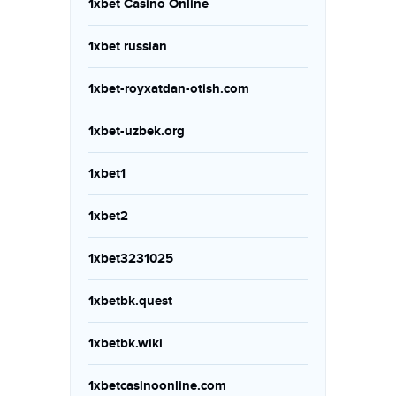
1xbet Casino Online
1xbet russian
1xbet-royxatdan-otish.com
1xbet-uzbek.org
1xbet1
1xbet2
1xbet3231025
1xbetbk.quest
1xbetbk.wiki
1xbetcasinoonline.com