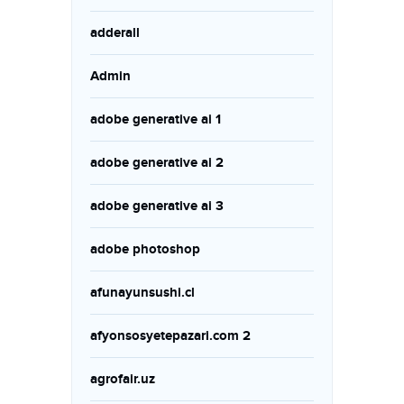
adderall
Admin
adobe generative ai 1
adobe generative ai 2
adobe generative ai 3
adobe photoshop
afunayunsushi.cl
afyonsosyetepazari.com 2
agrofair.uz