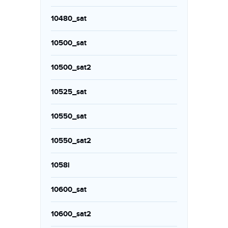
10480_sat
10500_sat
10500_sat2
10525_sat
10550_sat
10550_sat2
1058i
10600_sat
10600_sat2