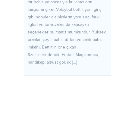
bir bahis yelpazesiyle kullanıcıların
karşısına çıkar. Voleybol bettilt yeni giriş
gibi popüler disiplinlerin yanı sıra, farklı
ligleri ve turnuvaları da kapsayan
seçenekler bulmanız mümkündür. Yüksek
oranlar, çeşitli bahis türleri ve canlı bahis
imkânı, Bettilt’in öne çıkan
özelliklerindendir: Futbol: Maç sonucu,
handikap, alt/üst gol, ilk […]