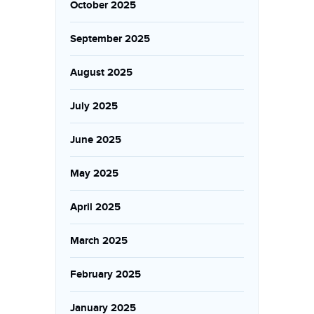
October 2025
September 2025
August 2025
July 2025
June 2025
May 2025
April 2025
March 2025
February 2025
January 2025