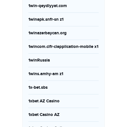
1win-qeydiyyat.com
1winapk.snfr-sn z1
1winazerbaycan.org
1wincom.cifr-ciapplication-mobile x1
1winRussia
1wins.amhy-am z1
1x-bet.sbs
1xbet AZ Casino
1xbet Casino AZ