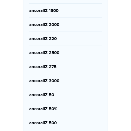
ancorallZ 1500
ancorallZ 2000
ancorallZ 220
ancorallZ 2500
ancorallZ 275
ancorallZ 3000
ancorallZ 50
ancorallZ 50%
ancorallZ 500