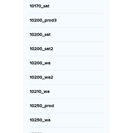
10170_sat
10200_prod3
10200_sat
10200_sat2
10200_wa
10200_wa2
10210_wa
10250_prod
10250_wa