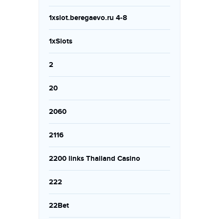
1xslot.beregaevo.ru 4-8
1xSlots
2
20
2060
2116
2200 links Thailand Casino
222
22Bet