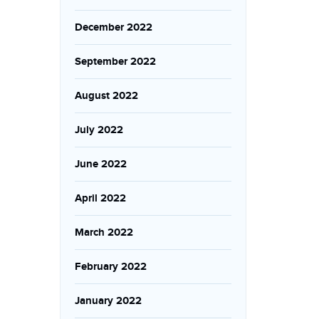
December 2022
September 2022
August 2022
July 2022
June 2022
April 2022
March 2022
February 2022
January 2022