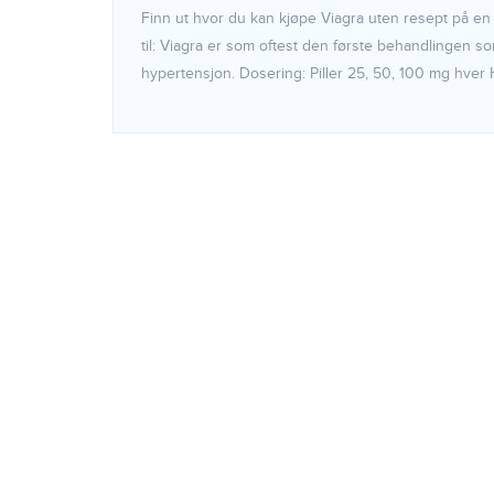
Finn ut hvor du kan kjøpe Viagra uten resept på en 
til: Viagra er som oftest den første behandlingen s
hypertensjon. Dosering: Piller 25, 50, 100 mg hver H