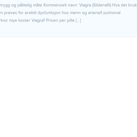
trygg og pålitelig måte Kommersielt navn: Viagra (Sildenafil) Hva det bru
om prøves for erektil dysfunksjon hos menn og arteriell pulmonal
vor mye koster Viagra? Prisen per pille […]