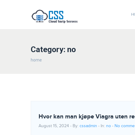
H
Category: no
home
Hvor kan man kjøpe Viagra uten res
August 15, 2024 - By:
cssadmin
- In:
no
-
No comme