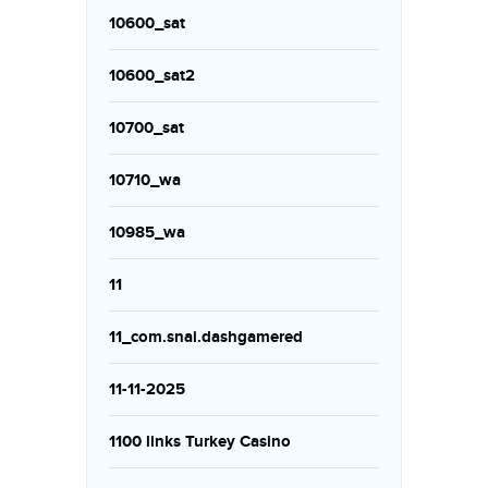
10600_sat
10600_sat2
10700_sat
10710_wa
10985_wa
11
11_com.snai.dashgamered
11-11-2025
1100 links Turkey Casino