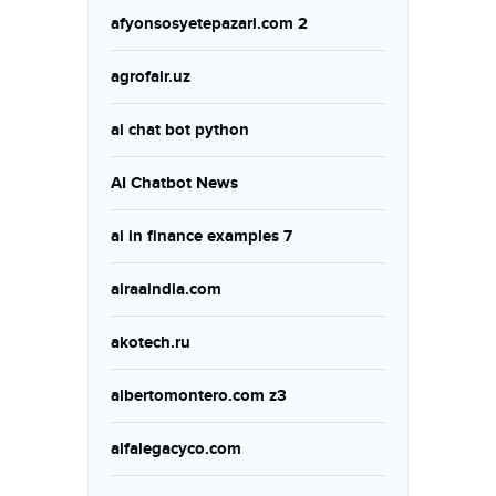
afyonsosyetepazari.com 2
agrofair.uz
ai chat bot python
AI Chatbot News
ai in finance examples 7
airaaindia.com
akotech.ru
albertomontero.com z3
alfalegacyco.com