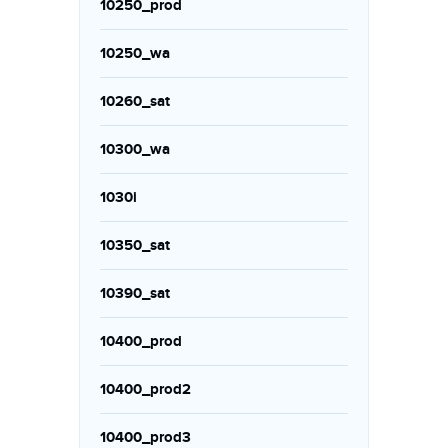
10250_prod
10250_wa
10260_sat
10300_wa
1030i
10350_sat
10390_sat
10400_prod
10400_prod2
10400_prod3