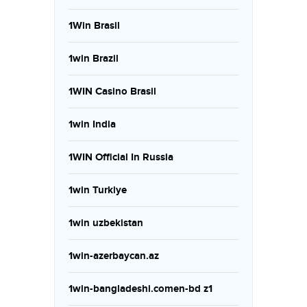
1Win Brasil
1win Brazil
1WIN Casino Brasil
1win India
1WIN Official In Russia
1win Turkiye
1win uzbekistan
1win-azerbaycan.az
1win-bangladeshi.comen-bd z1