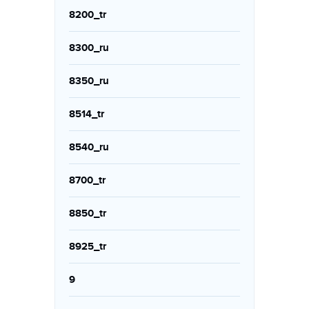
8200_tr
8300_ru
8350_ru
8514_tr
8540_ru
8700_tr
8850_tr
8925_tr
9