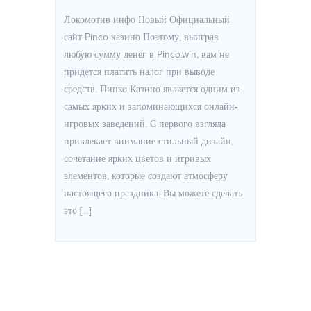
Локомотив инфо Новый Официальный
сайт Pinco казино Поэтому, выиграв
любую сумму денег в Pinco.win, вам не
придется платить налог при выводе
средств. Пинко Казино является одним из
самых ярких и запоминающихся онлайн-
игровых заведений. С первого взгляда
привлекает внимание стильный дизайн,
сочетание ярких цветов и игривых
элементов, которые создают атмосферу
настоящего праздника. Вы можете сделать
это […]