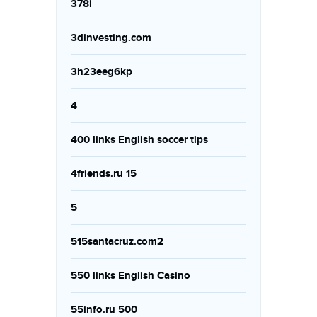
378i
3dinvesting.com
3h23eeg6kp
4
400 links English soccer tips
4friends.ru 15
5
515santacruz.com2
550 links English Casino
55info.ru 500