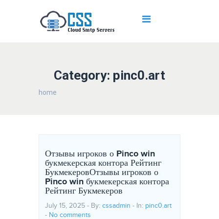
Category: pinc0.art
home
Отзывы игроков о Pinco win
букмекерская контора Рейтинг
БукмекеровОтзывы игроков о
Pinco win букмекерская контора
Рейтинг Букмекеров
July 15, 2025 - By:
cssadmin
- In:
pinc0.art
-
No comments