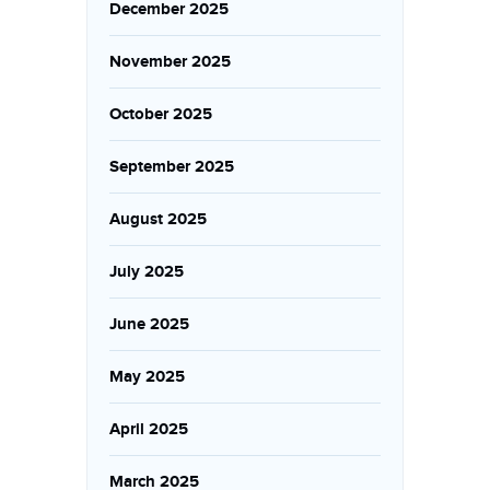
December 2025
November 2025
October 2025
September 2025
August 2025
July 2025
June 2025
May 2025
April 2025
March 2025