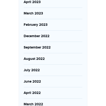
April 2023
March 2023
February 2023
December 2022
September 2022
August 2022
July 2022
June 2022
April 2022
March 2022