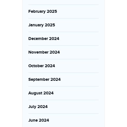
February 2025
January 2025
December 2024
November 2024
October 2024
September 2024
August 2024
July 2024
June 2024