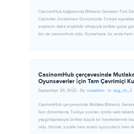
CasinomHub bağlamında Bilmeniz Gereken Tüm Detayl
Casinoları İncelemesi Günümüzde Türkiye toprakların
erişiminin daha erişilebilir olmasıyla birlikte gözle 
biri de casinomhub oldu. Kumarhane, bir anda hem il
CasinomHub çerçevesinde Mutlaka 
Oyunseverler İçin Tam Çevrimiçi K
September 29, 2025 - By:
cssadmin
- In:
aug_ch_2
CasinomHub çerçevesinde Mutlaka Bilmeniz Gereken
Son dönemlerde Türkiye sınırları içinde web tabanlı 
yaygınlaşmasıyla birlikte büyük bir hareketlenme ka
oldu. Hizmet, süratle hem acemi oyuncuların hem d