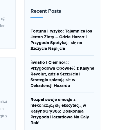
Recent Posts
 ağ
nden
Fortuna i ryzyko: Tajemnice Ios
Jetton Złoty – Gdzie Hazart i
Przygoda Spotykają się na
Szczycie Napięcia
Światło i Ciemność:
Przygodowa Opowieść z Kasyna
Revolut, gdzie Szczęście i
Strategia splatają się w
Dekadencji Hazardu
Rozpal swoje emocje z
lizi
niekończącą się ekscytacją w
nın
KasynoGry365: Doskonała
iriş
Przygoda Hazardowa Na Cały
Rok!