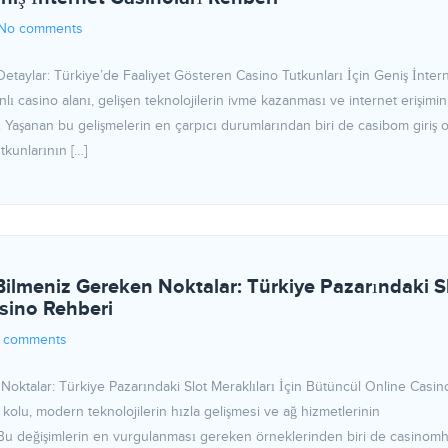
No comments
ylar: Türkiye’de Faaliyet Gösteren Casino Tutkunları İçin Geniş İnter
ı casino alanı, gelişen teknolojilerin ivme kazanması ve internet erişimin
ı. Yaşanan bu gelişmelerin en çarpıcı durumlarından biri de casibom giriş o
kunlarının […]
meniz Gereken Noktalar: Türkiye Pazarındaki S
asino Rehberi
 comments
talar: Türkiye Pazarındaki Slot Meraklıları İçin Bütüncül Online Casin
kolu, modern teknolojilerin hızla gelişmesi ve ağ hizmetlerinin
ı. Bu değişimlerin en vurgulanması gereken örneklerinden biri de casinom