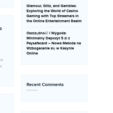
Glamour, Glitz, and Gambles:
Exploring the World of Casino
Gaming with Top Streamers in
the Online Entertainment Realm
o
Oszczędność i Wygoda:
Minimalny Depozyt 5 zł z
Paysafecard – Nowa Metoda na
Wzbogacenie się w Kasynie
Online
nin
el
Recent Comments