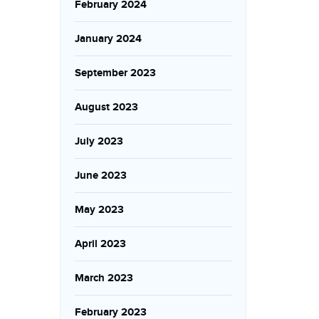
February 2024
January 2024
September 2023
August 2023
July 2023
June 2023
May 2023
April 2023
March 2023
February 2023