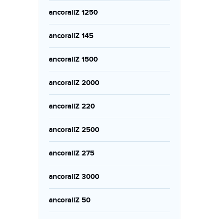
ancorallZ 1250
ancorallZ 145
ancorallZ 1500
ancorallZ 2000
ancorallZ 220
ancorallZ 2500
ancorallZ 275
ancorallZ 3000
ancorallZ 50