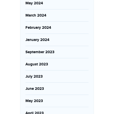
May 2024
March 2024
February 2024
January 2024
September 2023
August 2023
July 2023
June 2023
May 2023
April 2023