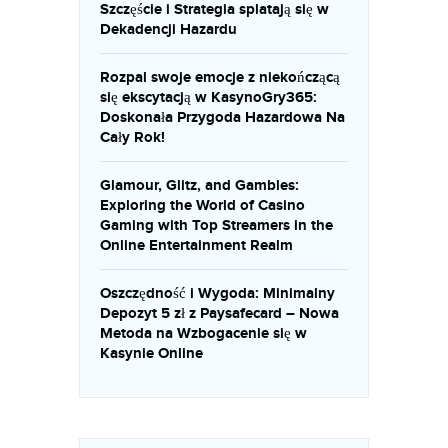
Szczęście i Strategia splatają się w
Dekadencji Hazardu
Rozpal swoje emocje z niekończącą
się ekscytacją w KasynoGry365:
Doskonała Przygoda Hazardowa Na
Cały Rok!
Glamour, Glitz, and Gambles:
Exploring the World of Casino
Gaming with Top Streamers in the
Online Entertainment Realm
Oszczędność i Wygoda: Minimalny
Depozyt 5 zł z Paysafecard – Nowa
Metoda na Wzbogacenie się w
Kasynie Online