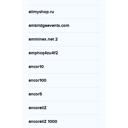
allmyshop.ru
ambridgeevents.com
amminex.net 2
amphcq4zu4f2
ancor10
ancor100
ancor5
ancorallZ
ancorallZ 1000