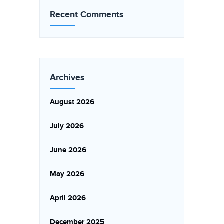
Recent Comments
Archives
August 2026
July 2026
June 2026
May 2026
April 2026
December 2025