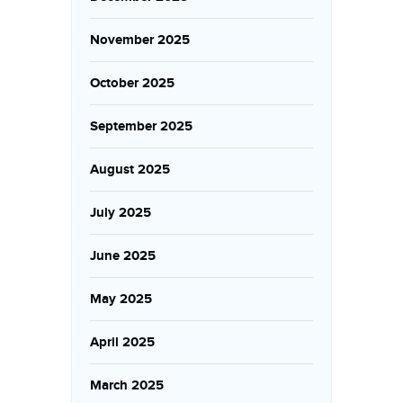
November 2025
October 2025
September 2025
August 2025
July 2025
June 2025
May 2025
April 2025
March 2025