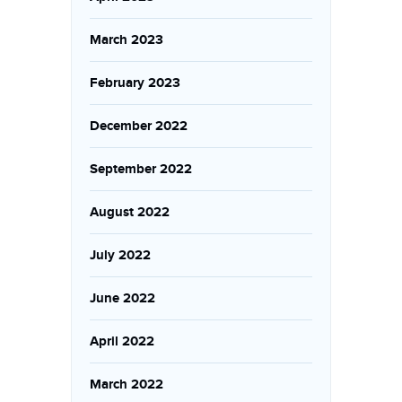
March 2023
February 2023
December 2022
September 2022
August 2022
July 2022
June 2022
April 2022
March 2022