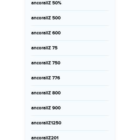
ancorallZ 50%
ancorallZ 500
ancorallZ 600
ancorallZ 75
ancorallZ 750
ancorallZ 776
ancorallZ 800
ancorallZ 900
ancorallZ1250
ancorallZ201