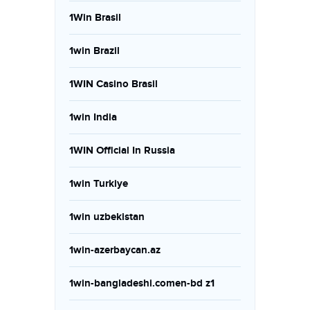
1Win Brasil
1win Brazil
1WIN Casino Brasil
1win India
1WIN Official In Russia
1win Turkiye
1win uzbekistan
1win-azerbaycan.az
1win-bangladeshi.comen-bd z1