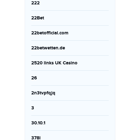
222
22Bet
22betofficial.com
22betwetten.de
2520 links UK Casino
26
2n3tvpfqjq
3
30.10.1
378i