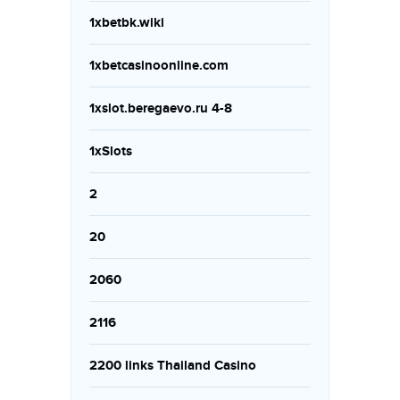
1xbetbk.wiki
1xbetcasinoonline.com
1xslot.beregaevo.ru 4-8
1xSlots
2
20
2060
2116
2200 links Thailand Casino