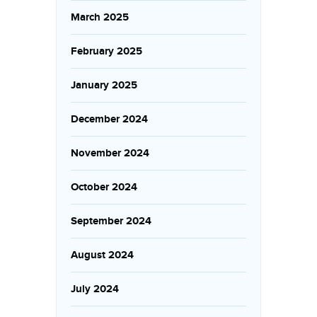
March 2025
February 2025
January 2025
December 2024
November 2024
October 2024
September 2024
August 2024
July 2024