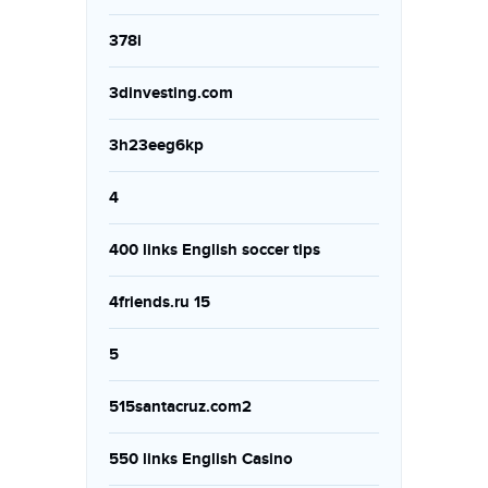
378i
3dinvesting.com
3h23eeg6kp
4
400 links English soccer tips
4friends.ru 15
5
515santacruz.com2
550 links English Casino