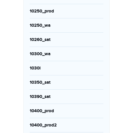
10250_prod
10250_wa
10260_sat
10300_wa
1030i
10350_sat
10390_sat
10400_prod
10400_prod2