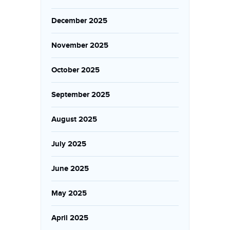
December 2025
November 2025
October 2025
September 2025
August 2025
July 2025
June 2025
May 2025
April 2025