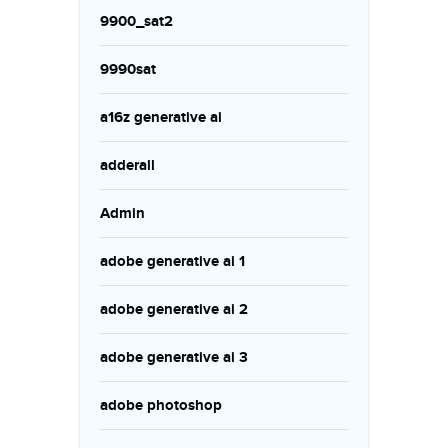
9900_sat2
9990sat
a16z generative ai
adderall
Admin
adobe generative ai 1
adobe generative ai 2
adobe generative ai 3
adobe photoshop