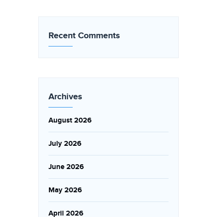
Recent Comments
Archives
August 2026
July 2026
June 2026
May 2026
April 2026