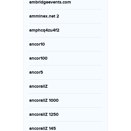
ambridgeevents.com
amminex.net 2
amphcq4zu4f2
ancor10
ancor100
ancor5
ancorallZ
ancorallZ 1000
ancorallZ 1250
ancorallZ 145