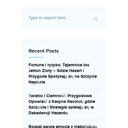
Recent Posts
Fortuna i ryzyko: Tajemnice Ios
Jetton Złoty – Gdzie Hazart i
Przygoda Spotykają się na Szczycie
Napięcia
Światło i Ciemność: Przygodowa
Opowieść z Kasyna Revolut, gdzie
Szczęście i Strategia splatają się w
Dekadencji Hazardu
Rozpal swoje emocje z niekończącą