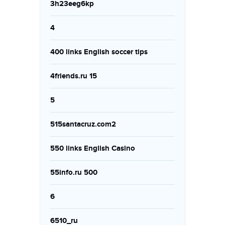
3h23eeg6kp
4
400 links English soccer tips
4friends.ru 15
5
515santacruz.com2
550 links English Casino
55info.ru 500
6
6510_ru