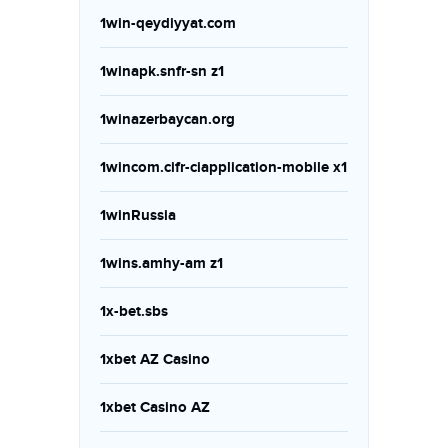
1win-qeydiyyat.com
1winapk.snfr-sn z1
1winazerbaycan.org
1wincom.cifr-ciapplication-mobile x1
1winRussia
1wins.amhy-am z1
1x-bet.sbs
1xbet AZ Casino
1xbet Casino AZ