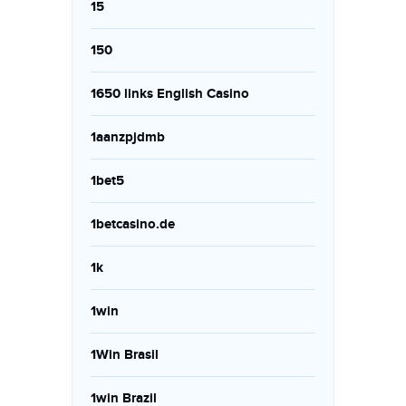
15
150
1650 links English Casino
1aanzpjdmb
1bet5
1betcasino.de
1k
1win
1Win Brasil
1win Brazil