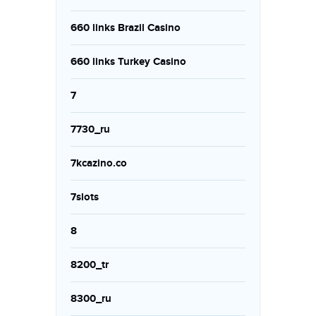
660 links Brazil Casino
660 links Turkey Casino
7
7730_ru
7kcazino.co
7slots
8
8200_tr
8300_ru