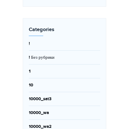
Categories
!
! Без рубрики
1
10
10000_sat3
10000_wa
10000_wa2