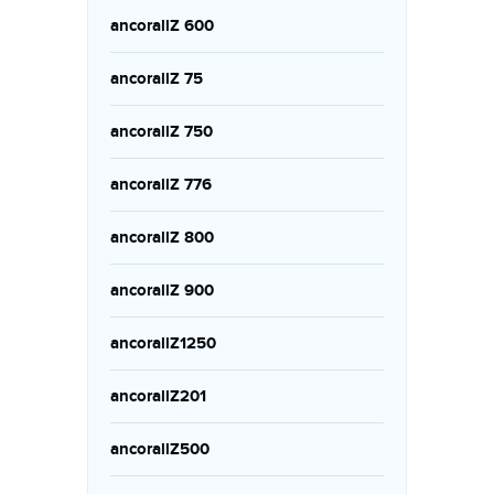
ancorallZ 600
ancorallZ 75
ancorallZ 750
ancorallZ 776
ancorallZ 800
ancorallZ 900
ancorallZ1250
ancorallZ201
ancorallZ500