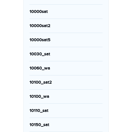
10000sat
10000sat2
10000sat5
10030_sat
10060_wa
10100_sat2
10100_wa
10110_sat
10150_sat