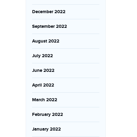
December 2022
September 2022
August 2022
July 2022
June 2022
April 2022
March 2022
February 2022
January 2022