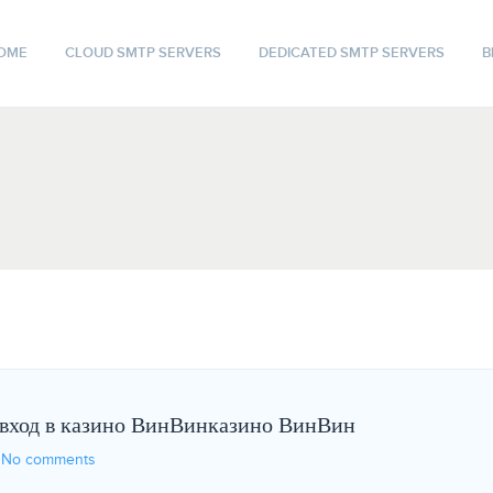
OME
CLOUD SMTP SERVERS
DEDICATED SMTP SERVERS
B
, вход в казино ВинВинказино ВинВин
-
No comments