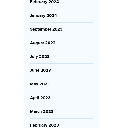
February 2024
January 2024
September 2023
August 2023
July 2023
June 2023
May 2023
April 2023
March 2023
February 2023