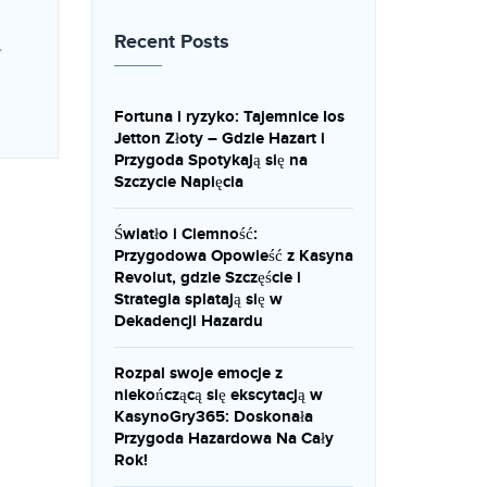
Recent Posts
,
Fortuna i ryzyko: Tajemnice Ios
Jetton Złoty – Gdzie Hazart i
Przygoda Spotykają się na
Szczycie Napięcia
Światło i Ciemność:
Przygodowa Opowieść z Kasyna
Revolut, gdzie Szczęście i
Strategia splatają się w
Dekadencji Hazardu
Rozpal swoje emocje z
niekończącą się ekscytacją w
KasynoGry365: Doskonała
Przygoda Hazardowa Na Cały
Rok!