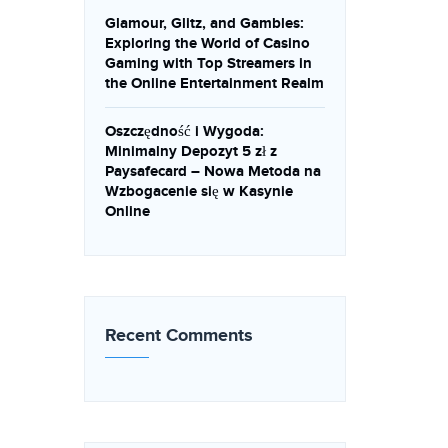
Glamour, Glitz, and Gambles:
Exploring the World of Casino
Gaming with Top Streamers in
the Online Entertainment Realm
Oszczędność i Wygoda:
Minimalny Depozyt 5 zł z
Paysafecard – Nowa Metoda na
Wzbogacenie się w Kasynie
Online
Recent Comments