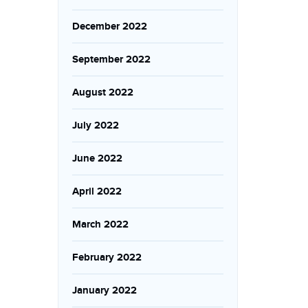
December 2022
September 2022
August 2022
July 2022
June 2022
April 2022
March 2022
February 2022
January 2022