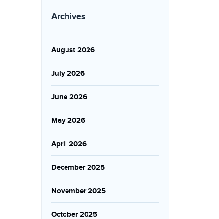
Archives
August 2026
July 2026
June 2026
May 2026
April 2026
December 2025
November 2025
October 2025