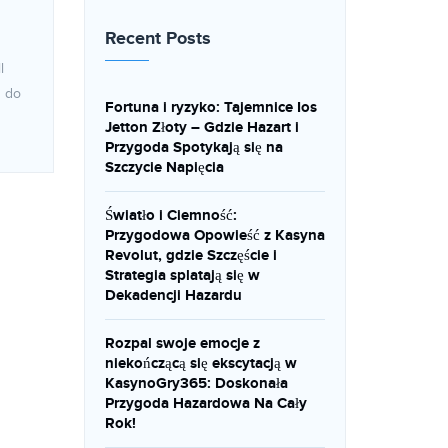
Recent Posts
l
u do
Fortuna i ryzyko: Tajemnice Ios
Jetton Złoty – Gdzie Hazart i
Przygoda Spotykają się na
Szczycie Napięcia
Światło i Ciemność:
Przygodowa Opowieść z Kasyna
Revolut, gdzie Szczęście i
Strategia splatają się w
Dekadencji Hazardu
Rozpal swoje emocje z
niekończącą się ekscytacją w
KasynoGry365: Doskonała
Przygoda Hazardowa Na Cały
Rok!