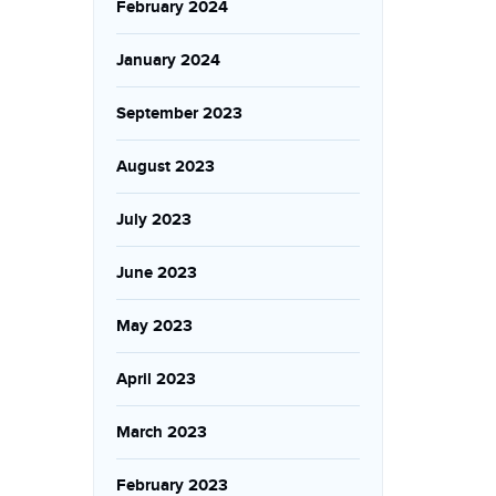
February 2024
January 2024
September 2023
August 2023
July 2023
June 2023
May 2023
April 2023
March 2023
February 2023