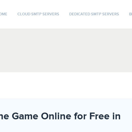
OME
CLOUD SMTP SERVERS
DEDICATED SMTP SERVERS
B
he Game Online for Free in