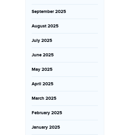
September 2025
August 2025
July 2025
June 2025
May 2025
April 2025
March 2025
February 2025
January 2025